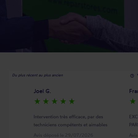
Du plus récent au plus ancien
help_outline
Joel G.
Fra
star_rate
star_rate
star_rate
star_rate
star_rate
star_rate
Intervention très efficace, par des
EXC
techniciens compétents et aimables
PAR
Avis déposé le 29/07/2026
Avi