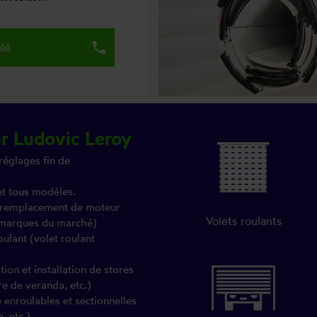
local_phone
lé
ar Ludovic Leroy
réglages fin de
et tous modèles.
 (remplacement de moteur
Volets roulants
s marques du marché)
oulant (volet roulant
on et installation de stores
re de veranda, etc.)
e enroulables et sectionnelles
, etc.)