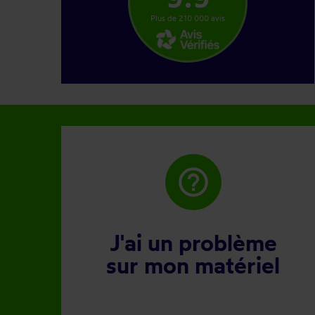
Plus de 210 000 avis
help_outline
J'ai un problème
sur mon matériel