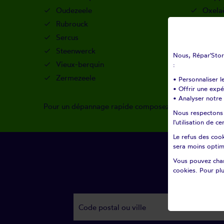
Oudezeele
Oxela
Rubrouck
Saint-
Sercus
Staple
Steenwerck
Straze
Nous, Répar'Store
Vieux-berquin
Wallo
:
Zermezeele
Zuytp
• Personnaliser l
• Offrir une exp
• Analyser notre 
Pour un dépannage rapide composez le
06 12 72 00 
Nous respectons v
l'utilisation de 
Le refus des cook
sera moins optim
Vous pouvez chan
cookies. Pour plu