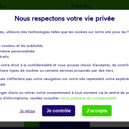
ëre
Pradelles
jans-cappel
Saint-sylvestre-cappel
Nous respectons votre vie privée
Steenbecque
ele
Terdeghem
s, utilisons des technologies telles que les cookies sur notre site pour les f
n-cappel
Wemaers-cappel
eene
e contenu et les publicités
érience personnalisée
trafic.
29
otre droit à la confidentialité et vous pouvez choisir d'accepter, de contrô
certains types de cookies ou certains services proposés par des tiers.
ies n'affectera pas votre navigation sur notre site cependant votre expérien
ale.
ger d'avis ou retirer votre consentement à tout moment via le centre de p
Modifier ma recherche
s d'informations, veuillez consulter
notre politique de confidentialité
.
Je contrôle
J'accepte
Je refuse
search
ou
Choisissez un dépa