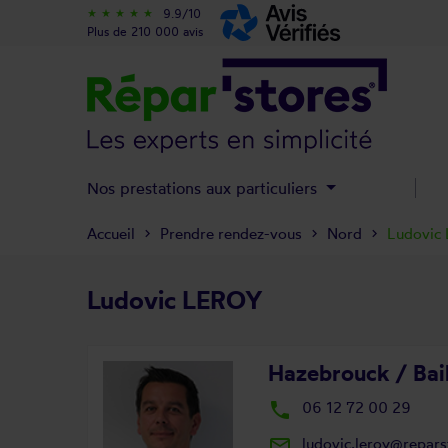
9.9/10
star_rate
star_rate
star_rate
star_rate
star_rate
Plus de 210 000 avis
Nos prestations aux particuliers
Accueil
Prendre rendez-vous
Nord
Ludovic
Ludovic LEROY
Hazebrouck / Bail
local_phone
06 12 72 00 29
mail_outline
ludovic.leroy@repar