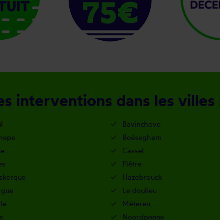
s interventions dans les villes
l
Bavinchove
hepe
Boëseghem
re
Cassel
es
Flêtre
skerque
Hazebrouck
rgue
Le doulieu
le
Méteren
e
Noordpeene