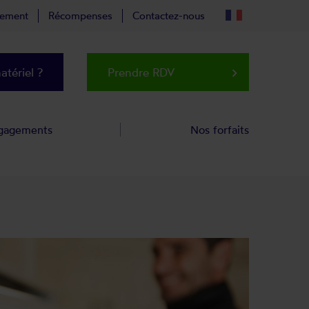
tement
Récompenses
Contactez-nous
tériel ?
Prendre RDV
keyboard_arrow_right
gagements
Nos forfaits