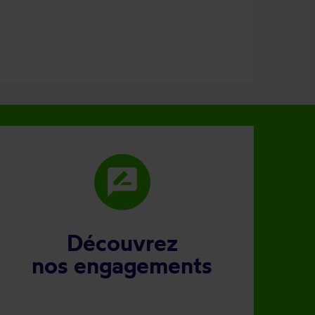
rate_review
Découvrez
nos engagements