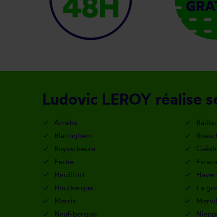
Ludovic LEROY réalise se
Arnèke
Bailleu
Blaringhem
Boesc
Buysscheure
Caëst
Eecke
Estair
Hardifort
Haver
Houtkerque
La go
Merris
Mervil
Neuf-berquin
Niepp