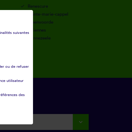
Renescure
Sainte-marie-cappel
Steenvoorde
Thiennes
inalités suivantes
Winnezeele
ler ou de refuser
ce utilisateur
références des
rtement