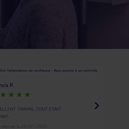
Voir l'attestation de confiance - Avis soumis à un contrôle
ncis P.
star_rate
star_rate
star_rate
star_rate
keyboard_arrow_right
ELLENT TRAVAIL.TOUT ETAIT
FAIT.
s déposé le 29/07/2026