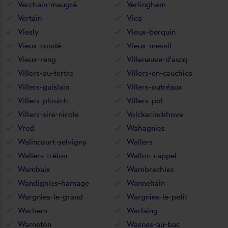
Verchain-maugré
Verlinghem
Vertain
Vicq
Viesly
Vieux-berquin
Vieux-condé
Vieux-mesnil
Vieux-reng
Villeneuve-d'ascq
Villers-au-tertre
Villers-en-cauchies
Villers-guislain
Villers-outréaux
Villers-plouich
Villers-pol
Villers-sire-nicole
Volckerinckhove
Vred
Wahagnies
Walincourt-selvigny
Wallers
Wallers-trélon
Wallon-cappel
Wambaix
Wambrechies
Wandignies-hamage
Wannehain
Wargnies-le-grand
Wargnies-le-petit
Warhem
Warlaing
Warneton
Wasnes-au-bac