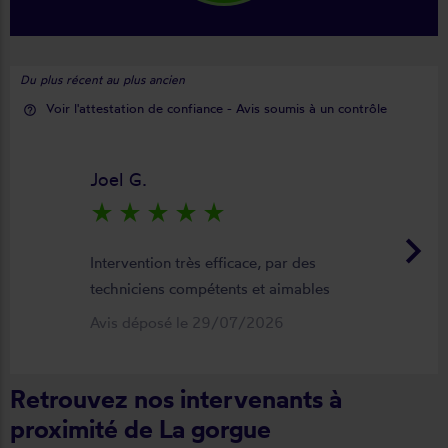
Du plus récent au plus ancien
Voir l'attestation de confiance - Avis soumis à un contrôle
help_outline
Joel G.
star_rate
star_rate
star_rate
star_rate
star_rate
keyboard_arrow_right
Intervention très efficace, par des
techniciens compétents et aimables
Avis déposé le 29/07/2026
Retrouvez nos intervenants à
proximité de La gorgue