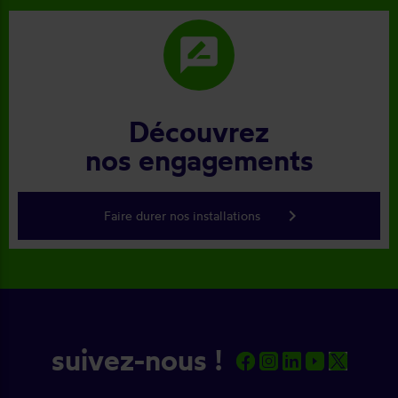
rate_review
Découvrez
nos engagements
keyboard_arrow_right
Faire durer nos installations
suivez-nous !