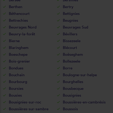
Berthen
Bertry
Béthencourt
Bettignies
Bettrechies
Beugnies
Beuvrages Nord
Beuvrages Sud
Beuvry-la-forêt
Bévillers
Bierne
Bissezeele
Blaringhem
Blécourt
Boeschepe
Boëseghem
Bois-grenier
Bollezeele
Bondues
Borre
Bouchain
Boulogne-sur-helpe
Bourbourg
Bourghelles
Boursies
Bousbecque
Bousies
Bousignies
Bousignies-sur-roc
Boussières-en-cambrésis
Boussières-sur-sambre
Boussois