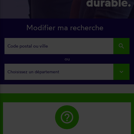
durable.
Modifier ma recherche
search
ou
Choisissez un département
help_outline