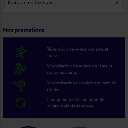
keyboard_arrow_right
Prendre rendez-vous
Nos prestations
Réparation de volets roulants et
stores
Motorisation de volets roulants ou
stores existants
Modernisation de volets roulants et
stores
Changement et installation de
volets roulants et stores