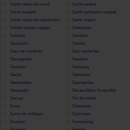
Saint-remy-du-nord
Saint-saulve
Saint-souplet
Saint-sylvestre-cappel
Saint-vaast-en-cambrésis
Saint-waast
Sainte-marie-cappel
Salesches
Salomé
Saméon
Sancourt
Santes
Sars-et-rosières
Sars-poteries
Sassegnies
Saultain
Saulzoir
Sebourg
Seclin
Sémeries
Semousies
Sepmeries
Sequedin
Séranvillers-forenville
Sercus
Sin-le-noble
Socx
Solesmes
Solre-le-château
Solrinnes
Somain
Sommaing
Spycker
Staple