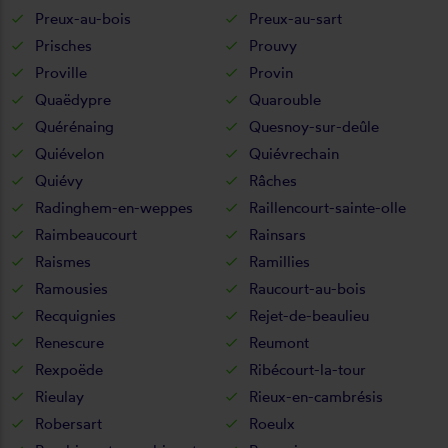
Preux-au-bois
Preux-au-sart
Prisches
Prouvy
Proville
Provin
Quaëdypre
Quarouble
Quérénaing
Quesnoy-sur-deûle
Quiévelon
Quiévrechain
Quiévy
Râches
Radinghem-en-weppes
Raillencourt-sainte-olle
Raimbeaucourt
Rainsars
Raismes
Ramillies
Ramousies
Raucourt-au-bois
Recquignies
Rejet-de-beaulieu
Renescure
Reumont
Rexpoëde
Ribécourt-la-tour
Rieulay
Rieux-en-cambrésis
Robersart
Roeulx