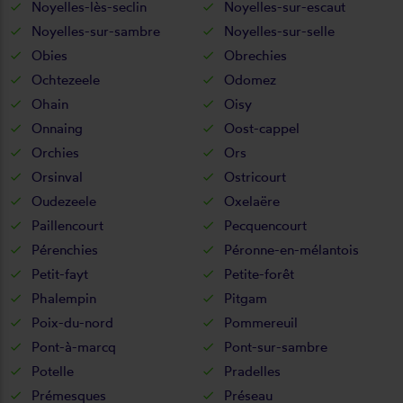
Noyelles-lès-seclin
Noyelles-sur-escaut
Noyelles-sur-sambre
Noyelles-sur-selle
Obies
Obrechies
Ochtezeele
Odomez
Ohain
Oisy
Onnaing
Oost-cappel
Orchies
Ors
Orsinval
Ostricourt
Oudezeele
Oxelaëre
Paillencourt
Pecquencourt
Pérenchies
Péronne-en-mélantois
Petit-fayt
Petite-forêt
Phalempin
Pitgam
Poix-du-nord
Pommereuil
Pont-à-marcq
Pont-sur-sambre
Potelle
Pradelles
Prémesques
Préseau