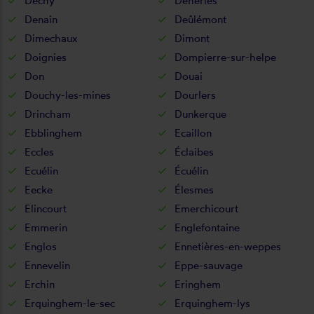
Dechy
Dehéries
Denain
Deûlémont
Dimechaux
Dimont
Doignies
Dompierre-sur-helpe
Don
Douai
Douchy-les-mines
Dourlers
Drincham
Dunkerque
Ebblinghem
Ecaillon
Eccles
Éclaibes
Ecuélin
Écuélin
Eecke
Élesmes
Elincourt
Emerchicourt
Emmerin
Englefontaine
Englos
Ennetières-en-weppes
Ennevelin
Eppe-sauvage
Erchin
Eringhem
Erquinghem-le-sec
Erquinghem-lys