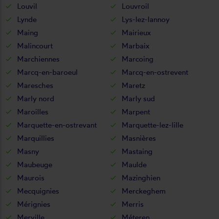
Louvil
Louvroil
Lynde
Lys-lez-lannoy
Maing
Mairieux
Malincourt
Marbaix
Marchiennes
Marcoing
Marcq-en-baroeul
Marcq-en-ostrevent
Maresches
Maretz
Marly nord
Marly sud
Maroilles
Marpent
Marquette-en-ostrevant
Marquette-lez-lille
Marquillies
Masnières
Masny
Mastaing
Maubeuge
Maulde
Maurois
Mazinghien
Mecquignies
Merckeghem
Mérignies
Merris
Merville
Méteren