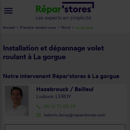
menu
Accueil
Prendre rendez-vous
Nord
La gorgue
Installation et dépannage volet
roulant à La gorgue
Notre intervenant Répar'stores à La gorgue
Hazebrouck / Bailleul
Ludovic LEROY
06 12 72 00 29
local_phone
ludovic.leroy@reparstores.com
mail_outline