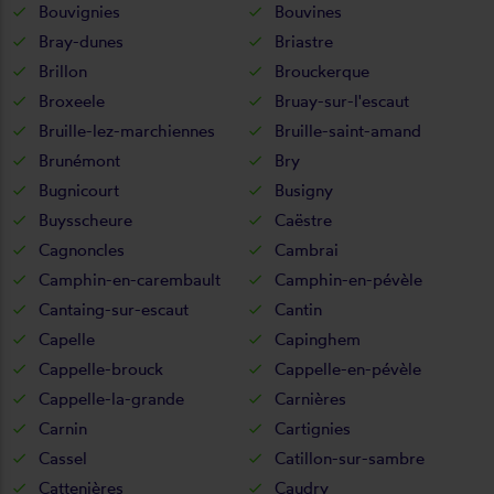
Bouvignies
Bouvines
Bray-dunes
Briastre
Brillon
Brouckerque
Broxeele
Bruay-sur-l'escaut
Bruille-lez-marchiennes
Bruille-saint-amand
Brunémont
Bry
Bugnicourt
Busigny
Buysscheure
Caëstre
Cagnoncles
Cambrai
Camphin-en-carembault
Camphin-en-pévèle
Cantaing-sur-escaut
Cantin
Capelle
Capinghem
Cappelle-brouck
Cappelle-en-pévèle
Cappelle-la-grande
Carnières
Carnin
Cartignies
Cassel
Catillon-sur-sambre
Cattenières
Caudry