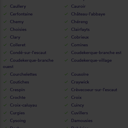
Caullery
Cauroir
Cerfontaine
Château-l'abbaye
Chemy
Chéreng
Choisies
Clairfayts
Clary
Cobrieux
Colleret
Comines
Condé-sur-l'escaut
Coudekerque-branche est
Coudekerque-branche
Coudekerque-village
ouest
Courchelettes
Cousolre
Coutiches
Craywick
Crespin
Crèvecoeur-sur-l'escaut
Crochte
Croix
Croix-caluyau
Cuincy
Curgies
Cuvillers
Cysoing
Damousies