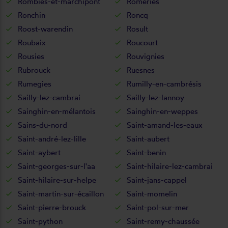
Rombies-et-marchipont
Romeries
Ronchin
Roncq
Roost-warendin
Rosult
Roubaix
Roucourt
Rousies
Rouvignies
Rubrouck
Ruesnes
Rumegies
Rumilly-en-cambrésis
Sailly-lez-cambrai
Sailly-lez-lannoy
Sainghin-en-mélantois
Sainghin-en-weppes
Sains-du-nord
Saint-amand-les-eaux
Saint-andré-lez-lille
Saint-aubert
Saint-aybert
Saint-benin
Saint-georges-sur-l'aa
Saint-hilaire-lez-cambrai
Saint-hilaire-sur-helpe
Saint-jans-cappel
Saint-martin-sur-écaillon
Saint-momelin
Saint-pierre-brouck
Saint-pol-sur-mer
Saint-python
Saint-remy-chaussée