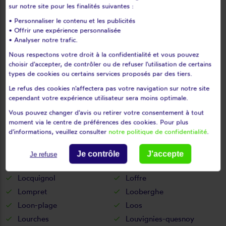
Larouillies
Lauwin-planque
sur notre site pour les finalités suivantes :
Le cateau-cambrésis
Le doulieu
• Personnaliser le contenu et les publicités
Le maisnil
Le quesnoy
• Offrir une expérience personnalisée
• Analyser notre trafic.
Lecelles
Lécluse
Nous respectons votre droit à la confidentialité et vous pouvez
Lederzeele
Ledringhem
choisir d'accepter, de contrôler ou de refuser l'utilisation de certains
Leers
Leffrinckoucke
types de cookies ou certains services proposés par des tiers.
Les moëres
Les rues-des-vignes
Le refus des cookies n'affectera pas votre navigation sur notre site
Lesdain
Lesquin
cependant votre expérience utilisateur sera moins optimale.
Leval
Lewarde
Vous pouvez changer d'avis ou retirer votre consentement à tout
moment via le centre de préférences des cookies. Pour plus
Lez-fontaine
Lezennes
d'informations, veuillez consulter
notre politique de confidentialité
.
Liessies
Lieu-saint-amand
Ligny-en-cambrésis
Lille
Je contrôle
J'accepte
Je refuse
Limont-fontaine
Linselles
Locquignol
Loffre
Lompret
Looberghe
Loon-plage
Loos
Lourches
Louvignies-quesnoy