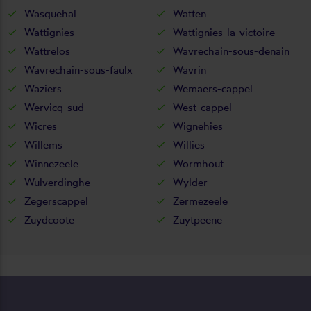
Wasquehal
Watten
Wattignies
Wattignies-la-victoire
Wattrelos
Wavrechain-sous-denain
Wavrechain-sous-faulx
Wavrin
Waziers
Wemaers-cappel
Wervicq-sud
West-cappel
Wicres
Wignehies
Willems
Willies
Winnezeele
Wormhout
Wulverdinghe
Wylder
Zegerscappel
Zermezeele
Zuydcoote
Zuytpeene