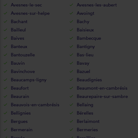
Avesnes-le-sec
Avesnes-les-aubert
Avesnes-sur-helpe
Awoingt
Bachant
Bachy
Bailleul
Baisieux
Baives
Bambecque
Banteux
Bantigny
Bantouzelle
Bas-lieu
Bauvin
Bavay
Bavinchove
Bazuel
Beaucamps-ligny
Beaudignies
Beaufort
Beaumont-en-cambrésis
Beaurain
Beaurepaire-sur-sambre
Beauvois-en-cambrésis
Bellaing
Bellignies
Bérelles
Bergues
Berlaimont
Bermerain
Bermeries
Bersée
Bersillies