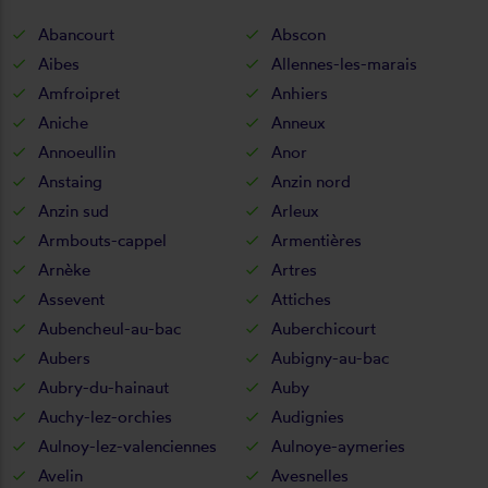
Abancourt
Abscon
Aibes
Allennes-les-marais
Amfroipret
Anhiers
Aniche
Anneux
Annoeullin
Anor
Anstaing
Anzin nord
Anzin sud
Arleux
Armbouts-cappel
Armentières
Arnèke
Artres
Assevent
Attiches
Aubencheul-au-bac
Auberchicourt
Aubers
Aubigny-au-bac
Aubry-du-hainaut
Auby
Auchy-lez-orchies
Audignies
Aulnoy-lez-valenciennes
Aulnoye-aymeries
Avelin
Avesnelles