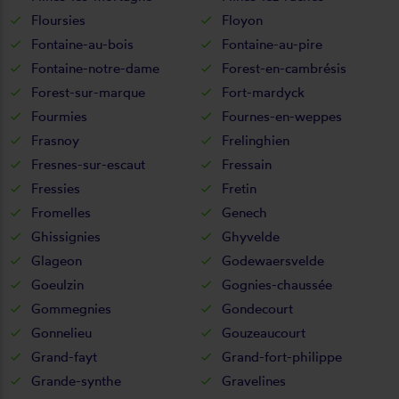
Floursies
Floyon
Fontaine-au-bois
Fontaine-au-pire
Fontaine-notre-dame
Forest-en-cambrésis
Forest-sur-marque
Fort-mardyck
Fourmies
Fournes-en-weppes
Frasnoy
Frelinghien
Fresnes-sur-escaut
Fressain
Fressies
Fretin
Fromelles
Genech
Ghissignies
Ghyvelde
Glageon
Godewaersvelde
Goeulzin
Gognies-chaussée
Gommegnies
Gondecourt
Gonnelieu
Gouzeaucourt
Grand-fayt
Grand-fort-philippe
Grande-synthe
Gravelines