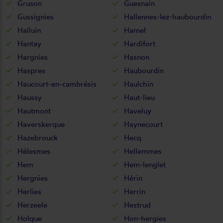
Gruson
Guesnain
Gussignies
Hallennes-lez-haubourdin
Halluin
Hamel
Hantay
Hardifort
Hargnies
Hasnon
Haspres
Haubourdin
Haucourt-en-cambrésis
Haulchin
Haussy
Haut-lieu
Hautmont
Haveluy
Haverskerque
Haynecourt
Hazebrouck
Hecq
Hélesmes
Hellemmes
Hem
Hem-lenglet
Hergnies
Hérin
Herlies
Herrin
Herzeele
Hestrud
Holque
Hon-hergies