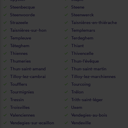
Steenbecque
Steene
Steenvoorde
Steenwerck
Strazeele
Taisnières-en-thiérache
Taisnières-sur-hon
Templemars
Templeuve
Terdeghem
Téteghem
Thiant
Thiennes
Thivencelle
Thumeries
Thun-l'évêque
Thun-saint-amand
Thun-saint-martin
Tilloy-lez-cambrai
Tilloy-lez-marchiennes
Toufflers
Tourcoing
Tourmignies
Trélon
Tressin
Trith-saint-léger
Troisvilles
Uxem
Valenciennes
Vendegies-au-bois
Vendegies-sur-ecaillon
Vendeville