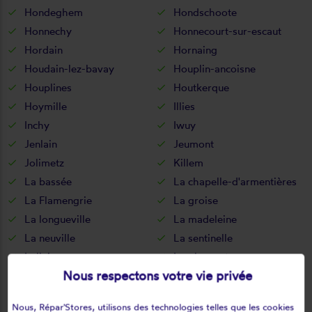
Hondeghem
Hondschoote
Honnechy
Honnecourt-sur-escaut
Hordain
Hornaing
Houdain-lez-bavay
Houplin-ancoisne
Houplines
Houtkerque
Hoymille
Illies
Inchy
Iwuy
Jenlain
Jeumont
Jolimetz
Killem
La bassée
La chapelle-d'armentières
La Flamengrie
La groise
La longueville
La madeleine
La neuville
La sentinelle
Lallaing
Lambersart
Nous respectons votre vie privée
Lambres-lez-douai
Landas
Landrecies
Lannoy
Nous, Répar'Stores, utilisons des technologies telles que les cookies