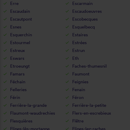
Erre
Escarmain
Escaudain
Escaudoeuvres
Escautpont
Escobecques
Esnes
Esquelbecq
Esquerchin
Estaires
Estourmel
Estrées
Estreux
Estrun
Eswars
Eth
Etroeungt
Faches-thumesnil
Famars
Faumont
Féchain
Feignies
Felleries
Fenain
Férin
Féron
Ferrière-la-grande
Ferrière-la-petite
Flaumont-waudrechies
Flers-en-escrebieux
Flesquières
Flêtre
Flines-lès-mortagne
Flines-lez-raches