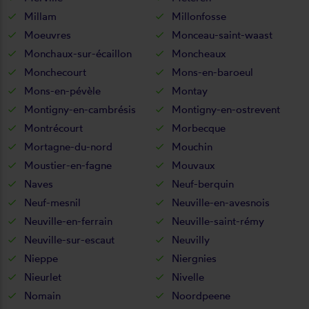
Millam
Millonfosse
Moeuvres
Monceau-saint-waast
Monchaux-sur-écaillon
Moncheaux
Monchecourt
Mons-en-baroeul
Mons-en-pévèle
Montay
Montigny-en-cambrésis
Montigny-en-ostrevent
Montrécourt
Morbecque
Mortagne-du-nord
Mouchin
Moustier-en-fagne
Mouvaux
Naves
Neuf-berquin
Neuf-mesnil
Neuville-en-avesnois
Neuville-en-ferrain
Neuville-saint-rémy
Neuville-sur-escaut
Neuvilly
Nieppe
Niergnies
Nieurlet
Nivelle
Nomain
Noordpeene