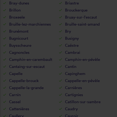
Bray-dunes
Briastre
Brillon
Brouckerque
Broxeele
Bruay-sur-l'escaut
Bruille-lez-marchiennes
Bruille-saint-amand
Brunémont
Bry
Bugnicourt
Busigny
Buysscheure
Caëstre
Cagnoncles
Cambrai
Camphin-en-carembault
Camphin-en-pévèle
Cantaing-sur-escaut
Cantin
Capelle
Capinghem
Cappelle-brouck
Cappelle-en-pévèle
Cappelle-la-grande
Carnières
Carnin
Cartignies
Cassel
Catillon-sur-sambre
Cattenières
Caudry
Caullery
Cauroir