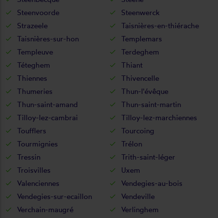
Steenvoorde
Steenwerck
Strazeele
Taisnières-en-thiérache
Taisnières-sur-hon
Templemars
Templeuve
Terdeghem
Téteghem
Thiant
Thiennes
Thivencelle
Thumeries
Thun-l'évêque
Thun-saint-amand
Thun-saint-martin
Tilloy-lez-cambrai
Tilloy-lez-marchiennes
Toufflers
Tourcoing
Tourmignies
Trélon
Tressin
Trith-saint-léger
Troisvilles
Uxem
Valenciennes
Vendegies-au-bois
Vendegies-sur-ecaillon
Vendeville
Verchain-maugré
Verlinghem