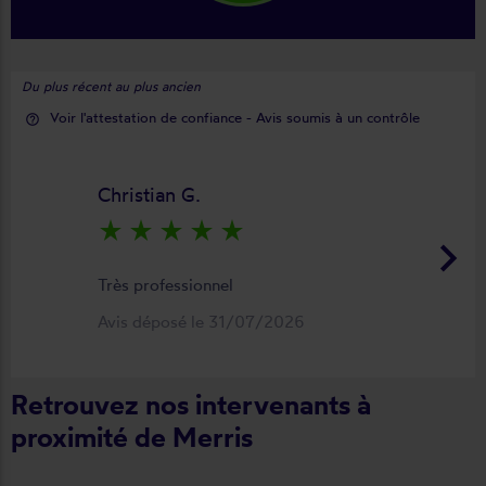
Du plus récent au plus ancien
Voir l'attestation de confiance - Avis soumis à un contrôle
help_outline
Christian G.
star_rate
star_rate
star_rate
star_rate
star_rate
keyboard_arrow_right
Très professionnel
Avis déposé le 31/07/2026
Retrouvez nos intervenants à
proximité de Merris