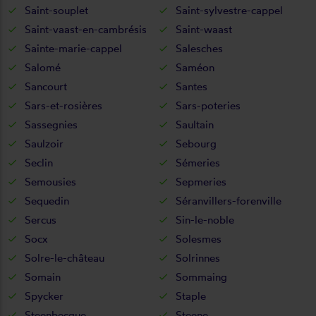
Saint-souplet
Saint-sylvestre-cappel
Saint-vaast-en-cambrésis
Saint-waast
Sainte-marie-cappel
Salesches
Salomé
Saméon
Sancourt
Santes
Sars-et-rosières
Sars-poteries
Sassegnies
Saultain
Saulzoir
Sebourg
Seclin
Sémeries
Semousies
Sepmeries
Sequedin
Séranvillers-forenville
Sercus
Sin-le-noble
Socx
Solesmes
Solre-le-château
Solrinnes
Somain
Sommaing
Spycker
Staple
Steenbecque
Steene