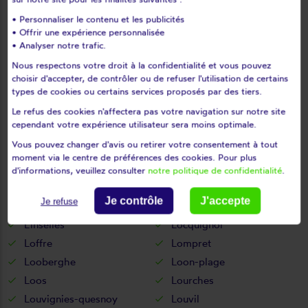
Lauwin-planque
Le cateau-cambrésis
• Personnaliser le contenu et les publicités
Le doulieu
Le maisnil
• Offrir une expérience personnalisée
Le quesnoy
Lecelles
• Analyser notre trafic.
Lécluse
Lederzeele
Nous respectons votre droit à la confidentialité et vous pouvez
Ledringhem
Leers
choisir d'accepter, de contrôler ou de refuser l'utilisation de certains
types de cookies ou certains services proposés par des tiers.
Leffrinckoucke
Les moëres
Le refus des cookies n'affectera pas votre navigation sur notre site
Les rues-des-vignes
Lesdain
cependant votre expérience utilisateur sera moins optimale.
Lesquin
Leval
Vous pouvez changer d'avis ou retirer votre consentement à tout
Lewarde
Lez-fontaine
moment via le centre de préférences des cookies. Pour plus
Lezennes
Liessies
d'informations, veuillez consulter
notre politique de confidentialité
.
Lieu-saint-amand
Ligny-en-cambrésis
Je contrôle
J'accepte
Je refuse
Lille
Limont-fontaine
Linselles
Locquignol
Loffre
Lompret
Looberghe
Loon-plage
Loos
Lourches
Louvignies-quesnoy
Louvil