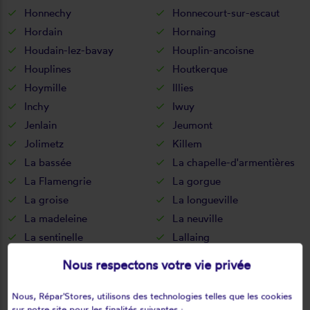
Honnechy
Honnecourt-sur-escaut
Hordain
Hornaing
Houdain-lez-bavay
Houplin-ancoisne
Houplines
Houtkerque
Hoymille
Illies
Inchy
Iwuy
Jenlain
Jeumont
Jolimetz
Killem
La bassée
La chapelle-d'armentières
La Flamengrie
La gorgue
La groise
La longueville
La madeleine
La neuville
La sentinelle
Lallaing
Lambersart
Lambres-lez-douai
Nous respectons votre vie privée
Landas
Landrecies
Lannoy
Larouillies
Nous, Répar'Stores, utilisons des technologies telles que les cookies
sur notre site pour les finalités suivantes :