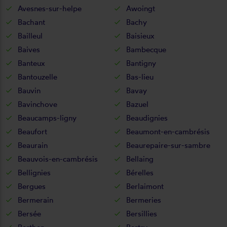
Avesnes-sur-helpe
Awoingt
Bachant
Bachy
Bailleul
Baisieux
Baives
Bambecque
Banteux
Bantigny
Bantouzelle
Bas-lieu
Bauvin
Bavay
Bavinchove
Bazuel
Beaucamps-ligny
Beaudignies
Beaufort
Beaumont-en-cambrésis
Beaurain
Beaurepaire-sur-sambre
Beauvois-en-cambrésis
Bellaing
Bellignies
Bérelles
Bergues
Berlaimont
Bermerain
Bermeries
Bersée
Bersillies