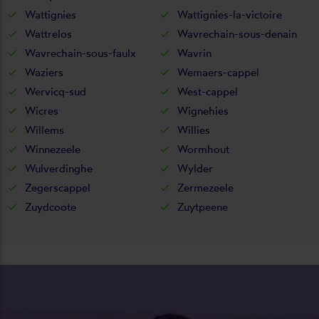
Wattignies
Wattignies-la-victoire
Wattrelos
Wavrechain-sous-denain
Wavrechain-sous-faulx
Wavrin
Waziers
Wemaers-cappel
Wervicq-sud
West-cappel
Wicres
Wignehies
Willems
Willies
Winnezeele
Wormhout
Wulverdinghe
Wylder
Zegerscappel
Zermezeele
Zuydcoote
Zuytpeene