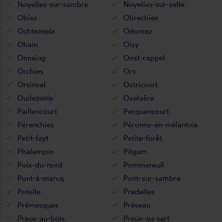
Noyelles-sur-sambre
Noyelles-sur-selle
Obies
Obrechies
Ochtezeele
Odomez
Ohain
Oisy
Onnaing
Oost-cappel
Orchies
Ors
Orsinval
Ostricourt
Oudezeele
Oxelaëre
Paillencourt
Pecquencourt
Pérenchies
Péronne-en-mélantois
Petit-fayt
Petite-forêt
Phalempin
Pitgam
Poix-du-nord
Pommereuil
Pont-à-marcq
Pont-sur-sambre
Potelle
Pradelles
Prémesques
Préseau
Preux-au-bois
Preux-au-sart