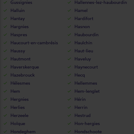
Gussignies
Hallennes-lez-haubourdin
Halluin
Hamel
Hantay
Hardifort
Hargnies
Hasnon
Haspres
Haubourdin
Haucourt-en-cambrésis
Haulchin
Haussy
Haut-lieu
Hautmont
Haveluy
Haverskerque
Haynecourt
Hazebrouck
Hecq
Hélesmes
Hellemmes
Hem
Hem-lenglet
Hergnies
Hérin
Herlies
Herrin
Herzeele
Hestrud
Holque
Hon-hergies
Hondeghem
Hondschoote