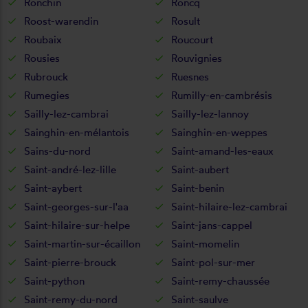
Ronchin
Roncq
Roost-warendin
Rosult
Roubaix
Roucourt
Rousies
Rouvignies
Rubrouck
Ruesnes
Rumegies
Rumilly-en-cambrésis
Sailly-lez-cambrai
Sailly-lez-lannoy
Sainghin-en-mélantois
Sainghin-en-weppes
Sains-du-nord
Saint-amand-les-eaux
Saint-andré-lez-lille
Saint-aubert
Saint-aybert
Saint-benin
Saint-georges-sur-l'aa
Saint-hilaire-lez-cambrai
Saint-hilaire-sur-helpe
Saint-jans-cappel
Saint-martin-sur-écaillon
Saint-momelin
Saint-pierre-brouck
Saint-pol-sur-mer
Saint-python
Saint-remy-chaussée
Saint-remy-du-nord
Saint-saulve