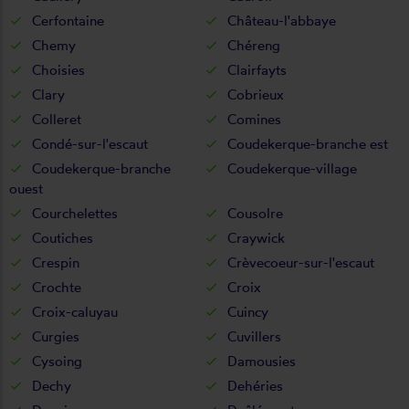
Cerfontaine
Château-l'abbaye
Chemy
Chéreng
Choisies
Clairfayts
Clary
Cobrieux
Colleret
Comines
Condé-sur-l'escaut
Coudekerque-branche est
Coudekerque-branche
Coudekerque-village
ouest
Courchelettes
Cousolre
Coutiches
Craywick
Crespin
Crèvecoeur-sur-l'escaut
Crochte
Croix
Croix-caluyau
Cuincy
Curgies
Cuvillers
Cysoing
Damousies
Dechy
Dehéries