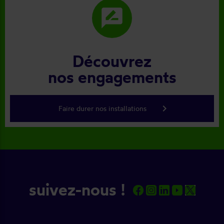
rate_review
Découvrez
nos engagements
keyboard_arrow_right
Faire durer nos installations
suivez-nous !