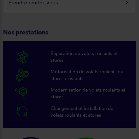
keyboard_arrow_right
Prendre rendez-vous
Nos prestations
Réparation de volets roulants et
stores
Motorisation de volets roulants ou
stores existants
Modernisation de volets roulants et
stores
Changement et installation de
volets roulants et stores