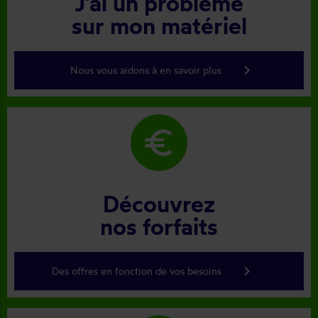
J'ai un problème
sur mon matériel
keyboard_arrow_right
Nous vous aidons à en savoir plus
euro
Découvrez
nos forfaits
keyboard_arrow_right
Des offres en fonction de vos besoins