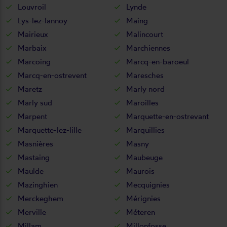
Louvroil
Lynde
Lys-lez-lannoy
Maing
Mairieux
Malincourt
Marbaix
Marchiennes
Marcoing
Marcq-en-baroeul
Marcq-en-ostrevent
Maresches
Maretz
Marly nord
Marly sud
Maroilles
Marpent
Marquette-en-ostrevant
Marquette-lez-lille
Marquillies
Masnières
Masny
Mastaing
Maubeuge
Maulde
Maurois
Mazinghien
Mecquignies
Merckeghem
Mérignies
Merville
Méteren
Millam
Millonfosse