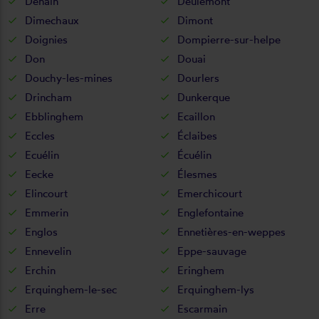
Denain
Deûlémont
Dimechaux
Dimont
Doignies
Dompierre-sur-helpe
Don
Douai
Douchy-les-mines
Dourlers
Drincham
Dunkerque
Ebblinghem
Ecaillon
Eccles
Éclaibes
Ecuélin
Écuélin
Eecke
Élesmes
Elincourt
Emerchicourt
Emmerin
Englefontaine
Englos
Ennetières-en-weppes
Ennevelin
Eppe-sauvage
Erchin
Eringhem
Erquinghem-le-sec
Erquinghem-lys
Erre
Escarmain