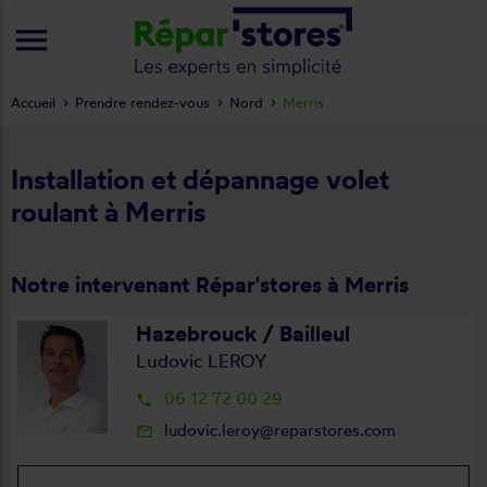
menu
Accueil
Prendre rendez-vous
Nord
Merris
Installation et dépannage volet
roulant à Merris
Notre intervenant Répar'stores à Merris
Hazebrouck / Bailleul
Ludovic LEROY
06 12 72 00 29
local_phone
ludovic.leroy@reparstores.com
mail_outline