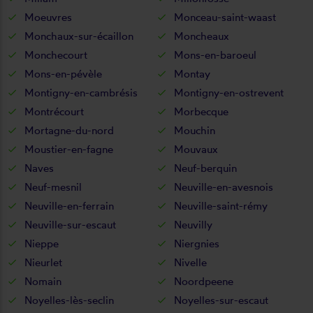
Moeuvres
Monceau-saint-waast
Monchaux-sur-écaillon
Moncheaux
Monchecourt
Mons-en-baroeul
Mons-en-pévèle
Montay
Montigny-en-cambrésis
Montigny-en-ostrevent
Montrécourt
Morbecque
Mortagne-du-nord
Mouchin
Moustier-en-fagne
Mouvaux
Naves
Neuf-berquin
Neuf-mesnil
Neuville-en-avesnois
Neuville-en-ferrain
Neuville-saint-rémy
Neuville-sur-escaut
Neuvilly
Nieppe
Niergnies
Nieurlet
Nivelle
Nomain
Noordpeene
Noyelles-lès-seclin
Noyelles-sur-escaut