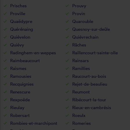
Prisches
Prouvy
Proville
Provin
Quaëdypre
Quarouble
Quérénaing
Quesnoy-sur-deûle
Quiévelon
Quiévrechain
Quiévy
Râches
Radinghem-en-weppes
Raillencourt-sainte-olle
Raimbeaucourt
Rainsars
Raismes
Ramillies
Ramousies
Raucourt-au-bois
Recquignies
Rejet-de-beaulieu
Renescure
Reumont
Rexpoëde
Ribécourt-la-tour
Rieulay
Rieux-en-cambrésis
Robersart
Roeulx
Rombies-et-marchipont
Romeries