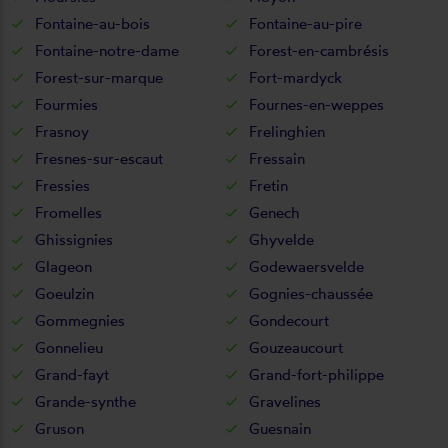
Fontaine-au-bois
Fontaine-au-pire
Fontaine-notre-dame
Forest-en-cambrésis
Forest-sur-marque
Fort-mardyck
Fourmies
Fournes-en-weppes
Frasnoy
Frelinghien
Fresnes-sur-escaut
Fressain
Fressies
Fretin
Fromelles
Genech
Ghissignies
Ghyvelde
Glageon
Godewaersvelde
Goeulzin
Gognies-chaussée
Gommegnies
Gondecourt
Gonnelieu
Gouzeaucourt
Grand-fayt
Grand-fort-philippe
Grande-synthe
Gravelines
Gruson
Guesnain