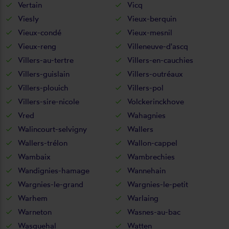
Vertain
Vicq
Viesly
Vieux-berquin
Vieux-condé
Vieux-mesnil
Vieux-reng
Villeneuve-d'ascq
Villers-au-tertre
Villers-en-cauchies
Villers-guislain
Villers-outréaux
Villers-plouich
Villers-pol
Villers-sire-nicole
Volckerinckhove
Vred
Wahagnies
Walincourt-selvigny
Wallers
Wallers-trélon
Wallon-cappel
Wambaix
Wambrechies
Wandignies-hamage
Wannehain
Wargnies-le-grand
Wargnies-le-petit
Warhem
Warlaing
Warneton
Wasnes-au-bac
Wasquehal
Watten