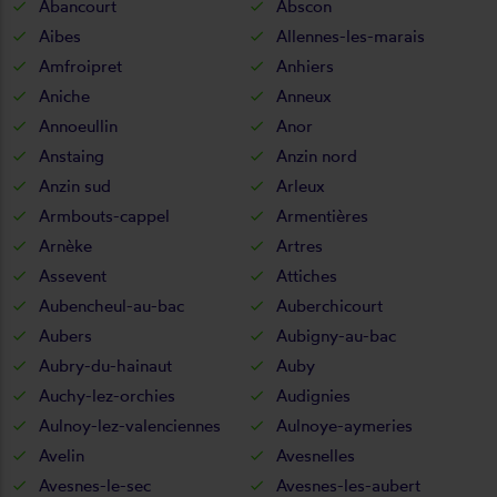
Abancourt
Abscon
Aibes
Allennes-les-marais
Amfroipret
Anhiers
Aniche
Anneux
Annoeullin
Anor
Anstaing
Anzin nord
Anzin sud
Arleux
Armbouts-cappel
Armentières
Arnèke
Artres
Assevent
Attiches
Aubencheul-au-bac
Auberchicourt
Aubers
Aubigny-au-bac
Aubry-du-hainaut
Auby
Auchy-lez-orchies
Audignies
Aulnoy-lez-valenciennes
Aulnoye-aymeries
Avelin
Avesnelles
Avesnes-le-sec
Avesnes-les-aubert