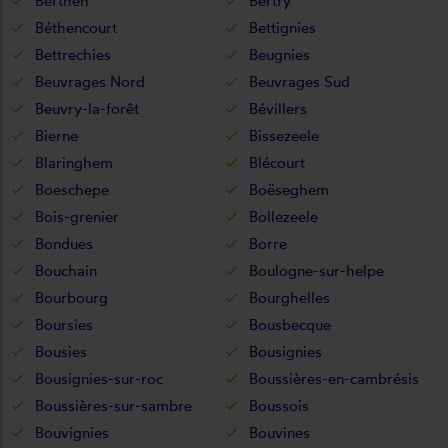
Berthen
Bertry
Béthencourt
Bettignies
Bettrechies
Beugnies
Beuvrages Nord
Beuvrages Sud
Beuvry-la-forêt
Bévillers
Bierne
Bissezeele
Blaringhem
Blécourt
Boeschepe
Boëseghem
Bois-grenier
Bollezeele
Bondues
Borre
Bouchain
Boulogne-sur-helpe
Bourbourg
Bourghelles
Boursies
Bousbecque
Bousies
Bousignies
Bousignies-sur-roc
Boussières-en-cambrésis
Boussières-sur-sambre
Boussois
Bouvignies
Bouvines