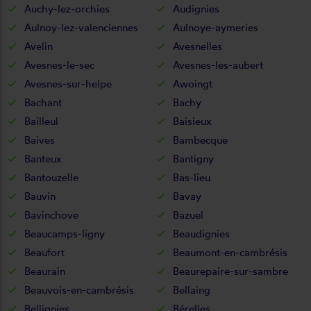
Auchy-lez-orchies
Audignies
Aulnoy-lez-valenciennes
Aulnoye-aymeries
Avelin
Avesnelles
Avesnes-le-sec
Avesnes-les-aubert
Avesnes-sur-helpe
Awoingt
Bachant
Bachy
Bailleul
Baisieux
Baives
Bambecque
Banteux
Bantigny
Bantouzelle
Bas-lieu
Bauvin
Bavay
Bavinchove
Bazuel
Beaucamps-ligny
Beaudignies
Beaufort
Beaumont-en-cambrésis
Beaurain
Beaurepaire-sur-sambre
Beauvois-en-cambrésis
Bellaing
Bellignies
Bérelles