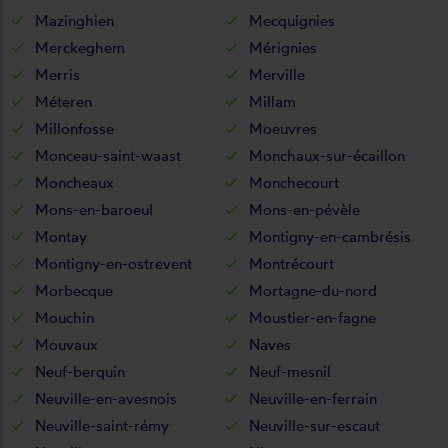
Mazinghien
Mecquignies
Merckeghem
Mérignies
Merris
Merville
Méteren
Millam
Millonfosse
Moeuvres
Monceau-saint-waast
Monchaux-sur-écaillon
Moncheaux
Monchecourt
Mons-en-baroeul
Mons-en-pévèle
Montay
Montigny-en-cambrésis
Montigny-en-ostrevent
Montrécourt
Morbecque
Mortagne-du-nord
Mouchin
Moustier-en-fagne
Mouvaux
Naves
Neuf-berquin
Neuf-mesnil
Neuville-en-avesnois
Neuville-en-ferrain
Neuville-saint-rémy
Neuville-sur-escaut