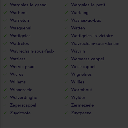
Wargnies-le-grand
Wargnies-le-petit
Warhem
Warlaing
Warneton
Wasnes-au-bac
Wasquehal
Watten
Wattignies
Wattignies-la-victoire
Wattrelos
Wavrechain-sous-denain
Wavrechain-sous-faulx
Wavrin
Waziers
Wemaers-cappel
Wervicq-sud
West-cappel
Wicres
Wignehies
Willems
Willies
Winnezeele
Wormhout
Wulverdinghe
Wylder
Zegerscappel
Zermezeele
Zuydcoote
Zuytpeene