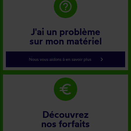
help_outline
J'ai un problème
sur mon matériel
keyboard_arrow_right
Nous vous aidons à en savoir plus
euro
Découvrez
nos forfaits