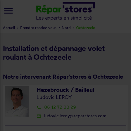
menu
Accueil
Prendre rendez-vous
Nord
Ochtezeele
Installation et dépannage volet
roulant à Ochtezeele
Notre intervenant Répar'stores à Ochtezeele
Hazebrouck / Bailleul
Ludovic LEROY
06 12 72 00 29
local_phone
ludovic.leroy@reparstores.com
mail_outline