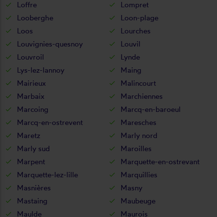
Loffre
Lompret
Looberghe
Loon-plage
Loos
Lourches
Louvignies-quesnoy
Louvil
Louvroil
Lynde
Lys-lez-lannoy
Maing
Mairieux
Malincourt
Marbaix
Marchiennes
Marcoing
Marcq-en-baroeul
Marcq-en-ostrevent
Maresches
Maretz
Marly nord
Marly sud
Maroilles
Marpent
Marquette-en-ostrevant
Marquette-lez-lille
Marquillies
Masnières
Masny
Mastaing
Maubeuge
Maulde
Maurois