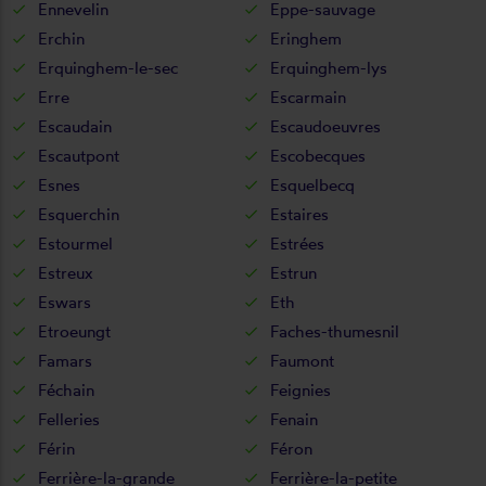
Ennevelin
Eppe-sauvage
Erchin
Eringhem
Erquinghem-le-sec
Erquinghem-lys
Erre
Escarmain
Escaudain
Escaudoeuvres
Escautpont
Escobecques
Esnes
Esquelbecq
Esquerchin
Estaires
Estourmel
Estrées
Estreux
Estrun
Eswars
Eth
Etroeungt
Faches-thumesnil
Famars
Faumont
Féchain
Feignies
Felleries
Fenain
Férin
Féron
Ferrière-la-grande
Ferrière-la-petite