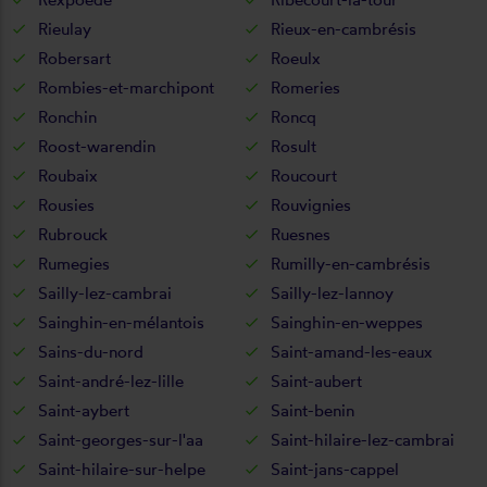
Rieulay
Rieux-en-cambrésis
Robersart
Roeulx
Rombies-et-marchipont
Romeries
Ronchin
Roncq
Roost-warendin
Rosult
Roubaix
Roucourt
Rousies
Rouvignies
Rubrouck
Ruesnes
Rumegies
Rumilly-en-cambrésis
Sailly-lez-cambrai
Sailly-lez-lannoy
Sainghin-en-mélantois
Sainghin-en-weppes
Sains-du-nord
Saint-amand-les-eaux
Saint-andré-lez-lille
Saint-aubert
Saint-aybert
Saint-benin
Saint-georges-sur-l'aa
Saint-hilaire-lez-cambrai
Saint-hilaire-sur-helpe
Saint-jans-cappel