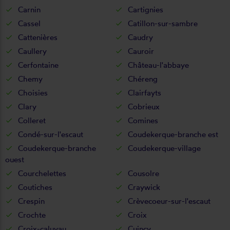
Carnin
Cartignies
Cassel
Catillon-sur-sambre
Cattenières
Caudry
Caullery
Cauroir
Cerfontaine
Château-l'abbaye
Chemy
Chéreng
Choisies
Clairfayts
Clary
Cobrieux
Colleret
Comines
Condé-sur-l'escaut
Coudekerque-branche est
Coudekerque-branche
Coudekerque-village
ouest
Courchelettes
Cousolre
Coutiches
Craywick
Crespin
Crèvecoeur-sur-l'escaut
Crochte
Croix
Croix-caluyau
Cuincy