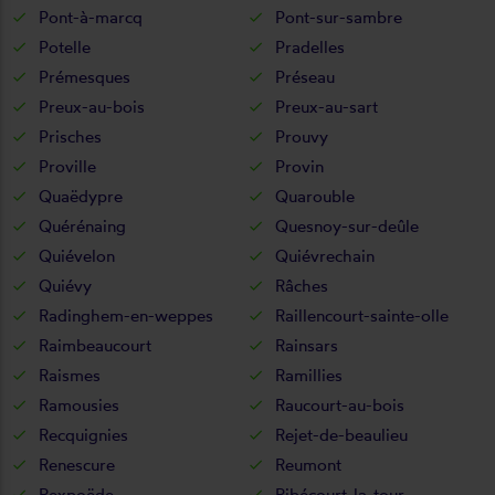
Pont-à-marcq
Pont-sur-sambre
Potelle
Pradelles
Prémesques
Préseau
Preux-au-bois
Preux-au-sart
Prisches
Prouvy
Proville
Provin
Quaëdypre
Quarouble
Quérénaing
Quesnoy-sur-deûle
Quiévelon
Quiévrechain
Quiévy
Râches
Radinghem-en-weppes
Raillencourt-sainte-olle
Raimbeaucourt
Rainsars
Raismes
Ramillies
Ramousies
Raucourt-au-bois
Recquignies
Rejet-de-beaulieu
Renescure
Reumont
Rexpoëde
Ribécourt-la-tour