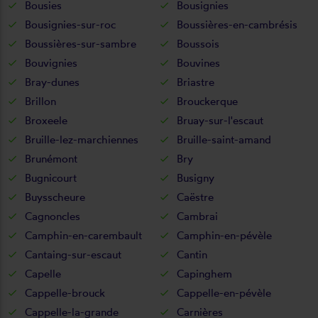
Bousies
Bousignies
Bousignies-sur-roc
Boussières-en-cambrésis
Boussières-sur-sambre
Boussois
Bouvignies
Bouvines
Bray-dunes
Briastre
Brillon
Brouckerque
Broxeele
Bruay-sur-l'escaut
Bruille-lez-marchiennes
Bruille-saint-amand
Brunémont
Bry
Bugnicourt
Busigny
Buysscheure
Caëstre
Cagnoncles
Cambrai
Camphin-en-carembault
Camphin-en-pévèle
Cantaing-sur-escaut
Cantin
Capelle
Capinghem
Cappelle-brouck
Cappelle-en-pévèle
Cappelle-la-grande
Carnières