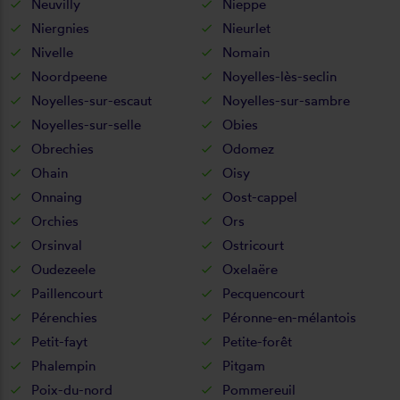
Neuvilly
Nieppe
Niergnies
Nieurlet
Nivelle
Nomain
Noordpeene
Noyelles-lès-seclin
Noyelles-sur-escaut
Noyelles-sur-sambre
Noyelles-sur-selle
Obies
Obrechies
Odomez
Ohain
Oisy
Onnaing
Oost-cappel
Orchies
Ors
Orsinval
Ostricourt
Oudezeele
Oxelaëre
Paillencourt
Pecquencourt
Pérenchies
Péronne-en-mélantois
Petit-fayt
Petite-forêt
Phalempin
Pitgam
Poix-du-nord
Pommereuil