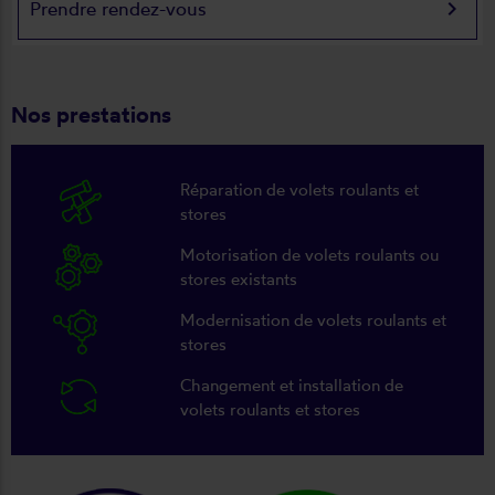
keyboard_arrow_right
Prendre rendez-vous
Nos prestations
Réparation de volets roulants et
stores
Motorisation de volets roulants ou
stores existants
Modernisation de volets roulants et
stores
Changement et installation de
volets roulants et stores