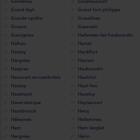
Gonnelieu
Gouzeaucourt
Grand-fayt
Grand-fort-philippe
Grande-synthe
Gravelines
Gruson
Guesnain
Gussignies
Hallennes-lez-haubourdin
Halluin
Hamel
Hantay
Hardifort
Hargnies
Hasnon
Haspres
Haubourdin
Haucourt-en-cambrésis
Haulchin
Haussy
Haut-lieu
Hautmont
Haveluy
Haverskerque
Haynecourt
Hazebrouck
Hecq
Hélesmes
Hellemmes
Hem
Hem-lenglet
Hergnies
Hérin