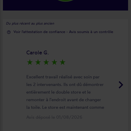
Du plus récent au plus ancien
Voir l'attestation de confiance - Avis soumis à un contrôle
help_outline
Carole G.
star_rate
star_rate
star_rate
star_rate
star_rate
Excellent travail réalisé avec soin par
keyboard_arrow_right
les 2 intervenants. Ils ont dû démontrer
entièrement le double store et le
remonter à l'endroit avant de changer
la toile. Le store est maintenant comme
neuf, parfaitement positionné et
Avis déposé le 01/08/2026
fonctionnel. Je recommande vivement
cette entreprise.