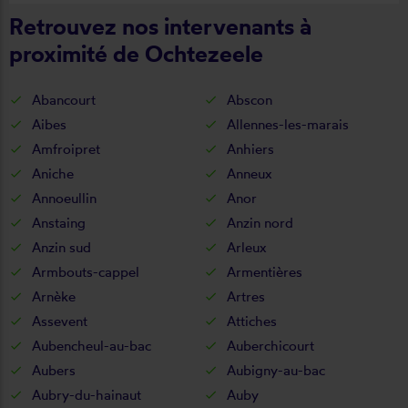
Retrouvez nos intervenants à
proximité de Ochtezeele
Abancourt
Abscon
Aibes
Allennes-les-marais
Amfroipret
Anhiers
Aniche
Anneux
Annoeullin
Anor
Anstaing
Anzin nord
Anzin sud
Arleux
Armbouts-cappel
Armentières
Arnèke
Artres
Assevent
Attiches
Aubencheul-au-bac
Auberchicourt
Aubers
Aubigny-au-bac
Aubry-du-hainaut
Auby