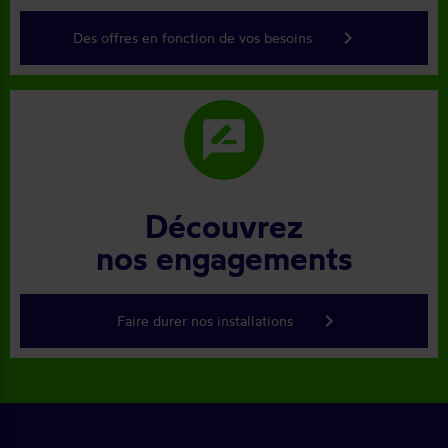
keyboard_arrow_right
Des offres en fonction de vos besoins
rate_review
Découvrez
nos engagements
keyboard_arrow_right
Faire durer nos installations