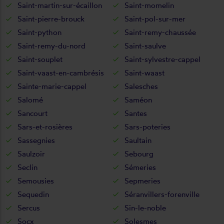
Saint-martin-sur-écaillon
Saint-momelin
Saint-pierre-brouck
Saint-pol-sur-mer
Saint-python
Saint-remy-chaussée
Saint-remy-du-nord
Saint-saulve
Saint-souplet
Saint-sylvestre-cappel
Saint-vaast-en-cambrésis
Saint-waast
Sainte-marie-cappel
Salesches
Salomé
Saméon
Sancourt
Santes
Sars-et-rosières
Sars-poteries
Sassegnies
Saultain
Saulzoir
Sebourg
Seclin
Sémeries
Semousies
Sepmeries
Sequedin
Séranvillers-forenville
Sercus
Sin-le-noble
Socx
Solesmes