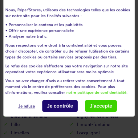
Lambersart
Lambres-lez-douai
Nous, Répar'Stores, utilisons des technologies telles que les cookies
sur notre site pour les finalités suivantes :
Landas
Landrecies
Lannoy
Larouillies
• Personnaliser le contenu et les publicités
• Offrir une expérience personnalisée
Lauwin-planque
Le cateau-cambrésis
• Analyser notre trafic.
Le doulieu
Le maisnil
Nous respectons votre droit à la confidentialité et vous pouvez
Le quesnoy
Lecelles
choisir d'accepter, de contrôler ou de refuser l'utilisation de certains
types de cookies ou certains services proposés par des tiers.
Lécluse
Lederzeele
Ledringhem
Leers
Le refus des cookies n'affectera pas votre navigation sur notre site
cependant votre expérience utilisateur sera moins optimale.
Leffrinckoucke
Les moëres
Vous pouvez changer d'avis ou retirer votre consentement à tout
Les rues-des-vignes
Lesdain
moment via le centre de préférences des cookies. Pour plus
Lesquin
Leval
d'informations, veuillez consulter
notre politique de confidentialité
.
Lewarde
Lez-fontaine
Je contrôle
J'accepte
Je refuse
Lezennes
Liessies
Lieu-saint-amand
Ligny-en-cambrésis
Lille
Limont-fontaine
Linselles
Locquignol