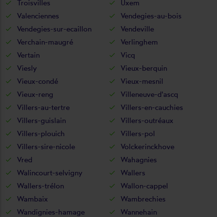
Troisvilles
Uxem
Valenciennes
Vendegies-au-bois
Vendegies-sur-ecaillon
Vendeville
Verchain-maugré
Verlinghem
Vertain
Vicq
Viesly
Vieux-berquin
Vieux-condé
Vieux-mesnil
Vieux-reng
Villeneuve-d'ascq
Villers-au-tertre
Villers-en-cauchies
Villers-guislain
Villers-outréaux
Villers-plouich
Villers-pol
Villers-sire-nicole
Volckerinckhove
Vred
Wahagnies
Walincourt-selvigny
Wallers
Wallers-trélon
Wallon-cappel
Wambaix
Wambrechies
Wandignies-hamage
Wannehain