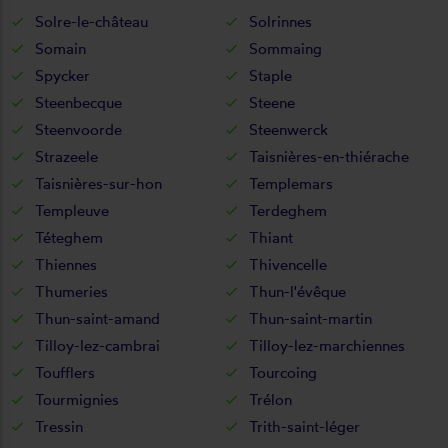
Solre-le-château
Solrinnes
Somain
Sommaing
Spycker
Staple
Steenbecque
Steene
Steenvoorde
Steenwerck
Strazeele
Taisnières-en-thiérache
Taisnières-sur-hon
Templemars
Templeuve
Terdeghem
Téteghem
Thiant
Thiennes
Thivencelle
Thumeries
Thun-l'évêque
Thun-saint-amand
Thun-saint-martin
Tilloy-lez-cambrai
Tilloy-lez-marchiennes
Toufflers
Tourcoing
Tourmignies
Trélon
Tressin
Trith-saint-léger