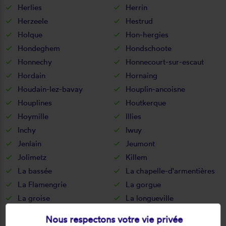
Herlies
Herrin
Herzeele
Hestrud
Holque
Hon-hergies
Hondeghem
Hondschoote
Honnechy
Honnecourt-sur-escaut
Hordain
Hornaing
Houdain-lez-bavay
Houplin-ancoisne
Houplines
Houtkerque
Hoymille
Illies
Inchy
Iwuy
Jenlain
Jeumont
Jolimetz
Killem
La bassée
La chapelle-d'armentières
La Flamengrie
La gorgue
La groise
La longueville
La madeleine
La neuville
Nous respectons votre vie privée
La sentinelle
Lallaing