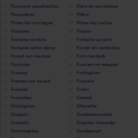
Flaumont-waudrechies
Flers-en-escrebieux
Flesquières
Flêtre
Flines-lès-mortagne
Flines-lez-raches
Floursies
Floyon
Fontaine-au-bois
Fontaine-au-pire
Fontaine-notre-dame
Forest-en-cambrésis
Forest-sur-marque
Fort-mardyck
Fourmies
Fournes-en-weppes
Frasnoy
Frelinghien
Fresnes-sur-escaut
Fressain
Fressies
Fretin
Fromelles
Genech
Ghissignies
Ghyvelde
Glageon
Godewaersvelde
Goeulzin
Gognies-chaussée
Gommegnies
Gondecourt