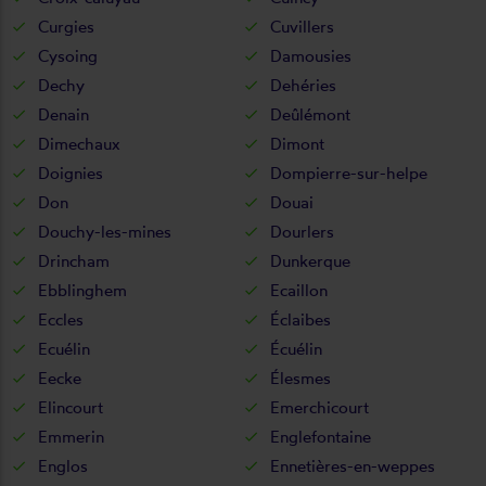
Curgies
Cuvillers
Cysoing
Damousies
Dechy
Dehéries
Denain
Deûlémont
Dimechaux
Dimont
Doignies
Dompierre-sur-helpe
Don
Douai
Douchy-les-mines
Dourlers
Drincham
Dunkerque
Ebblinghem
Ecaillon
Eccles
Éclaibes
Ecuélin
Écuélin
Eecke
Élesmes
Elincourt
Emerchicourt
Emmerin
Englefontaine
Englos
Ennetières-en-weppes