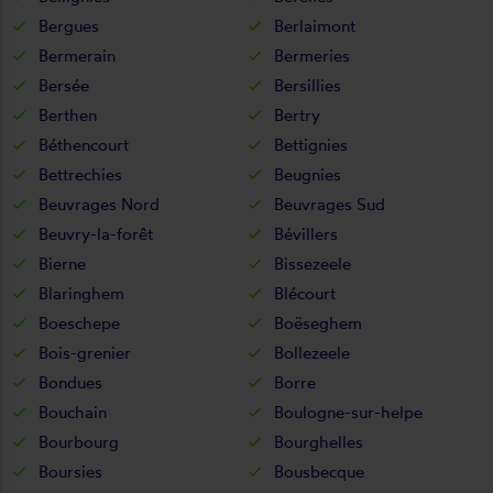
Bergues
Berlaimont
Bermerain
Bermeries
Bersée
Bersillies
Berthen
Bertry
Béthencourt
Bettignies
Bettrechies
Beugnies
Beuvrages Nord
Beuvrages Sud
Beuvry-la-forêt
Bévillers
Bierne
Bissezeele
Blaringhem
Blécourt
Boeschepe
Boëseghem
Bois-grenier
Bollezeele
Bondues
Borre
Bouchain
Boulogne-sur-helpe
Bourbourg
Bourghelles
Boursies
Bousbecque