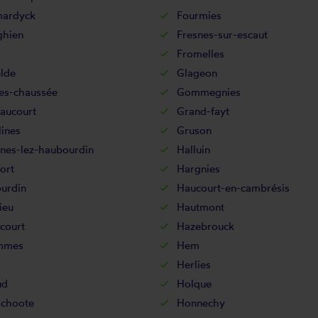
mardyck
Fourmies
ghien
Fresnes-sur-escaut
Fromelles
lde
Glageon
es-chaussée
Gommegnies
aucourt
Grand-fayt
ines
Gruson
nnes-lez-haubourdin
Halluin
ort
Hargnies
urdin
Haucourt-en-cambrésis
ieu
Hautmont
court
Hazebrouck
mmes
Hem
Herlies
ud
Holque
choote
Honnechy