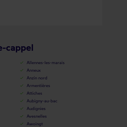
e-cappel
Allennes-les-marais
Anneux
Anzin nord
Armentières
Attiches
Aubigny-au-bac
Audignies
Avesnelles
Awoingt