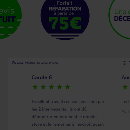
Du plus récent au plus ancien
help_outline
Carole G.
Ann
star_rate
star_rate
star_rate
star_rate
star_rate
star_rate
Excellent travail réalisé avec soin par
Tech
les 2 intervenants. Ils ont dû
Avi
démontrer entièrement le double
store et le remonter à l'endroit avant