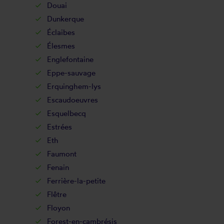
Douai
Dunkerque
Éclaibes
Élesmes
Englefontaine
Eppe-sauvage
Erquinghem-lys
Escaudoeuvres
Esquelbecq
Estrées
Eth
Faumont
Fenain
Ferrière-la-petite
Flêtre
Floyon
Forest-en-cambrésis