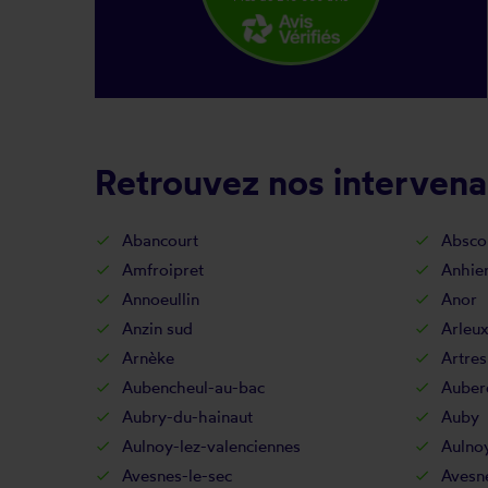
Retrouvez nos intervena
Abancourt
Absco
Amfroipret
Anhie
Annoeullin
Anor
Anzin sud
Arleu
Arnèke
Artres
Aubencheul-au-bac
Auber
Aubry-du-hainaut
Auby
Aulnoy-lez-valenciennes
Aulno
Avesnes-le-sec
Avesne