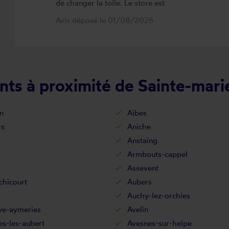
de changer la toile. Le store est
maintenant comme neuf, parfaitement
Avis déposé le 01/08/2026
positionné et fonctionnel. Je
recommande vivement cette
entreprise.
nts à proximité de Sainte-mari
n
Aibes
rs
Aniche
Anstaing
x
Armbouts-cappel
Assevent
chicourt
Aubers
Auchy-lez-orchies
ye-aymeries
Avelin
s-les-aubert
Avesnes-sur-helpe