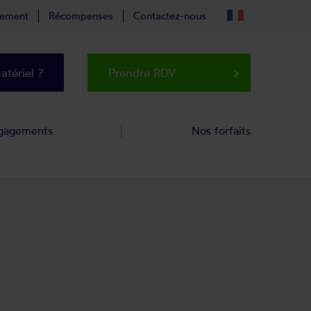
tement
Récompenses
Contactez-nous
tériel ?
Prendre RDV
keyboard_arrow_right
gagements
Nos forfaits