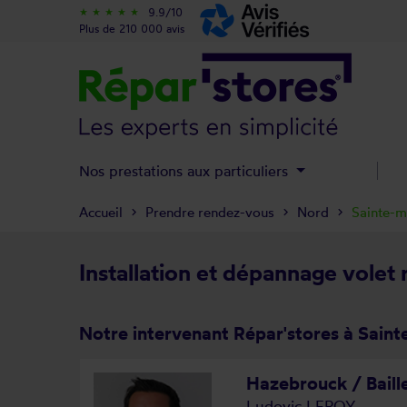
9.9/10
star_rate
star_rate
star_rate
star_rate
star_rate
Plus de 210 000 avis
Nos prestations aux particuliers
Accueil
Prendre rendez-vous
Nord
Sainte-m
Installation et dépannage volet 
Notre intervenant Répar'stores à Saint
Hazebrouck / Baill
Ludovic LEROY