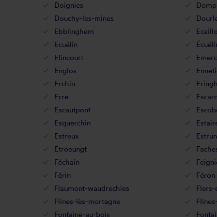
Doignies
Dompi
Douchy-les-mines
Dourl
Ebblinghem
Ecaill
Ecuélin
Écuéli
Elincourt
Emerc
Englos
Ennet
Erchin
Ering
Erre
Escar
Escautpont
Escob
Esquerchin
Estair
Estreux
Estrun
Etroeungt
Fache
Féchain
Feigni
Férin
Féron
Flaumont-waudrechies
Flers-
Flines-lès-mortagne
Flines
Fontaine-au-bois
Fontai