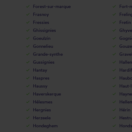
Forest-sur-marque
Fort-
Frasnoy
Frelin
Fressies
Fretin
Ghissignies
Ghyve
Goeulzin
Gogni
Gonnelieu
Gouze
Grande-synthe
Gravel
Gussignies
Halle
Hantay
Hardif
Haspres
Haubo
Haussy
Haut-l
Haverskerque
Hayne
Hélesmes
Helle
Hergnies
Hérin
Herzeele
Hestr
Hondeghem
Honds