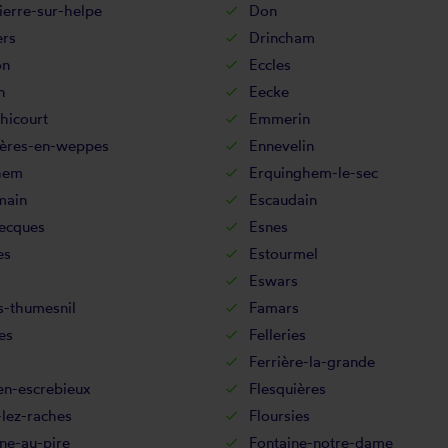
erre-sur-helpe
Don
ers
Drincham
on
Eccles
n
Eecke
hicourt
Emmerin
ières-en-weppes
Ennevelin
hem
Erquinghem-le-sec
main
Escaudain
ecques
Esnes
es
Estourmel
Eswars
s-thumesnil
Famars
es
Felleries
Ferrière-la-grande
en-escrebieux
Flesquières
-lez-raches
Floursies
ne-au-pire
Fontaine-notre-dame