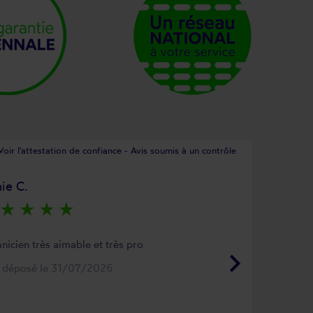
Voir l'attestation de confiance - Avis soumis à un contrôle
ie C.
star_rate
star_rate
star_rate
star_rate
nicien très aimable et très pro
keyboard_arrow_right
s déposé le 31/07/2026