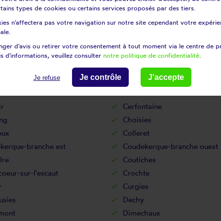
certains types de cookies ou certains services proposés par des tiers.
sur-l'escaut
Bruille-lez-marchiennes
ies n'affectera pas votre navigation sur notre site cependant votre expérien
Bugnicourt
ale.
re
Cagnoncles
ger d'avis ou retirer votre consentement à tout moment via le centre de p
in-en-pévèle
Cantaing-sur-escaut
s d'informations, veuillez consulter
notre politique de confidentialité
.
ghem
Cappelle-brouck
Je contrôle
J'accepte
Je refuse
res
Carnin
on-sur-sambre
Cattenières
ir
Cerfontaine
ng
Choisies
eux
Colleret
kerque-branche est
Coudekerque-branche ouest
lre
Coutiches
oeur-sur-l'escaut
Crochte
y
Curgies
sies
Dechy
mont
Dimechaux