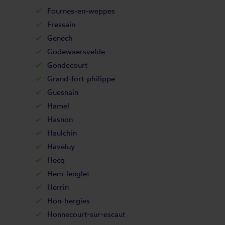
Fournes-en-weppes
Fressain
Genech
Godewaersvelde
Gondecourt
Grand-fort-philippe
Guesnain
Hamel
Hasnon
Haulchin
Haveluy
Hecq
Hem-lenglet
Herrin
Hon-hergies
Honnecourt-sur-escaut