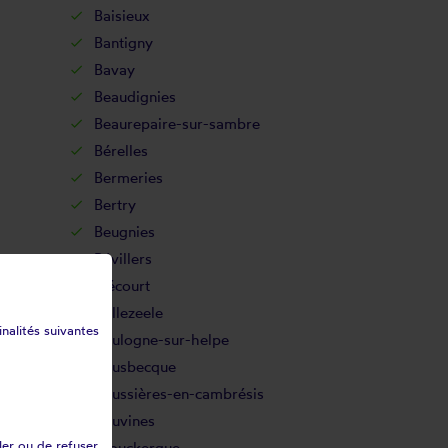
Baisieux
Bantigny
Bavay
Beaudignies
Beaurepaire-sur-sambre
Bérelles
Bermeries
Bertry
Beugnies
Bévillers
Blécourt
Bollezeele
inalités suivantes
Boulogne-sur-helpe
Bousbecque
Boussières-en-cambrésis
Bouvines
ler ou de refuser
Brouckerque