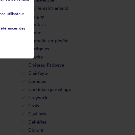
Bruille-saint-amand
ce utilisateur
Busigny
Cambrai
références des
Cantin
Cappelle-en-pévèle
Cartignies
Caudry
Château-l'abbaye
Clairfayts
Comines
Coudekerque-village
Craywick
Croix
Cuvillers
Dehéries
Dimont