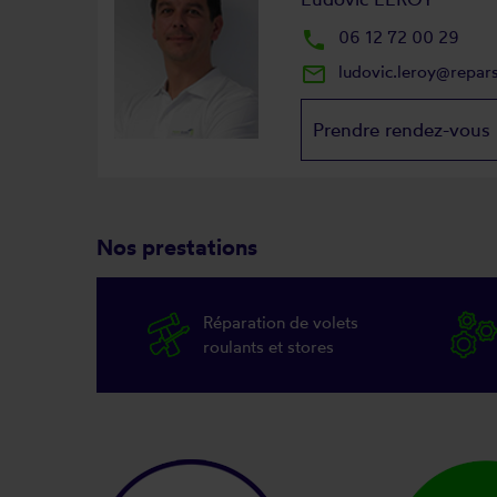
local_phone
06 12 72 00 29
mail_outline
ludovic.leroy@repar
Prendre rendez-vous
Nos prestations
Réparation de volets
roulants et stores