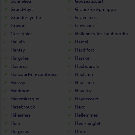
Gonnelieu
Gouzeaucourt
Grand-fayt
Grand-fort-philippe
Grande-synthe
Gravelines
Gruson
Guesnain
Gussignies
Hallennes-lez-haubourdin
Halluin
Hamel
Hantay
Hardifort
Hargnies
Hasnon
Haspres
Haubourdin
Haucourt-en-cambrésis
Haulchin
Haussy
Haut-lieu
Hautmont
Haveluy
Haverskerque
Haynecourt
Hazebrouck
Hecq
Hélesmes
Hellemmes
Hem
Hem-lenglet
Hergnies
Hérin