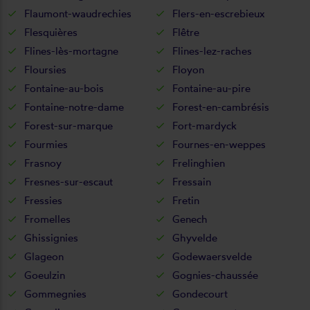
Flaumont-waudrechies
Flers-en-escrebieux
Flesquières
Flêtre
Flines-lès-mortagne
Flines-lez-raches
Floursies
Floyon
Fontaine-au-bois
Fontaine-au-pire
Fontaine-notre-dame
Forest-en-cambrésis
Forest-sur-marque
Fort-mardyck
Fourmies
Fournes-en-weppes
Frasnoy
Frelinghien
Fresnes-sur-escaut
Fressain
Fressies
Fretin
Fromelles
Genech
Ghissignies
Ghyvelde
Glageon
Godewaersvelde
Goeulzin
Gognies-chaussée
Gommegnies
Gondecourt