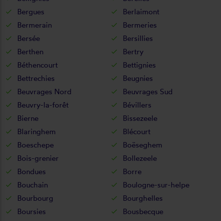
Bergues
Berlaimont
Bermerain
Bermeries
Bersée
Bersillies
Berthen
Bertry
Béthencourt
Bettignies
Bettrechies
Beugnies
Beuvrages Nord
Beuvrages Sud
Beuvry-la-forêt
Bévillers
Bierne
Bissezeele
Blaringhem
Blécourt
Boeschepe
Boëseghem
Bois-grenier
Bollezeele
Bondues
Borre
Bouchain
Boulogne-sur-helpe
Bourbourg
Bourghelles
Boursies
Bousbecque