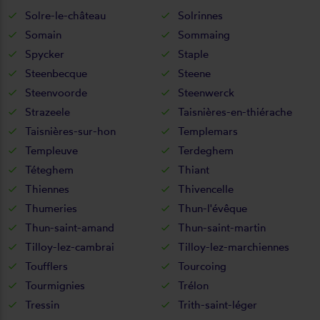
Solre-le-château
Solrinnes
Somain
Sommaing
Spycker
Staple
Steenbecque
Steene
Steenvoorde
Steenwerck
Strazeele
Taisnières-en-thiérache
Taisnières-sur-hon
Templemars
Templeuve
Terdeghem
Téteghem
Thiant
Thiennes
Thivencelle
Thumeries
Thun-l'évêque
Thun-saint-amand
Thun-saint-martin
Tilloy-lez-cambrai
Tilloy-lez-marchiennes
Toufflers
Tourcoing
Tourmignies
Trélon
Tressin
Trith-saint-léger