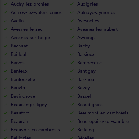
Auchy-lez-orchies
Audignies
Aulnoy-lez-valenciennes
Aulnoye-aymeries
Avelin
Avesnelles
Avesnes-le-sec
Avesnes-les-aubert
Avesnes-sur-helpe
Awoingt
Bachant
Bachy
Bailleul
Baisieux
Baives
Bambecque
Banteux
Bantigny
Bantouzelle
Bas-lieu
Bauvin
Bavay
Bavinchove
Bazuel
Beaucamps-ligny
Beaudignies
Beaufort
Beaumont-en-cambrésis
Beaurain
Beaurepaire-sur-sambre
Beauvois-en-cambrésis
Bellaing
Bellignies
Bérelles