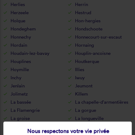
Herlies
Herrin
Herzeele
Hestrud
Holque
Hon-hergies
Hondeghem
Hondschoote
Honnechy
Honnecourt-sur-escaut
Hordain
Hornaing
Houdain-lez-bavay
Houplin-ancoisne
Houplines
Houtkerque
Hoymille
Illies
Inchy
Iwuy
Jenlain
Jeumont
Jolimetz
Killem
La bassée
La chapelle-d'armentières
La Flamengrie
La gorgue
La groise
La longueville
La madeleine
La neuville
Nous respectons votre vie privée
La sentinelle
Lallaing