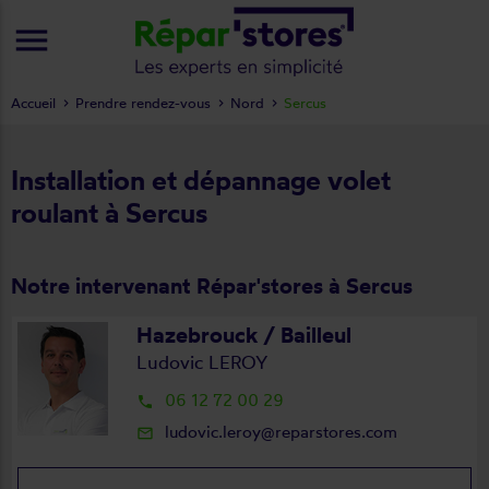
menu
Accueil
Prendre rendez-vous
Nord
Sercus
Installation et dépannage volet
roulant à Sercus
Notre intervenant Répar'stores à Sercus
Hazebrouck / Bailleul
Ludovic LEROY
06 12 72 00 29
local_phone
ludovic.leroy@reparstores.com
mail_outline