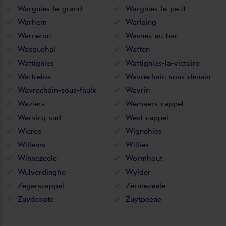
Wargnies-le-grand
Wargnies-le-petit
Warhem
Warlaing
Warneton
Wasnes-au-bac
Wasquehal
Watten
Wattignies
Wattignies-la-victoire
Wattrelos
Wavrechain-sous-denain
Wavrechain-sous-faulx
Wavrin
Waziers
Wemaers-cappel
Wervicq-sud
West-cappel
Wicres
Wignehies
Willems
Willies
Winnezeele
Wormhout
Wulverdinghe
Wylder
Zegerscappel
Zermezeele
Zuydcoote
Zuytpeene