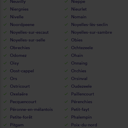
Neuvilly
Nieppe
Niergnies
Nieurlet
Nivelle
Nomain
Noordpeene
Noyelles-lès-seclin
Noyelles-sur-escaut
Noyelles-sur-sambre
Noyelles-sur-selle
Obies
Obrechies
Ochtezeele
Odomez
Ohain
Oisy
Onnaing
Oost-cappel
Orchies
Ors
Orsinval
Ostricourt
Oudezeele
Oxelaëre
Paillencourt
Pecquencourt
Pérenchies
Péronne-en-mélantois
Petit-fayt
Petite-forêt
Phalempin
Pitgam
Poix-du-nord