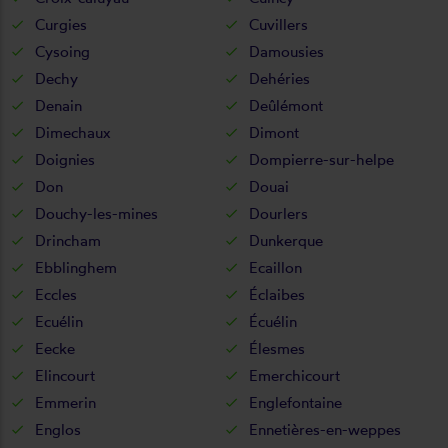
Curgies
Cuvillers
Cysoing
Damousies
Dechy
Dehéries
Denain
Deûlémont
Dimechaux
Dimont
Doignies
Dompierre-sur-helpe
Don
Douai
Douchy-les-mines
Dourlers
Drincham
Dunkerque
Ebblinghem
Ecaillon
Eccles
Éclaibes
Ecuélin
Écuélin
Eecke
Élesmes
Elincourt
Emerchicourt
Emmerin
Englefontaine
Englos
Ennetières-en-weppes