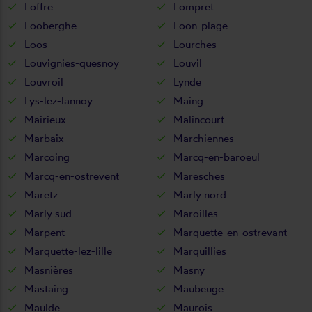
Loffre
Lompret
Looberghe
Loon-plage
Loos
Lourches
Louvignies-quesnoy
Louvil
Louvroil
Lynde
Lys-lez-lannoy
Maing
Mairieux
Malincourt
Marbaix
Marchiennes
Marcoing
Marcq-en-baroeul
Marcq-en-ostrevent
Maresches
Maretz
Marly nord
Marly sud
Maroilles
Marpent
Marquette-en-ostrevant
Marquette-lez-lille
Marquillies
Masnières
Masny
Mastaing
Maubeuge
Maulde
Maurois