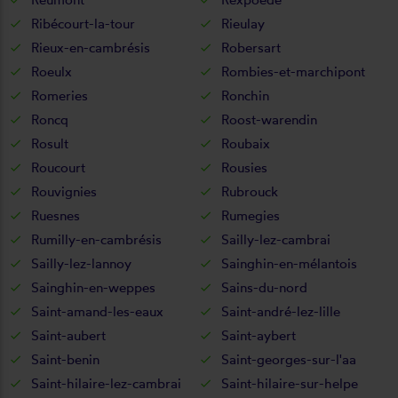
Ribécourt-la-tour
Rieulay
Rieux-en-cambrésis
Robersart
Roeulx
Rombies-et-marchipont
Romeries
Ronchin
Roncq
Roost-warendin
Rosult
Roubaix
Roucourt
Rousies
Rouvignies
Rubrouck
Ruesnes
Rumegies
Rumilly-en-cambrésis
Sailly-lez-cambrai
Sailly-lez-lannoy
Sainghin-en-mélantois
Sainghin-en-weppes
Sains-du-nord
Saint-amand-les-eaux
Saint-andré-lez-lille
Saint-aubert
Saint-aybert
Saint-benin
Saint-georges-sur-l'aa
Saint-hilaire-lez-cambrai
Saint-hilaire-sur-helpe