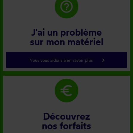
help_outline
J'ai un problème
sur mon matériel
keyboard_arrow_right
Nous vous aidons à en savoir plus
euro
Découvrez
nos forfaits