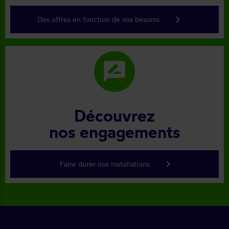
keyboard_arrow_right
Des offres en fonction de vos besoins
rate_review
Découvrez
nos engagements
keyboard_arrow_right
Faire durer nos installations