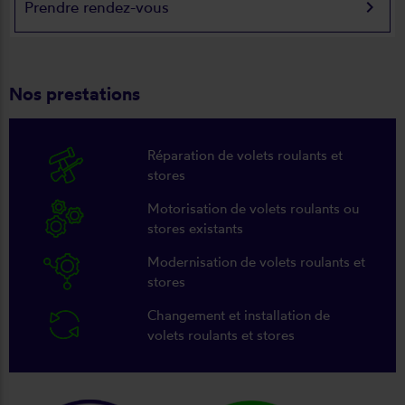
keyboard_arrow_right
Prendre rendez-vous
Nos prestations
Réparation de volets roulants et
stores
Motorisation de volets roulants ou
stores existants
Modernisation de volets roulants et
stores
Changement et installation de
volets roulants et stores