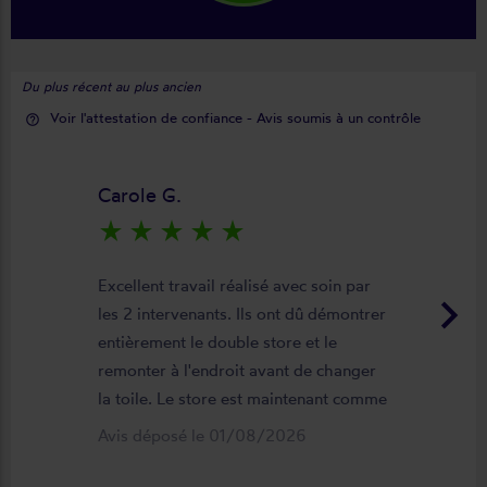
Du plus récent au plus ancien
Voir l'attestation de confiance - Avis soumis à un contrôle
help_outline
Carole G.
star_rate
star_rate
star_rate
star_rate
star_rate
Excellent travail réalisé avec soin par
keyboard_arrow_right
les 2 intervenants. Ils ont dû démontrer
entièrement le double store et le
remonter à l'endroit avant de changer
la toile. Le store est maintenant comme
neuf, parfaitement positionné et
Avis déposé le 01/08/2026
fonctionnel. Je recommande vivement
cette entreprise.