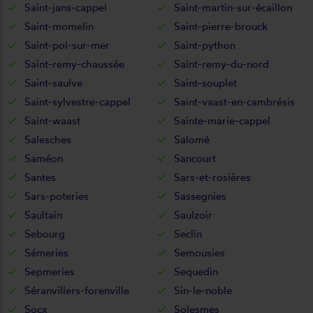
Saint-jans-cappel
Saint-martin-sur-écaillon
Saint-momelin
Saint-pierre-brouck
Saint-pol-sur-mer
Saint-python
Saint-remy-chaussée
Saint-remy-du-nord
Saint-saulve
Saint-souplet
Saint-sylvestre-cappel
Saint-vaast-en-cambrésis
Saint-waast
Sainte-marie-cappel
Salesches
Salomé
Saméon
Sancourt
Santes
Sars-et-rosières
Sars-poteries
Sassegnies
Saultain
Saulzoir
Sebourg
Seclin
Sémeries
Semousies
Sepmeries
Sequedin
Séranvillers-forenville
Sin-le-noble
Socx
Solesmes