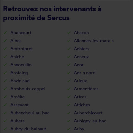
Retrouvez nos intervenants à
proximité de Sercus
Abancourt
Abscon
Aibes
Allennes-les-marais
Amfroipret
Anhiers
Aniche
Anneux
Annoeullin
Anor
Anstaing
Anzin nord
Anzin sud
Arleux
Armbouts-cappel
Armentières
Arnèke
Artres
Assevent
Attiches
Aubencheul-au-bac
Auberchicourt
Aubers
Aubigny-au-bac
Aubry-du-hainaut
Auby