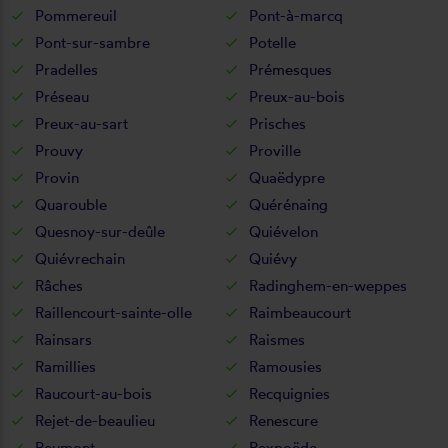
Pommereuil
Pont-à-marcq
Pont-sur-sambre
Potelle
Pradelles
Prémesques
Préseau
Preux-au-bois
Preux-au-sart
Prisches
Prouvy
Proville
Provin
Quaëdypre
Quarouble
Quérénaing
Quesnoy-sur-deûle
Quiévelon
Quiévrechain
Quiévy
Râches
Radinghem-en-weppes
Raillencourt-sainte-olle
Raimbeaucourt
Rainsars
Raismes
Ramillies
Ramousies
Raucourt-au-bois
Recquignies
Rejet-de-beaulieu
Renescure
Reumont
Rexpoëde