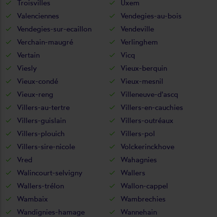
Troisvilles
Uxem
Valenciennes
Vendegies-au-bois
Vendegies-sur-ecaillon
Vendeville
Verchain-maugré
Verlinghem
Vertain
Vicq
Viesly
Vieux-berquin
Vieux-condé
Vieux-mesnil
Vieux-reng
Villeneuve-d'ascq
Villers-au-tertre
Villers-en-cauchies
Villers-guislain
Villers-outréaux
Villers-plouich
Villers-pol
Villers-sire-nicole
Volckerinckhove
Vred
Wahagnies
Walincourt-selvigny
Wallers
Wallers-trélon
Wallon-cappel
Wambaix
Wambrechies
Wandignies-hamage
Wannehain