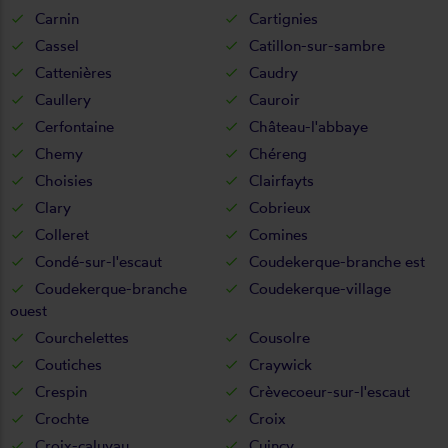
Carnin
Cartignies
Cassel
Catillon-sur-sambre
Cattenières
Caudry
Caullery
Cauroir
Cerfontaine
Château-l'abbaye
Chemy
Chéreng
Choisies
Clairfayts
Clary
Cobrieux
Colleret
Comines
Condé-sur-l'escaut
Coudekerque-branche est
Coudekerque-branche
Coudekerque-village
ouest
Courchelettes
Cousolre
Coutiches
Craywick
Crespin
Crèvecoeur-sur-l'escaut
Crochte
Croix
Croix-caluyau
Cuincy