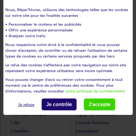
Lambersart
Lambres-lez-douai
Nous, Répar'Stores, utilisons des technologies telles que les cookies
sur notre site pour les finalités suivantes :
Landas
Landrecies
Lannoy
Larouillies
• Personnaliser le contenu et les publicités
• Offrir une expérience personnalisée
Lauwin-planque
Le cateau-cambrésis
• Analyser notre trafic.
Le doulieu
Le maisnil
Nous respectons votre droit à la confidentialité et vous pouvez
Le quesnoy
Lecelles
choisir d'accepter, de contrôler ou de refuser l'utilisation de certains
types de cookies ou certains services proposés par des tiers.
Lécluse
Lederzeele
Ledringhem
Leers
Le refus des cookies n'affectera pas votre navigation sur notre site
cependant votre expérience utilisateur sera moins optimale.
Leffrinckoucke
Les moëres
Vous pouvez changer d'avis ou retirer votre consentement à tout
Les rues-des-vignes
Lesdain
moment via le centre de préférences des cookies. Pour plus
Lesquin
Leval
d'informations, veuillez consulter
notre politique de confidentialité
.
Lewarde
Lez-fontaine
Je contrôle
J'accepte
Je refuse
Lezennes
Liessies
Lieu-saint-amand
Ligny-en-cambrésis
Lille
Limont-fontaine
Linselles
Locquignol