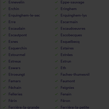
Ennevelin
Eppe-sauvage
Erchin
Eringhem
Erquinghem-le-sec
Erquinghem-lys
Erre
Escarmain
Escaudain
Escaudoeuvres
Escautpont
Escobecques
Esnes
Esquelbecq
Esquerchin
Estaires
Estourmel
Estrées
Estreux
Estrun
Eswars
Eth
Etroeungt
Faches-thumesnil
Famars
Faumont
Féchain
Feignies
Felleries
Fenain
Férin
Féron
Ferrière-la-grande
Ferrière-la-petite