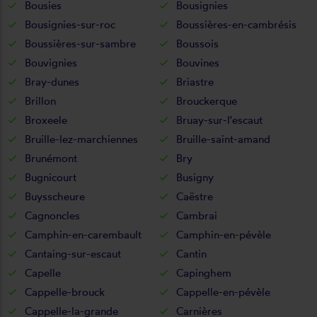
Bousies
Bousignies
Bousignies-sur-roc
Boussières-en-cambrésis
Boussières-sur-sambre
Boussois
Bouvignies
Bouvines
Bray-dunes
Briastre
Brillon
Brouckerque
Broxeele
Bruay-sur-l'escaut
Bruille-lez-marchiennes
Bruille-saint-amand
Brunémont
Bry
Bugnicourt
Busigny
Buysscheure
Caëstre
Cagnoncles
Cambrai
Camphin-en-carembault
Camphin-en-pévèle
Cantaing-sur-escaut
Cantin
Capelle
Capinghem
Cappelle-brouck
Cappelle-en-pévèle
Cappelle-la-grande
Carnières