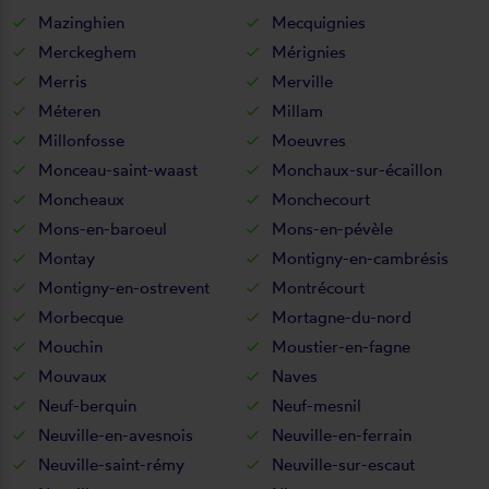
Mazinghien
Mecquignies
Merckeghem
Mérignies
Merris
Merville
Méteren
Millam
Millonfosse
Moeuvres
Monceau-saint-waast
Monchaux-sur-écaillon
Moncheaux
Monchecourt
Mons-en-baroeul
Mons-en-pévèle
Montay
Montigny-en-cambrésis
Montigny-en-ostrevent
Montrécourt
Morbecque
Mortagne-du-nord
Mouchin
Moustier-en-fagne
Mouvaux
Naves
Neuf-berquin
Neuf-mesnil
Neuville-en-avesnois
Neuville-en-ferrain
Neuville-saint-rémy
Neuville-sur-escaut