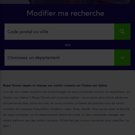
Modifier ma recherche
search
ou
Choisissez un département
Repar’Stores répare et change vos volets roulants sur Chalon-sur-Saône
L’un de vos volets roulants est endommagé, et vous souhaitez trouver un réparateur, sur
Chalon-sur-Saône ? Repar’Stores est la bonne option : nous avons plus d’une décennie
d’expérience dans cette activité, et nous sommes à même de prendre soin de volets
roulants de marques Franciaflex, Profalux, Lakal, Nice, Somfy. Vous aurez aussi la faculté
de nous contacter sur le département Saône-et-Loire, si vous souhaitez changer des
volets battants par des volets roulants. N’hésitez pas à nous contacter pour planifier un
RDV !