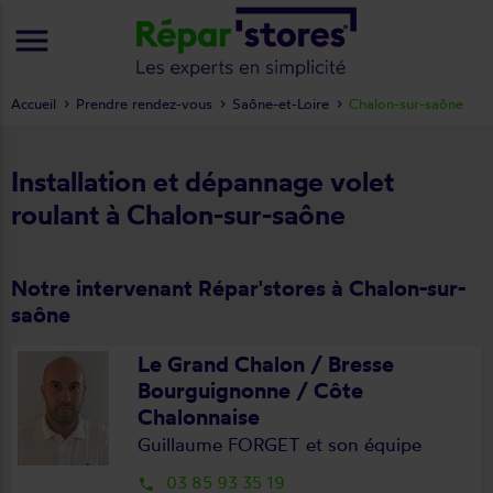
menu
Accueil
Prendre rendez-vous
Saône-et-Loire
Chalon-sur-saône
Installation et dépannage volet
roulant à Chalon-sur-saône
Notre intervenant Répar'stores à Chalon-sur-
saône
Le Grand Chalon / Bresse
Bourguignonne / Côte
Chalonnaise
Guillaume FORGET et son équipe
03 85 93 35 19
local_phone