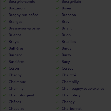
Bourg-le-comte
Bourgvilain
Bouzeron
Boyer
Bragny-sur-saône
Brandon
Branges
Bray
Bresse-sur-grosne
Briant
Brienne
Brion
Broye
Bruailles
Buffières
Burgy
Burnand
Burzy
Bussières
Buxy
Céron
Cersot
Chagny
Chaintré
Chalmoux
Chambilly
Chamilly
Champagny-sous-uxelles
Champforgeuil
Champlecy
Chânes
Changy
Chapaize
Charbonnat