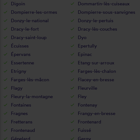
Digoin
Dommartin-lès-cuiseaux
Dompierre-les-ormes
Dompierre-sous-sanvignes
Donzy-le-national
Donzy-le-pertuis
Dracy-le-fort
Dracy-lès-couches
Dracy-saint-loup
Dyo
Écuisses
Epertully
Épervans
Epinac
Essertenne
Etang-sur-arroux
Etrigny
Farges-lès-chalon
Farges-lès-mâcon
Flacey-en-bresse
Flagy
Fleurville
Fleury-la-montagne
Fley
Fontaines
Fontenay
Fragnes
Frangy-en-bresse
Fretterans
Frontenard
Frontenaud
Fuissé
Génelard
Gergy