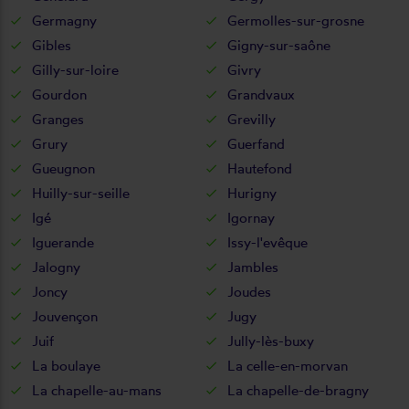
Germagny
Germolles-sur-grosne
Gibles
Gigny-sur-saône
Gilly-sur-loire
Givry
Gourdon
Grandvaux
Granges
Grevilly
Grury
Guerfand
Gueugnon
Hautefond
Huilly-sur-seille
Hurigny
Igé
Igornay
Iguerande
Issy-l'evêque
Jalogny
Jambles
Joncy
Joudes
Jouvençon
Jugy
Juif
Jully-lès-buxy
La boulaye
La celle-en-morvan
La chapelle-au-mans
La chapelle-de-bragny