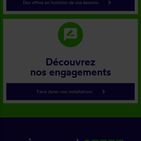
keyboard_arrow_right
Des offres en fonction de vos besoins
rate_review
Découvrez
nos engagements
keyboard_arrow_right
Faire durer nos installations