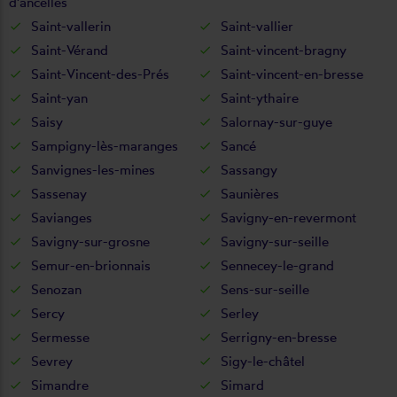
d'ancelles
Saint-vallerin
Saint-vallier
Saint-Vérand
Saint-vincent-bragny
Saint-Vincent-des-Prés
Saint-vincent-en-bresse
Saint-yan
Saint-ythaire
Saisy
Salornay-sur-guye
Sampigny-lès-maranges
Sancé
Sanvignes-les-mines
Sassangy
Sassenay
Saunières
Savianges
Savigny-en-revermont
Savigny-sur-grosne
Savigny-sur-seille
Semur-en-brionnais
Sennecey-le-grand
Senozan
Sens-sur-seille
Sercy
Serley
Sermesse
Serrigny-en-bresse
Sevrey
Sigy-le-châtel
Simandre
Simard