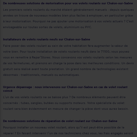
De nombreuses solutions de motorisation pour vos volets roulants sur Chalon-sur-Saône
Les premiers volets roulants du marché étaient généralement manuels : depuis quelques
années on trouve de nouveaux modèles bien plus faciles à employer, en particulier grâce
à leur motorisation. Pourquoi ne pas ajouter une motorisation à vos volets actuels ? C’est
envisageable sur toutes sortes de volets, aluminium ou PVC.
Installateurs de volets roulants neufs sur Chalon-sur-Saône
Faire poser des volets roulant au sein de votre habitation fera augmenter la valeur de
votre bien. Pour toute installation de volets roulants neufs dans le 71100, vous pouvez
vous en remettre à Repar’Stores. Nous concevons vos volets roulants selon les mesures
de vos fermetures, et prenons en charge la pose dans les meilleures conditions. Un devis
gratuit sera réalisé avant toute prestation. Un grand nombre de technologies existent
désormais : traditionnels, manuels ou automatiques.
Urgence dépannage : nous intervenons sur Chalon-sur-Saône en cas de volet roulant
coincé
L’un de vos volets roulants ne se baisse plus ? De nombreux éléments peuvent être
concernés : tubes, sangles, butées ou supports moteurs. Votre spécialiste du volet
roulant sera bien évidemment en mesure de changer la pièce dont vous aurez besoin.
De nombreuses solutions de réparation de volet roulant sur Chalon-sur-Saône
Pourquoi installer un nouveau volet roulant, alors qu’il est peut-être possible de le
réparer ? En faisant intervenir l’un de nos techniciens chez vous, les frais engagés seront