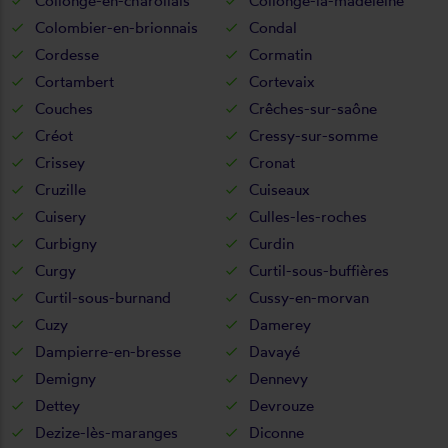
Collonge-en-charollais
Collonge-la-madeleine
Colombier-en-brionnais
Condal
Cordesse
Cormatin
Cortambert
Cortevaix
Couches
Crêches-sur-saône
Créot
Cressy-sur-somme
Crissey
Cronat
Cruzille
Cuiseaux
Cuisery
Culles-les-roches
Curbigny
Curdin
Curgy
Curtil-sous-buffières
Curtil-sous-burnand
Cussy-en-morvan
Cuzy
Damerey
Dampierre-en-bresse
Davayé
Demigny
Dennevy
Dettey
Devrouze
Dezize-lès-maranges
Diconne