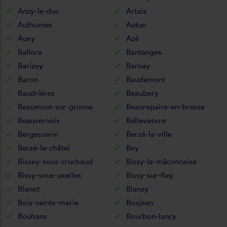
Anzy-le-duc
Artaix
Authumes
Autun
Auxy
Azé
Ballore
Bantanges
Barizey
Barnay
Baron
Baudemont
Baudrières
Beaubery
Beaumont-sur-grosne
Beaurepaire-en-bresse
Beauvernois
Bellevesvre
Bergesserin
Berzé-la-ville
Berzé-le-châtel
Bey
Bissey-sous-cruchaud
Bissy-la-mâconnaise
Bissy-sous-uxelles
Bissy-sur-fley
Blanot
Blanzy
Bois-sainte-marie
Bosjean
Bouhans
Bourbon-lancy