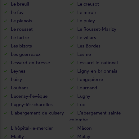
Le breuil
Le creusot
Le fay
Le miroir
Le planois
Le puley
Le rousset
Le Rousset-Marizy
Le tartre
Le villars
Les bizots
Les Bordes
Les guerreaux
Lesme
Lessard-en-bresse
Lessard-le-national
Leynes
Ligny-en-brionnais
Loisy
Longepierre
Louhans
Lournand
Lucenay-l'evêque
Lugny
Lugny-lès-charolles
Lux
L'abergement-de-cuisery
L'abergement-sainte-
colombe
L'hôpital-le-mercier
Mâcon
Mailly
Malay