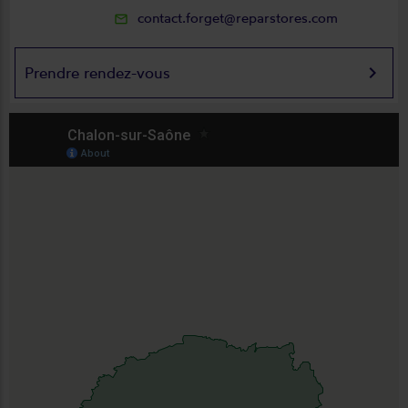
contact.forget@reparstores.com
mail_outline
keyboard_arrow_right
Prendre rendez-vous