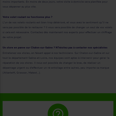
moins importants. En moins de deux jours, votre visite à domicile sera planifiée pour
vous dépanner au plus vite.
Votre volet roulant ne fonctionne plus ?
L’un de vos volets roulants est bien trop détérioré, et vous avez le sentiment qu’il ne
sera pas possible de le restaurer ? Il vous sera possible de changer un seul de vos volets
si cela est nécessaire. Contactez dès maintenant nos experts pour effectuer un chiffrage
de votre projet.
Un store en panne sur Chalon-sur-Saône ? N’hésitez pas à contacter nos spécialistes
Entretenez vos stores, en faisant appel à nos techniciens. Sur Chalon-sur-Saône et sur
tout le département Saône-et-Loire, nos équipes sont aptes à intervenir pour gérer la
réparation de vos stores. Il nous est possible de changer le bras, de réaliser un
dépannage urgent ou d'effectuer un ré-entoilage entre autres, peu importe sa marque
(AtlanteM, Griesser, Matest…).
help_outline