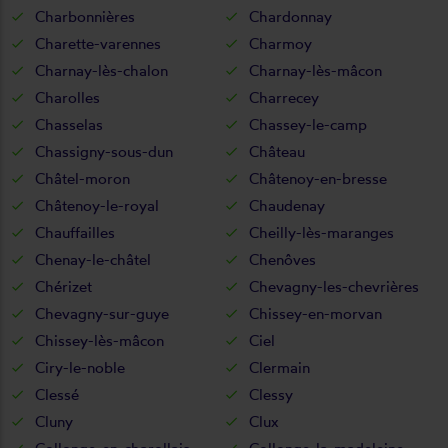
Charbonnières
Chardonnay
Charette-varennes
Charmoy
Charnay-lès-chalon
Charnay-lès-mâcon
Charolles
Charrecey
Chasselas
Chassey-le-camp
Chassigny-sous-dun
Château
Châtel-moron
Châtenoy-en-bresse
Châtenoy-le-royal
Chaudenay
Chauffailles
Cheilly-lès-maranges
Chenay-le-châtel
Chenôves
Chérizet
Chevagny-les-chevrières
Chevagny-sur-guye
Chissey-en-morvan
Chissey-lès-mâcon
Ciel
Ciry-le-noble
Clermain
Clessé
Clessy
Cluny
Clux