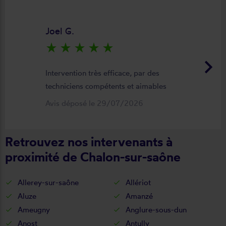
Joel G.
star_rate
star_rate
star_rate
star_rate
star_rate
keyboard_arrow_right
Intervention très efficace, par des
techniciens compétents et aimables
Avis déposé le 29/07/2026
Retrouvez nos intervenants à
proximité de Chalon-sur-saône
Allerey-sur-saône
Allériot
Aluze
Amanzé
Ameugny
Anglure-sous-dun
Anost
Antully