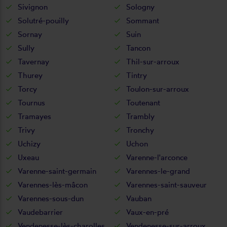
Sivignon
Sologny
Solutré-pouilly
Sommant
Sornay
Suin
Sully
Tancon
Tavernay
Thil-sur-arroux
Thurey
Tintry
Torcy
Toulon-sur-arroux
Tournus
Toutenant
Tramayes
Trambly
Trivy
Tronchy
Uchizy
Uchon
Uxeau
Varenne-l'arconce
Varenne-saint-germain
Varennes-le-grand
Varennes-lès-mâcon
Varennes-saint-sauveur
Varennes-sous-dun
Vauban
Vaudebarrier
Vaux-en-pré
Vendenesse-lès-charolles
Vendenesse-sur-arroux