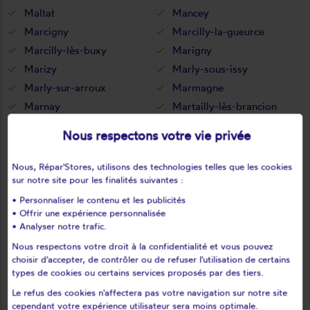
Maltat
Mancey
Marcigny
Marcilly-la-gueurce
Marcilly-lès-buxy
Marigny
Marizy
Marly-sous-issy
Marly-sur-arroux
Marmagne
Marnay
Martailly-lès-brancion
Martigny-le-comte
Mary
Nous respectons votre vie privée
Massilly
Matour
Mazille
Mellecey
Nous, Répar'Stores, utilisons des technologies telles que les cookies
sur notre site pour les finalités suivantes :
Ménetreuil
Mercurey
Mervans
Messey-sur-grosne
• Personnaliser le contenu et les publicités
• Offrir une expérience personnalisée
Mesvres
Milly-lamartine
• Analyser notre trafic.
Mont-lès-seurre
Mont-saint-vincent
Nous respectons votre droit à la confidentialité et vous pouvez
Montagny-lès-buxy
Montagny-près-louhans
choisir d'accepter, de contrôler ou de refuser l'utilisation de certains
types de cookies ou certains services proposés par des tiers.
Montagny-sur-grosne
Montbellet
Montceau-les-mines
Montceaux-l'etoile
Le refus des cookies n'affectera pas votre navigation sur notre site
cependant votre expérience utilisateur sera moins optimale.