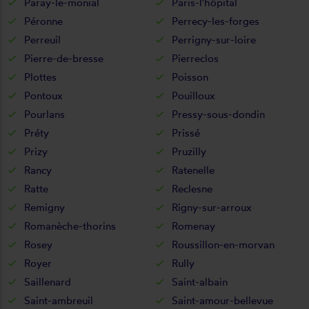
Paray-le-monial
Paris-l'hôpital
Péronne
Perrecy-les-forges
Perreuil
Perrigny-sur-loire
Pierre-de-bresse
Pierreclos
Plottes
Poisson
Pontoux
Pouilloux
Pourlans
Pressy-sous-dondin
Préty
Prissé
Prizy
Pruzilly
Rancy
Ratenelle
Ratte
Reclesne
Remigny
Rigny-sur-arroux
Romanèche-thorins
Romenay
Rosey
Roussillon-en-morvan
Royer
Rully
Saillenard
Saint-albain
Saint-ambreuil
Saint-amour-bellevue