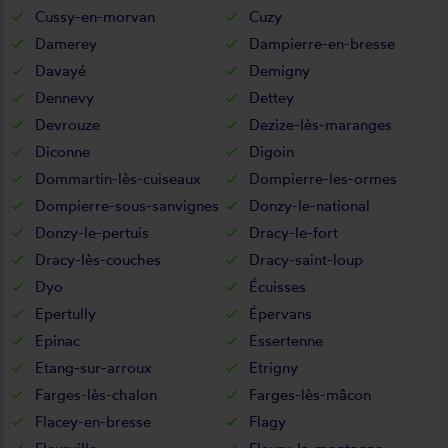
Cussy-en-morvan
Cuzy
Damerey
Dampierre-en-bresse
Davayé
Demigny
Dennevy
Dettey
Devrouze
Dezize-lès-maranges
Diconne
Digoin
Dommartin-lès-cuiseaux
Dompierre-les-ormes
Dompierre-sous-sanvignes
Donzy-le-national
Donzy-le-pertuis
Dracy-le-fort
Dracy-lès-couches
Dracy-saint-loup
Dyo
Écuisses
Epertully
Épervans
Epinac
Essertenne
Etang-sur-arroux
Etrigny
Farges-lès-chalon
Farges-lès-mâcon
Flacey-en-bresse
Flagy