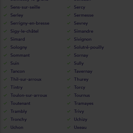
Sens-sur-seille
Sercy
Serley
Sermesse
Serrigny-en-bresse
Sevrey
Sigy-le-châtel
Simandre
Simard
Sivignon
Sologny
Solutré-pouilly
Sommant
Sornay
Suin
Sully
Tancon
Tavernay
Thil-sur-arroux
Thurey
Tintry
Torcy
Toulon-sur-arroux
Tournus
Toutenant
Tramayes
Trambly
Trivy
Tronchy
Uchizy
Uchon
Uxeau