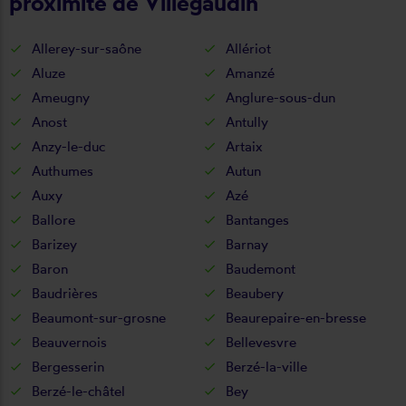
proximité de Villegaudin
Allerey-sur-saône
Allériot
Aluze
Amanzé
Ameugny
Anglure-sous-dun
Anost
Antully
Anzy-le-duc
Artaix
Authumes
Autun
Auxy
Azé
Ballore
Bantanges
Barizey
Barnay
Baron
Baudemont
Baudrières
Beaubery
Beaumont-sur-grosne
Beaurepaire-en-bresse
Beauvernois
Bellevesvre
Bergesserin
Berzé-la-ville
Berzé-le-châtel
Bey