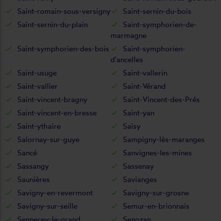
Saint-romain-sous-versigny
Saint-sernin-du-bois
Saint-sernin-du-plain
Saint-symphorien-de-
marmagne
Saint-symphorien-des-bois
Saint-symphorien-
d'ancelles
Saint-usuge
Saint-vallerin
Saint-vallier
Saint-Vérand
Saint-vincent-bragny
Saint-Vincent-des-Prés
Saint-vincent-en-bresse
Saint-yan
Saint-ythaire
Saisy
Salornay-sur-guye
Sampigny-lès-maranges
Sancé
Sanvignes-les-mines
Sassangy
Sassenay
Saunières
Savianges
Savigny-en-revermont
Savigny-sur-grosne
Savigny-sur-seille
Semur-en-brionnais
Sennecey-le-grand
Senozan