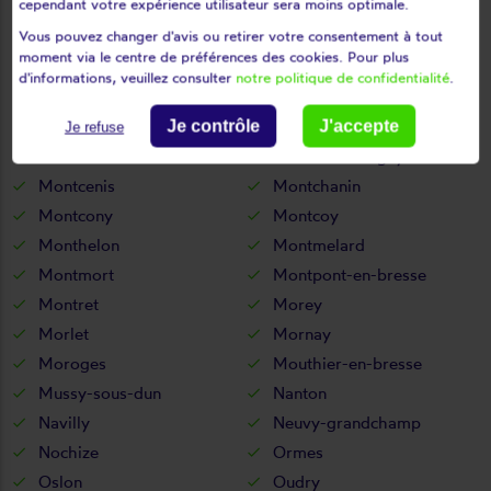
cependant votre expérience utilisateur sera moins optimale.
Messey-sur-grosne
Mesvres
Vous pouvez changer d'avis ou retirer votre consentement à tout
Milly-lamartine
Mont-lès-seurre
moment via le centre de préférences des cookies. Pour plus
Mont-saint-vincent
Montagny-lès-buxy
d'informations, veuillez consulter
notre politique de confidentialité
.
Montagny-près-louhans
Montagny-sur-grosne
Montbellet
Montceau-les-mines
Je contrôle
J'accepte
Je refuse
Montceaux-l'etoile
Montceaux-ragny
Montcenis
Montchanin
Montcony
Montcoy
Monthelon
Montmelard
Montmort
Montpont-en-bresse
Montret
Morey
Morlet
Mornay
Moroges
Mouthier-en-bresse
Mussy-sous-dun
Nanton
Navilly
Neuvy-grandchamp
Nochize
Ormes
Oslon
Oudry