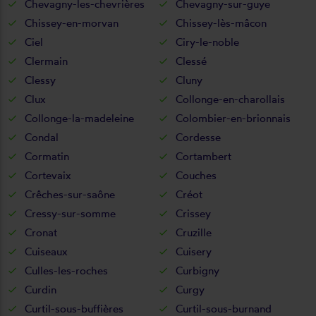
Chevagny-les-chevrières
Chevagny-sur-guye
Chissey-en-morvan
Chissey-lès-mâcon
Ciel
Ciry-le-noble
Clermain
Clessé
Clessy
Cluny
Clux
Collonge-en-charollais
Collonge-la-madeleine
Colombier-en-brionnais
Condal
Cordesse
Cormatin
Cortambert
Cortevaix
Couches
Crêches-sur-saône
Créot
Cressy-sur-somme
Crissey
Cronat
Cruzille
Cuiseaux
Cuisery
Culles-les-roches
Curbigny
Curdin
Curgy
Curtil-sous-buffières
Curtil-sous-burnand