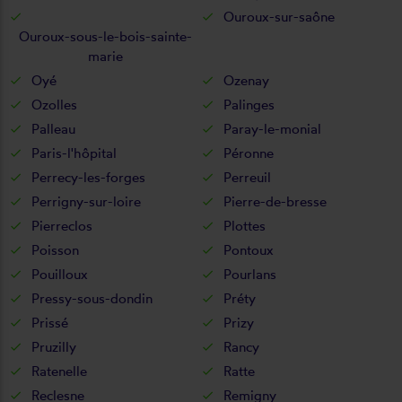
Ouroux-sur-saône
Ouroux-sous-le-bois-sainte-
marie
Oyé
Ozenay
Ozolles
Palinges
Palleau
Paray-le-monial
Paris-l'hôpital
Péronne
Perrecy-les-forges
Perreuil
Perrigny-sur-loire
Pierre-de-bresse
Pierreclos
Plottes
Poisson
Pontoux
Pouilloux
Pourlans
Pressy-sous-dondin
Préty
Prissé
Prizy
Pruzilly
Rancy
Ratenelle
Ratte
Reclesne
Remigny