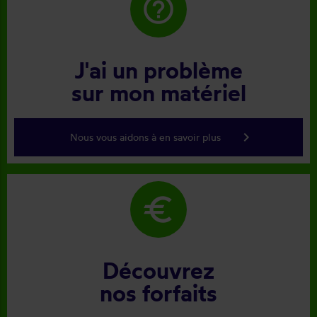
help_outline
J'ai un problème
sur mon matériel
keyboard_arrow_right
Nous vous aidons à en savoir plus
euro
Découvrez
nos forfaits