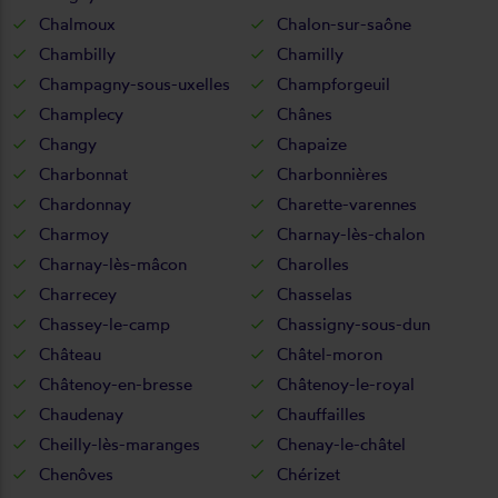
Chalmoux
Chalon-sur-saône
Chambilly
Chamilly
Champagny-sous-uxelles
Champforgeuil
Champlecy
Chânes
Changy
Chapaize
Charbonnat
Charbonnières
Chardonnay
Charette-varennes
Charmoy
Charnay-lès-chalon
Charnay-lès-mâcon
Charolles
Charrecey
Chasselas
Chassey-le-camp
Chassigny-sous-dun
Château
Châtel-moron
Châtenoy-en-bresse
Châtenoy-le-royal
Chaudenay
Chauffailles
Cheilly-lès-maranges
Chenay-le-châtel
Chenôves
Chérizet