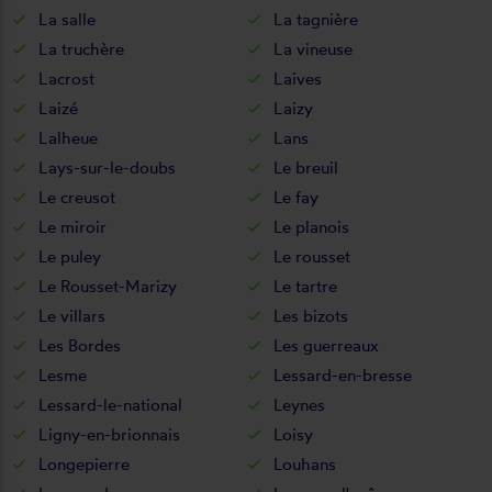
La salle
La tagnière
La truchère
La vineuse
Lacrost
Laives
Laizé
Laizy
Lalheue
Lans
Lays-sur-le-doubs
Le breuil
Le creusot
Le fay
Le miroir
Le planois
Le puley
Le rousset
Le Rousset-Marizy
Le tartre
Le villars
Les bizots
Les Bordes
Les guerreaux
Lesme
Lessard-en-bresse
Lessard-le-national
Leynes
Ligny-en-brionnais
Loisy
Longepierre
Louhans