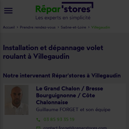
menu
Accueil
Prendre rendez-vous
Saône-et-Loire
Villegaudin
Installation et dépannage volet
roulant à Villegaudin
Notre intervenant Répar'stores à Villegaudin
Le Grand Chalon / Bresse
Bourguignonne / Côte
Chalonnaise
Guillaume FORGET et son équipe
03 85 93 35 19
local_phone
contact.forget@reparstores.com
mail_outline