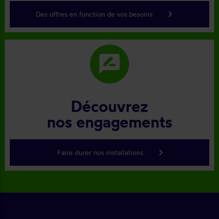
keyboard_arrow_right
Des offres en fonction de vos besoins
rate_review
Découvrez
nos engagements
keyboard_arrow_right
Faire durer nos installations