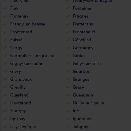
Fleurville
Fleury-la-montagne
Fley
Fontaines
Fontenay
Fragnes
Frangy-en-bresse
Fretterans
Frontenard
Frontenaud
Fuissé
Génelard
Gergy
Germagny
Germolles-sur-grosne
Gibles
Gigny-sur-saône
Gilly-sur-loire
Givry
Gourdon
Grandvaux
Granges
Grevilly
Grury
Guerfand
Gueugnon
Hautefond
Huilly-sur-seille
Hurigny
Igé
Igornay
Iguerande
Issy-l'evêque
Jalogny