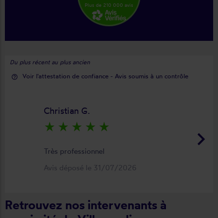
Plus de 210 000 avis
Du plus récent au plus ancien
Voir l'attestation de confiance - Avis soumis à un contrôle
help_outline
Christian G.
star_rate
star_rate
star_rate
star_rate
star_rate
keyboard_arrow_right
Très professionnel
Avis déposé le 31/07/2026
Retrouvez nos intervenants à