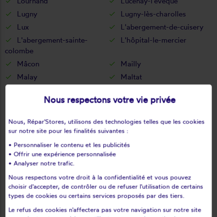
Lournand
Lucenay-l'evêque
Lugny
Lugny-lès-charolles
Lux
L'abergement-de-cuisery
L'abergement-sainte-
L'hôpital-le-mercier
colombe
Mâcon
Mailly
Malay
Maltat
Mancey
Marcigny
Nous respectons votre vie privée
Marcilly-la-gueurce
Marcilly-lès-buxy
Marigny
Marizy
Nous, Répar'Stores, utilisons des technologies telles que les cookies
Marly-sous-issy
Marly-sur-arroux
sur notre site pour les finalités suivantes :
Marmagne
Marnay
• Personnaliser le contenu et les publicités
• Offrir une expérience personnalisée
Martailly-lès-brancion
Martigny-le-comte
• Analyser notre trafic.
Mary
Massilly
Nous respectons votre droit à la confidentialité et vous pouvez
Matour
Mazille
choisir d'accepter, de contrôler ou de refuser l'utilisation de certains
Mellecey
Ménetreuil
types de cookies ou certains services proposés par des tiers.
Mercurey
Mervans
Le refus des cookies n'affectera pas votre navigation sur notre site