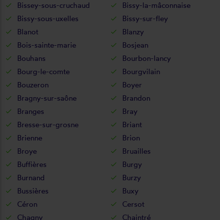
Bissey-sous-cruchaud
Bissy-la-mâconnaise
Bissy-sous-uxelles
Bissy-sur-fley
Blanot
Blanzy
Bois-sainte-marie
Bosjean
Bouhans
Bourbon-lancy
Bourg-le-comte
Bourgvilain
Bouzeron
Boyer
Bragny-sur-saône
Brandon
Branges
Bray
Bresse-sur-grosne
Briant
Brienne
Brion
Broye
Bruailles
Buffières
Burgy
Burnand
Burzy
Bussières
Buxy
Céron
Cersot
Chagny
Chaintré