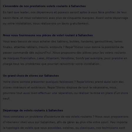
L’ensemble de nos prestations volets roulants à Sallanches
En tant que leader, nos dépanneurs et poseurs seront aptes à vous faire profiter de leur
savoir-faire, et nous collaborons avec plus de cinquante marques. Avant votre dépannage
ou votre installation, nous réaliserons un devis gratuitement.
Nous vous fournissons vos pièces de volet roulant à Sallanches
Vous avez besoin de vous acheter des tabliers, butées, tandems, genouillères, lames
finales, attaches tabliers, treuils, embouts ? Repar’Stores vous donne la possibilité de
passer commande dès aujourd’hui. Nous proposons des pièces pour les volets roulants
de marques Franciaflex, Lakal, Atlantem, Vendôme, Somfy par exemple, pour prendre en
charge tous les problèmes que pourrait rencontrer votre installation.
Un grand choix de stores sur Sallanches
Votre store semble présenter quelques faiblesses ? Repar’stores prend aussi soin des
stores intérieurs et extérieurs. Repar’Stores dispose de tout le nécessaire, nous
pourrons tout aussi bien effectuer une réparation, ou réaliser la mise en place d’un store
neuf.
Dépannage de volets roulants à Sallanches
Vous constatez un problème d’ouverture de vos volets roulants ? Nous vous proposerons
d’intervenir chez vous sur Sallanches, afin de gérer au plus vite votre souci. Peu importe
la typologie de volets que vous possédez, solaires, ou classiques, nos techniciens sont