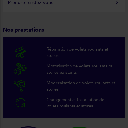
keyboard_arrow_right
Prendre rendez-vous
Nos prestations
Réparation de volets roulants et
stores
Motorisation de volets roulants ou
stores existants
Modernisation de volets roulants et
stores
Changement et installation de
volets roulants et stores