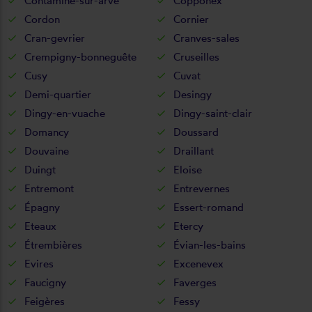
Contamine-sur-arve
Copponex
Cordon
Cornier
Cran-gevrier
Cranves-sales
Crempigny-bonneguête
Cruseilles
Cusy
Cuvat
Demi-quartier
Desingy
Dingy-en-vuache
Dingy-saint-clair
Domancy
Doussard
Douvaine
Draillant
Duingt
Eloise
Entremont
Entrevernes
Épagny
Essert-romand
Eteaux
Etercy
Étrembières
Évian-les-bains
Evires
Excenevex
Faucigny
Faverges
Feigères
Fessy