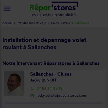
menu
Accueil
Prendre rendez-vous
Haute-Savoie
Sallanches
Installation et dépannage volet
roulant à Sallanches
Notre intervenant Répar'stores à Sallanches
Sallanches - Cluses
Jacky BENOIT
07 83 34 49 19
local_phone
jacky.benoit@reparstores.com
mail_outline