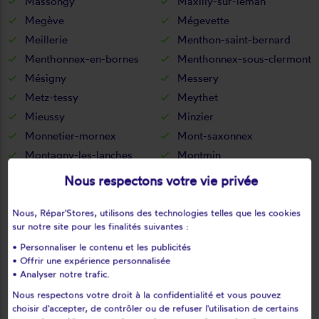
Massongy
Maxilly-sur-léman
Megève
Mégevette
Meillerie
Menthon-saint-bernard
Menthonnex-en-bornes
Menthonnex-sous-clermont
Mésigny
Messery
Metz-tessy
Meythet
Mieussy
Minzier
Monnetier-mornex
Mont-saxonnex
Montagny-les-lanches
Montmin
Montriond
Morillon
Nous respectons votre vie privée
Morzine
Moye
Mûres
Musièges
Nous, Répar'Stores, utilisons des technologies telles que les cookies
sur notre site pour les finalités suivantes :
Nancy-sur-cluses
Nangy
• Personnaliser le contenu et les publicités
Nâves-parmelan
Nernier
• Offrir une expérience personnalisée
Neuvecelle
Neydens
• Analyser notre trafic.
Nonglard
Novel
Nous respectons votre droit à la confidentialité et vous pouvez
Onnion
Orcier
choisir d'accepter, de contrôler ou de refuser l'utilisation de certains