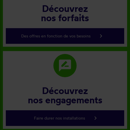
Découvrez
nos forfaits
keyboard_arrow_right
Des offres en fonction de vos besoins
rate_review
Découvrez
nos engagements
keyboard_arrow_right
Faire durer nos installations