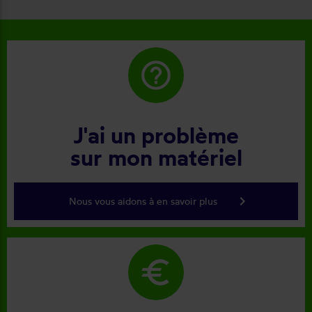
help_outline
J'ai un problème
sur mon matériel
keyboard_arrow_right
Nous vous aidons à en savoir plus
euro