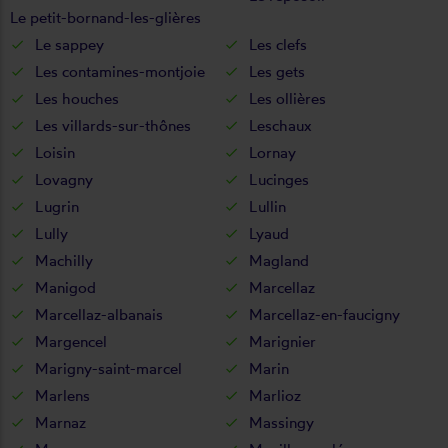
Le petit-bornand-les-glières
Le sappey
Les clefs
Les contamines-montjoie
Les gets
Les houches
Les ollières
Les villards-sur-thônes
Leschaux
Loisin
Lornay
Lovagny
Lucinges
Lugrin
Lullin
Lully
Lyaud
Machilly
Magland
Manigod
Marcellaz
Marcellaz-albanais
Marcellaz-en-faucigny
Margencel
Marignier
Marigny-saint-marcel
Marin
Marlens
Marlioz
Marnaz
Massingy