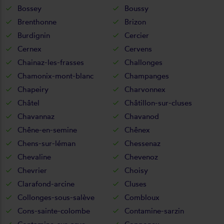
Bossey
Boussy
Brenthonne
Brizon
Burdignin
Cercier
Cernex
Cervens
Chainaz-les-frasses
Challonges
Chamonix-mont-blanc
Champanges
Chapeiry
Charvonnex
Châtel
Châtillon-sur-cluses
Chavannaz
Chavanod
Chêne-en-semine
Chênex
Chens-sur-léman
Chessenaz
Chevaline
Chevenoz
Chevrier
Choisy
Clarafond-arcine
Cluses
Collonges-sous-salève
Combloux
Cons-sainte-colombe
Contamine-sarzin