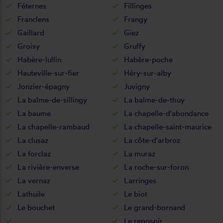
Féternes
Fillinges
Franclens
Frangy
Gaillard
Giez
Groisy
Gruffy
Habère-lullin
Habère-poche
Hauteville-sur-fier
Héry-sur-alby
Jonzier-épagny
Juvigny
La balme-de-sillingy
La balme-de-thuy
La baume
La chapelle-d'abondance
La chapelle-rambaud
La chapelle-saint-maurice
La clusaz
La côte-d'arbroz
La forclaz
La muraz
La rivière-enverse
La roche-sur-foron
La vernaz
Larringes
Lathuile
Le biot
Le bouchet
Le grand-bornand
Le reposoir