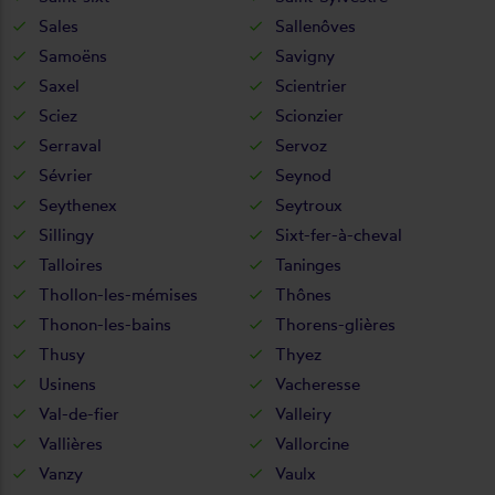
Sales
Sallenôves
Samoëns
Savigny
Saxel
Scientrier
Sciez
Scionzier
Serraval
Servoz
Sévrier
Seynod
Seythenex
Seytroux
Sillingy
Sixt-fer-à-cheval
Talloires
Taninges
Thollon-les-mémises
Thônes
Thonon-les-bains
Thorens-glières
Thusy
Thyez
Usinens
Vacheresse
Val-de-fier
Valleiry
Vallières
Vallorcine
Vanzy
Vaulx