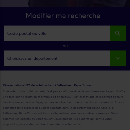
Modifier ma recherche
search
ou
Choisissez un département
Réseau national N°1 du volet roulant à Sallanches : Repar’Stores
Si le volet roulant plaît autant, c’est parce qu’il possède de nombreux avantages : il offre
une très bonne isolation thermique et phonique, il est esthétique et il permet de faire
des économies de chauffage, tout en représentant une protection votre maison. Si vous
souhaitez faire réparer des volets roulants dans le département Haute-Savoie, à
Sallanches, Repar’Stores est à votre disposition, avec ses nombreux services. Nous
sommes les experts du volet roulant, avec plus de 185 experts qui sont à votre
disposition, une vraie maîtrise du monde du volet roulant.