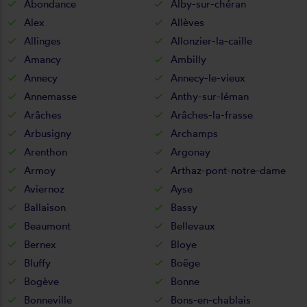
Abondance
Alby-sur-chéran
Alex
Allèves
Allinges
Allonzier-la-caille
Amancy
Ambilly
Annecy
Annecy-le-vieux
Annemasse
Anthy-sur-léman
Arâches
Arâches-la-frasse
Arbusigny
Archamps
Arenthon
Argonay
Armoy
Arthaz-pont-notre-dame
Aviernoz
Ayse
Ballaison
Bassy
Beaumont
Bellevaux
Bernex
Bloye
Bluffy
Boëge
Bogève
Bonne
Bonneville
Bons-en-chablais