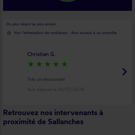
Du plus récent au plus ancien
Voir l'attestation de confiance - Avis soumis à un contrôle
help_outline
Christian G.
star_rate
star_rate
star_rate
star_rate
star_rate
keyboard_arrow_right
Très professionnel
Avis déposé le 31/07/2026
Retrouvez nos intervenants à
proximité de Sallanches