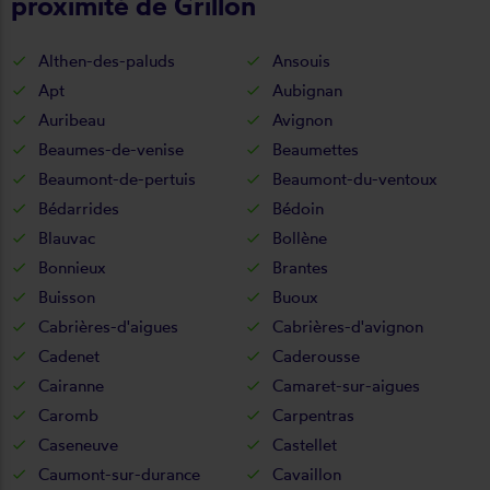
proximité de Grillon
Althen-des-paluds
Ansouis
Apt
Aubignan
Auribeau
Avignon
Beaumes-de-venise
Beaumettes
Beaumont-de-pertuis
Beaumont-du-ventoux
Bédarrides
Bédoin
Blauvac
Bollène
Bonnieux
Brantes
Buisson
Buoux
Cabrières-d'aigues
Cabrières-d'avignon
Cadenet
Caderousse
Cairanne
Camaret-sur-aigues
Caromb
Carpentras
Caseneuve
Castellet
Caumont-sur-durance
Cavaillon