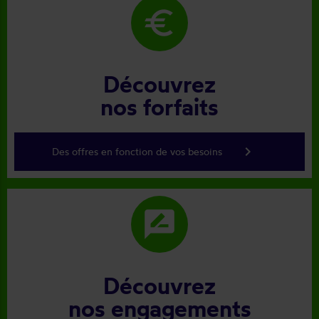
euro
Découvrez
nos forfaits
keyboard_arrow_right
Des offres en fonction de vos besoins
rate_review
Découvrez
nos engagements