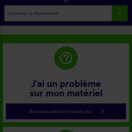
ou
Choisissez un département
help_outline
J'ai un problème
sur mon matériel
keyboard_arrow_right
Nous vous aidons à en savoir plus