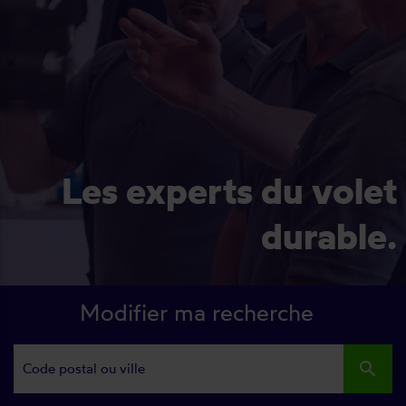
Les experts du volet
durable.
Modifier ma recherche
search