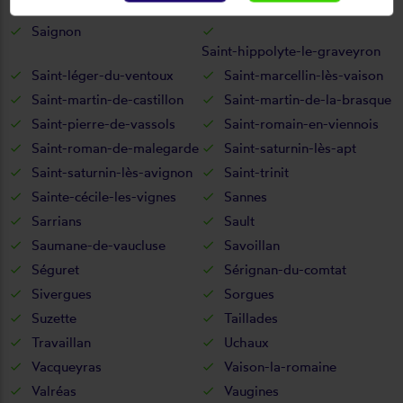
Rustrel
Sablet
Saignon
Saint-hippolyte-le-graveyron
Saint-léger-du-ventoux
Saint-marcellin-lès-vaison
Saint-martin-de-castillon
Saint-martin-de-la-brasque
Saint-pierre-de-vassols
Saint-romain-en-viennois
Saint-roman-de-malegarde
Saint-saturnin-lès-apt
Saint-saturnin-lès-avignon
Saint-trinit
Sainte-cécile-les-vignes
Sannes
Sarrians
Sault
Saumane-de-vaucluse
Savoillan
Séguret
Sérignan-du-comtat
Sivergues
Sorgues
Suzette
Taillades
Travaillan
Uchaux
Vacqueyras
Vaison-la-romaine
Valréas
Vaugines