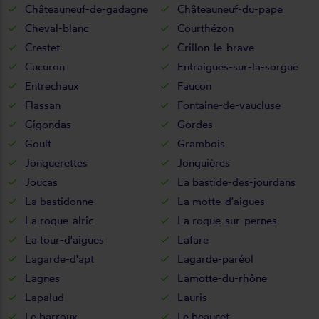
Châteauneuf-de-gadagne
Châteauneuf-du-pape
Cheval-blanc
Courthézon
Crestet
Crillon-le-brave
Cucuron
Entraigues-sur-la-sorgue
Entrechaux
Faucon
Flassan
Fontaine-de-vaucluse
Gigondas
Gordes
Goult
Grambois
Jonquerettes
Jonquières
Joucas
La bastide-des-jourdans
La bastidonne
La motte-d'aigues
La roque-alric
La roque-sur-pernes
La tour-d'aigues
Lafare
Lagarde-d'apt
Lagarde-paréol
Lagnes
Lamotte-du-rhône
Lapalud
Lauris
Le barroux
Le beaucet