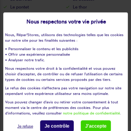
Le pontet
Le thor
Lioux
Loriol-du-comtat
Nous respectons votre vie privée
Lourmarin
L'isle-sur-la-sorgue
Malaucène
Malemort-du-comtat
Nous, Répar'Stores, utilisons des technologies telles que les cookies
Mazan
Ménerbes
sur notre site pour les finalités suivantes :
Mérindol
Méthamis
• Personnaliser le contenu et les publicités
Modène
Mondragon
• Offrir une expérience personnalisée
• Analyser notre trafic.
Monieux
Monteux
Nous respectons votre droit à la confidentialité et vous pouvez
Morières-lès-avignon
Mormoiron
choisir d'accepter, de contrôler ou de refuser l'utilisation de certains
Mornas
Oppède
types de cookies ou certains services proposés par des tiers.
Orange
Pernes-les-fontaines
Le refus des cookies n'affectera pas votre navigation sur notre site
Pertuis
Peypin-d'aigues
cependant votre expérience utilisateur sera moins optimale.
Piolenc
Puget
Vous pouvez changer d'avis ou retirer votre consentement à tout
moment via le centre de préférences des cookies. Pour plus
Puyméras
Puyvert
d'informations, veuillez consulter
notre politique de confidentialité
.
Rasteau
Richerenches
Roaix
Robion
Je contrôle
J'accepte
Je refuse