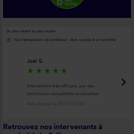
Du plus récent au plus ancien
Voir l'attestation de confiance - Avis soumis à un contrôle
help_outline
Joel G.
star_rate
star_rate
star_rate
star_rate
star_rate
keyboard_arrow_right
Intervention très efficace, par des
techniciens compétents et aimables
Avis déposé le 29/07/2026
Retrouvez nos intervenants à