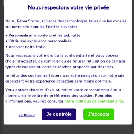
Nous respectons votre vie privée
1 367 360
Nous, Répar'Stores, utilisons des technologies telles que les cookies
sur notre site pour les finalités suivantes :
interventions
• Personnaliser le contenu et les publicités
• Offrir une expérience personnalisée
• Analyser notre trafic.
star_rate
star_rate
star_rate
star_rate
star_rate
Nous respectons votre droit à la confidentialité et vous pouvez
Excellence
choisir d'accepter, de contrôler ou de refuser l'utilisation de certains
9.9
/10
types de cookies ou certains services proposés par des tiers.
Plus de 210 000 avis
Le refus des cookies n'affectera pas votre navigation sur notre site
cependant votre expérience utilisateur sera moins optimale.
Vous pouvez changer d'avis ou retirer votre consentement à tout
moment via le centre de préférences des cookies. Pour plus
d'informations, veuillez consulter
notre politique de confidentialité
.
Du plus récent au plus ancien
Je contrôle
J'accepte
Je refuse
Voir l'attestation de confiance - Avis soumis à un contrôle
help_outline