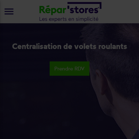
menu
Centralisation de volets roulants
Prendre RDV