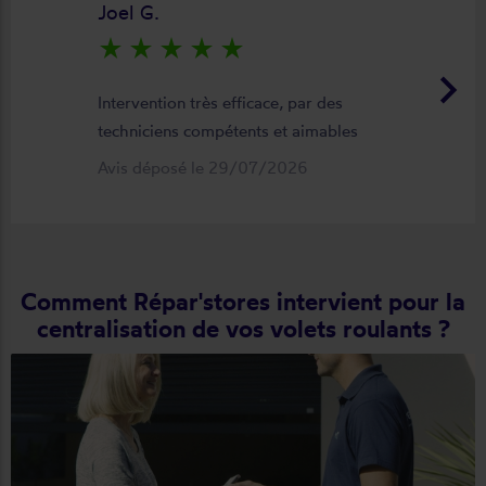
Joel G.
star_rate
star_rate
star_rate
star_rate
star_rate
keyboard_arrow_right
Intervention très efficace, par des
techniciens compétents et aimables
Avis déposé le 29/07/2026
Comment Répar'stores intervient pour la
centralisation de vos volets roulants ?