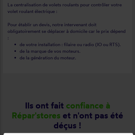
La centralisation de volets roulants pour contrôler votre
volet roulant électrique :
Pour établir un devis, notre intervenant doit
obligatoirement se déplacer à domicile car le prix dépend
:
de votre installation : filaire ou radio (IO ou RTS).
de la marque de vos moteurs.
de la génération du moteur.
Ils ont fait
confiance à
Répar'stores
et n'ont pas été
déçus !