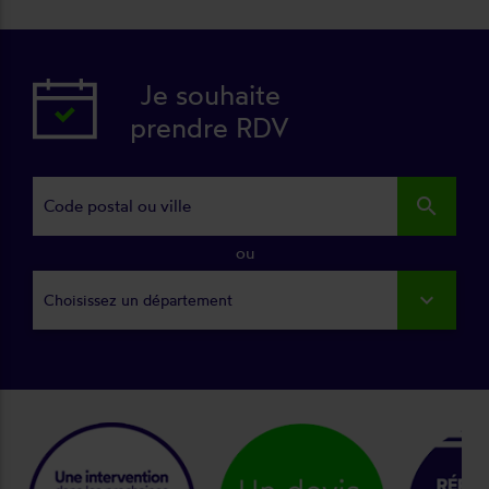
Je souhaite
prendre RDV
search
ou
Choisissez un département