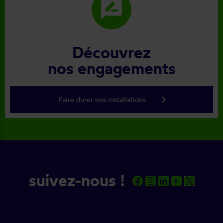
rate_review
Découvrez
nos engagements
keyboard_arrow_right
Faire durer nos installations
suivez-nous !