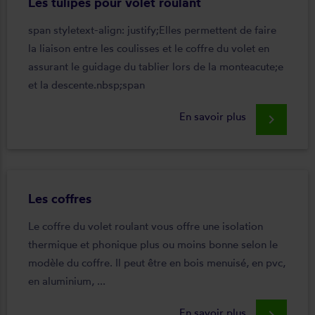
Les tulipes pour volet roulant
span styletext-align: justify;Elles permettent de faire
la liaison entre les coulisses et le coffre du volet en
assurant le guidage du tablier lors de la monteacute;e
et la descente.nbsp;span
En savoir plus
keyboard_arrow_right
Les coffres
Le coffre du volet roulant vous offre une isolation
thermique et phonique plus ou moins bonne selon le
modèle du coffre. Il peut être en bois menuisé, en pvc,
en aluminium, ...
En savoir plus
keyboard_arrow_right