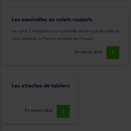
Les manivelles de volets roulants
Le volet à manœuvre à manivelle est le type le volet le
plus répandu à l’heure actuelle en France.
En savoir plus
keyboard_arrow_right
Les attaches de tabliers
En savoir plus
keyboard_arrow_right