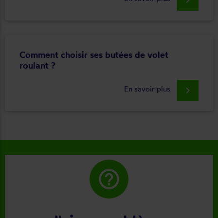
Comment choisir ses butées de volet
roulant ?
En savoir plus
keyboard_arrow_right
help_outline