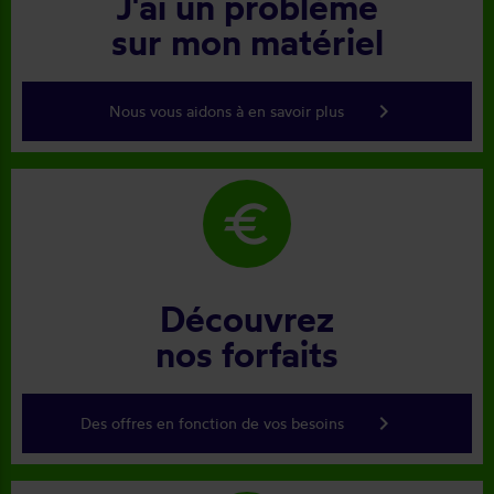
J'ai un problème
sur mon matériel
keyboard_arrow_right
Nous vous aidons à en savoir plus
euro
Découvrez
nos forfaits
keyboard_arrow_right
Des offres en fonction de vos besoins