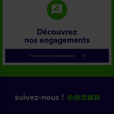
rate_review
Découvrez
nos engagements
keyboard_arrow_right
Faire durer nos installations
suivez-nous !