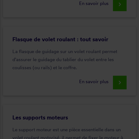
En savoir plus
keyboard_arrow_right
Flasque de volet roulant : tout savoir
La flasque de guidage sur un volet roulant permet
d'assurer le guidage du tablier du volet entre les
coulisses (ou rails) et le coffre.
En savoir plus
keyboard_arrow_right
Les supports moteurs
Le support moteur est une pièce essentielle dans un
volet roulant motorisé, il permet de fixer le moteur à