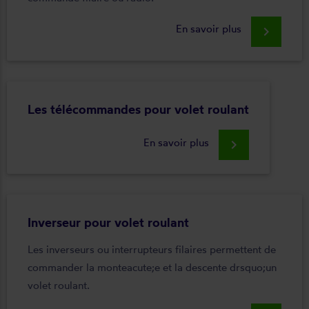
En savoir plus
keyboard_arrow_right
Les télécommandes pour volet roulant
En savoir plus
keyboard_arrow_right
Inverseur pour volet roulant
Les inverseurs ou interrupteurs filaires permettent de
commander la monteacute;e et la descente drsquo;un
volet roulant.