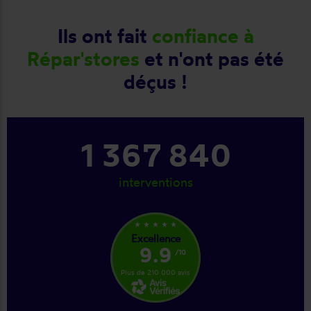
Ils ont fait
confiance à
Répar'stores
et n'ont pas été
déçus !
1 367 840
interventions
star_rate
star_rate
star_rate
star_rate
star_rate
Excellence
9.9
/10
Plus de 210 000 avis