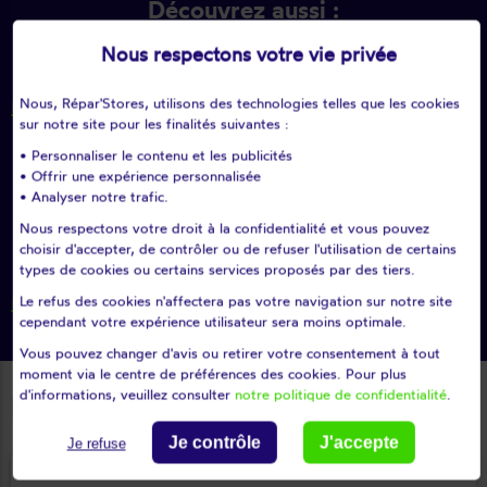
Découvrez aussi :
Nous respectons votre vie privée
Les
télécommandes radios pour volet
roulant
Nous, Répar'Stores, utilisons des technologies telles que les cookies
sur notre site pour les finalités suivantes :
Les
serrures pour volet roulant
• Personnaliser le contenu et les publicités
• Offrir une expérience personnalisée
• Analyser notre trafic.
Les
butées pour volet roulant
Nous respectons votre droit à la confidentialité et vous pouvez
choisir d'accepter, de contrôler ou de refuser l'utilisation de certains
Comment
choisir un interrupteur de volet
types de cookies ou certains services proposés par des tiers.
roulant ?
Le refus des cookies n'affectera pas votre navigation sur notre site
cependant votre expérience utilisateur sera moins optimale.
Vous pouvez changer d'avis ou retirer votre consentement à tout
moment via le centre de préférences des cookies. Pour plus
d'informations, veuillez consulter
notre politique de confidentialité
.
Découvrez nos autres prestations
Je contrôle
J'accepte
Je refuse