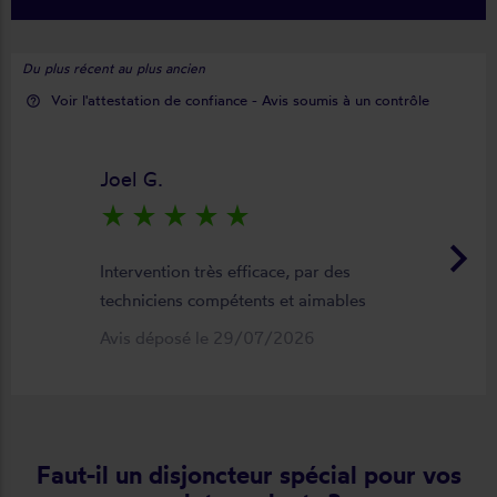
Du plus récent au plus ancien
Voir l'attestation de confiance - Avis soumis à un contrôle
help_outline
Joel G.
star_rate
star_rate
star_rate
star_rate
star_rate
keyboard_arrow_right
Intervention très efficace, par des
techniciens compétents et aimables
Avis déposé le 29/07/2026
Faut-il un disjoncteur spécial pour vos