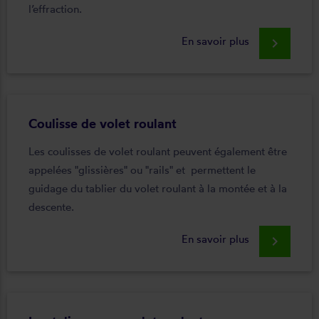
l’effraction.
En savoir plus
keyboard_arrow_right
Coulisse de volet roulant
Les coulisses de volet roulant peuvent également être
appelées "glissières" ou "rails" et permettent le
guidage du tablier du volet roulant à la montée et à la
descente.
En savoir plus
keyboard_arrow_right