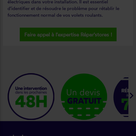
électriques dans votre installation. Il est essentiel
d'identifier et de résoudre le problème pour rétablir le
fonctionnement normal de vos volets roulants.
Faire appel à l'expertise Répar'stores !
keyboard_arrow_ri