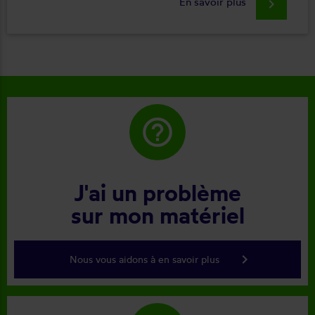
En savoir plus
keyboard_arrow_right
help_outline
J'ai un problème
sur mon matériel
keyboard_arrow_right
Nous vous aidons à en savoir plus