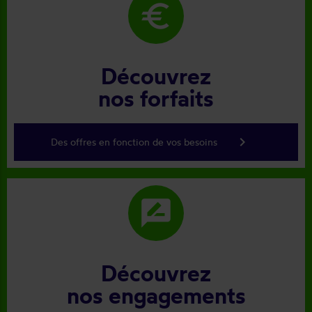
euro
Découvrez
nos forfaits
keyboard_arrow_right
Des offres en fonction de vos besoins
rate_review
Découvrez
nos engagements