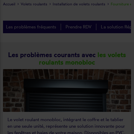
Accueil
Volets roulants
Installation de volets roulants
Fourniture e
Les problèmes fréquents
Prendre RDV
La solution Répa
Les problèmes courants avec
les volets
roulants monobloc
Le volet roulant monobloc, intégrant le coffre et le tablier
en une seule unité, représente une solution innovante pour
les fenêtres et baies de votre maison. Disponibles en PVC,