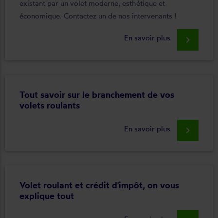
existant par un volet moderne, esthétique et
économique. Contactez un de nos intervenants !
En savoir plus
keyboard_arrow_right
Tout savoir sur le branchement de vos
volets roulants
En savoir plus
keyboard_arrow_right
Volet roulant et crédit d'impôt, on vous
explique tout