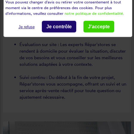
Vous pouvez changer d'avis ou retirer votre consentement à tout
moment via le centre de préférences des cookies. Pour plus
d'informations, veuillez consulter
notre politique de confidentialité
.
Je contrôle
J'accepte
Je refuse
Conseil personnalisé et accompagnement
Évaluation sur site : Les experts Répar'stores se
rendent à domicile pour évaluer la situation, discuter
de vos besoins et vous conseiller sur les meilleures
solutions adaptées à votre contexte.
Suivi continu : Du début à la fin de votre projet,
Répar'stores vous accompagne, offrant un suivi et un
service après-vente réactif pour toute question ou
ajustement nécessaire.