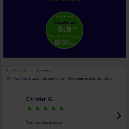
star_rate
star_rate
star_rate
star_rate
star_rate
Excellence
9.9
/10
Plus de 210 000 avis
Du plus récent au plus ancien
Voir l'attestation de confiance - Avis soumis à un contrôle
help_outline
Christian G.
star_rate
star_rate
star_rate
star_rate
star_rate
keyboard_arrow_right
Très professionnel