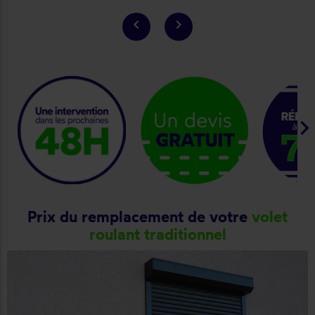
keyboard_arrow_left
keyboard_arrow_right
keyboard_arrow_ri
Prix du remplacement de votre
volet
roulant traditionnel