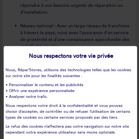
répondre à vos besoins urgents de réparation ou
d'installation.
Réseau national : Avec un large réseau de franchises
à travers le pays, vous avez l'assurance d'un service
de proximité et d'une connaissance approfondie des
spécificités locales.
Nous respectons votre vie privée
Nous, Répar'Stores, utilisons des technologies telles que les cookies
sur notre site pour les finalités suivantes :
• Personnaliser le contenu et les publicités
• Offrir une expérience personnalisée
• Analyser notre trafic.
Nous respectons votre droit à la confidentialité et vous pouvez
choisir d'accepter, de contrôler ou de refuser l'utilisation de certains
types de cookies ou certains services proposés par des tiers.
Le refus des cookies n'affectera pas votre navigation sur notre site
cependant votre expérience utilisateur sera moins optimale.