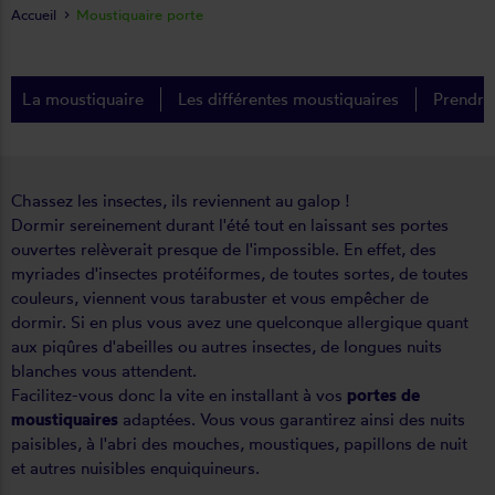
Accueil
Moustiquaire porte
La moustiquaire
Les différentes moustiquaires
Prendre
Chassez les insectes, ils reviennent au galop !
Dormir sereinement durant l'été tout en laissant ses portes
ouvertes relèverait presque de l'impossible. En effet, des
myriades d'insectes protéiformes, de toutes sortes, de toutes
couleurs, viennent vous tarabuster et vous empêcher de
dormir. Si en plus vous avez une quelconque allergique quant
aux piqûres d'abeilles ou autres insectes, de longues nuits
blanches vous attendent.
Facilitez-vous donc la vite en installant à vos
portes de
moustiquaires
adaptées. Vous vous garantirez ainsi des nuits
paisibles, à l'abri des mouches, moustiques, papillons de nuit
et autres nuisibles enquiquineurs.