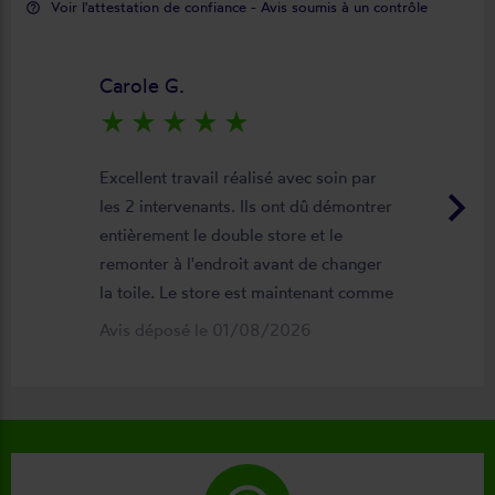
Voir l'attestation de confiance - Avis soumis à un contrôle
help_outline
Carole G.
star_rate
star_rate
star_rate
star_rate
star_rate
Excellent travail réalisé avec soin par
keyboard_arrow_right
les 2 intervenants. Ils ont dû démontrer
entièrement le double store et le
remonter à l'endroit avant de changer
la toile. Le store est maintenant comme
neuf, parfaitement positionné et
Avis déposé le 01/08/2026
fonctionnel. Je recommande vivement
cette entreprise.