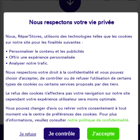
Nous respectons votre vie privée
Rideau moustiquaire
Nous, Répar'Stores, utilisons des technologies telles que les cookies
Il s'accroche aisément grâce à ses scratchs qui vous
sur notre site pour les finalités suivantes :
garantissent de le garder durant plusieurs années. Il se
ferme à la manière automatique, sans aucune intervention
• Personnaliser le contenu et les publicités
• Offrir une expérience personnalisée
humaine, grâce à ses multitudes aimants. Il est fabriqué en
• Analyser notre trafic.
fines mailles de polyester, ce qui le rend résolument
infranchissable même par les plus minuscules des insectes.
Nous respectons votre droit à la confidentialité et vous pouvez
choisir d'accepter, de contrôler ou de refuser l'utilisation de certains
Pratique, tout en maintenant dehors les nuisibles
types de cookies ou certains services proposés par des tiers.
nocturnes et diurnes, il laissera tout de même l'air et la
lumière passer à votre guise.
Le refus des cookies n'affectera pas votre navigation sur notre site
cependant votre expérience utilisateur sera moins optimale.
Vous pouvez changer d'avis ou retirer votre consentement à tout
moment via le centre de préférences des cookies. Pour plus
d'informations, veuillez consulter
notre politique de confidentialité
.
Je contrôle
J'accepte
Je refuse