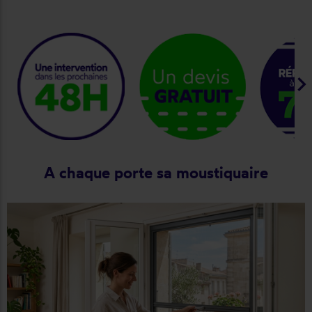
keyboard_arrow_ri
A chaque porte sa moustiquaire