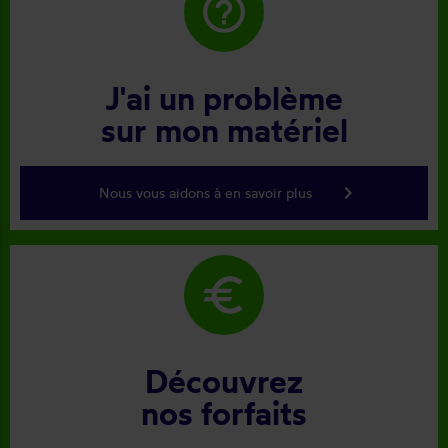
help_outline
J'ai un problème
sur mon matériel
keyboard_arrow_right
Nous vous aidons à en savoir plus
euro
Découvrez
nos forfaits