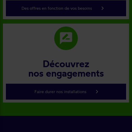
keyboard_arrow_right
Des offres en fonction de vos besoins
rate_review
Découvrez
nos engagements
keyboard_arrow_right
Faire durer nos installations