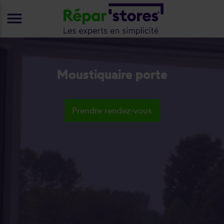
menu
Moustiquaire porte
Prendre rendez-vous