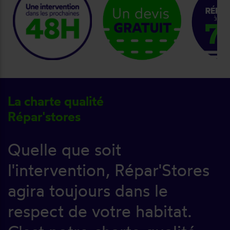
keyboard_arrow_right
La charte qualité
Répar'stores
Quelle que soit
l'intervention, Répar'Stores
agira toujours dans le
respect de votre habitat.