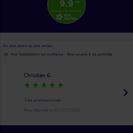
9.9
/10
Plus de 210 000 avis
Du plus récent au plus ancien
Voir l'attestation de confiance - Avis soumis à un contrôle
help_outline
Christian G.
star_rate
star_rate
star_rate
star_rate
star_rate
keyboard_arrow_right
Très professionnel
Avis déposé le 31/07/2026