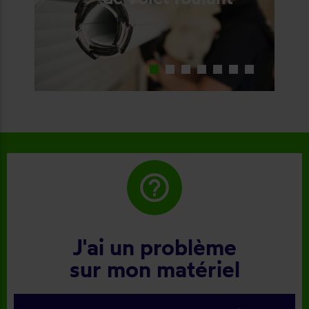
help_outline
J'ai un problème
sur mon matériel