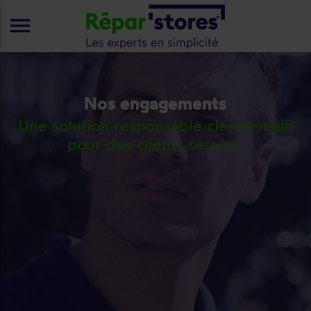
menu
Nos engagements
Une solution responsable clé-en-main
pour des clients sereins.