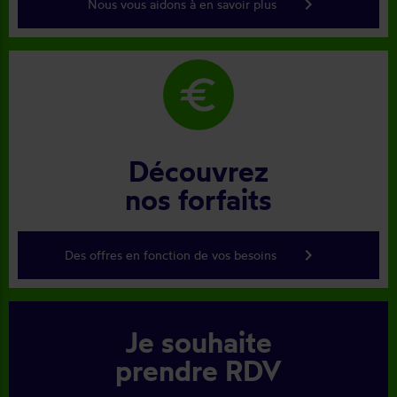
keyboard_arrow_right
Nous vous aidons à en savoir plus
euro
Découvrez
nos forfaits
keyboard_arrow_right
Des offres en fonction de vos besoins
Je souhaite
prendre RDV