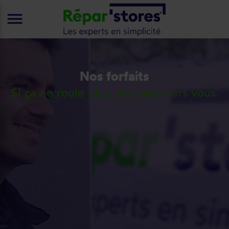
menu
Nos forfaits
Si ça ne roule plus, on roule vers vous.