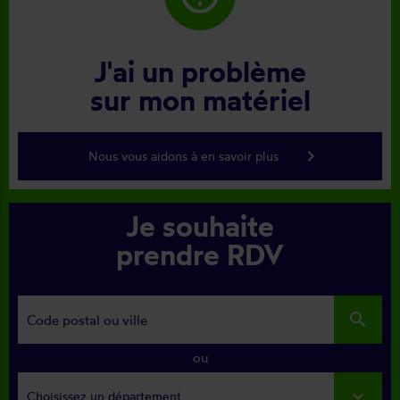
J'ai un problème
sur mon matériel
keyboard_arrow_right
Nous vous aidons à en savoir plus
Je souhaite
prendre RDV
search
ou
Choisissez un département