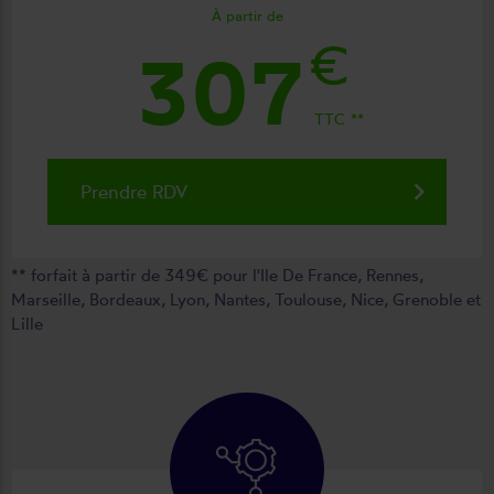
À partir de
€
307
TTC
keyboard_arrow_right
Prendre RDV
forfait à partir de 349€ pour l'Ile De France, Rennes,
Marseille, Bordeaux, Lyon, Nantes, Toulouse, Nice, Grenoble et
Lille