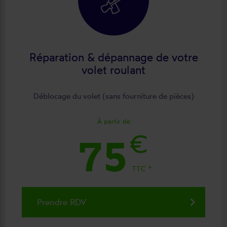
Réparation & dépannage de votre
volet roulant
Déblocage du volet (sans fourniture de pièces)
À partir de
€
75
TTC
keyboard_arrow_right
Prendre RDV