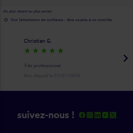
Du plus récent au plus ancien
Voir l'attestation de confiance - Avis soumis à un contrôle
help_outline
Christian G.
star_rate
star_rate
star_rate
star_rate
star_rate
keyboard_arrow_right
Très professionnel
Avis déposé le 31/07/2026
suivez-nous !