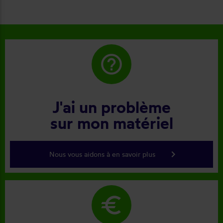
help_outline
J'ai un problème
sur mon matériel
keyboard_arrow_right
Nous vous aidons à en savoir plus
euro