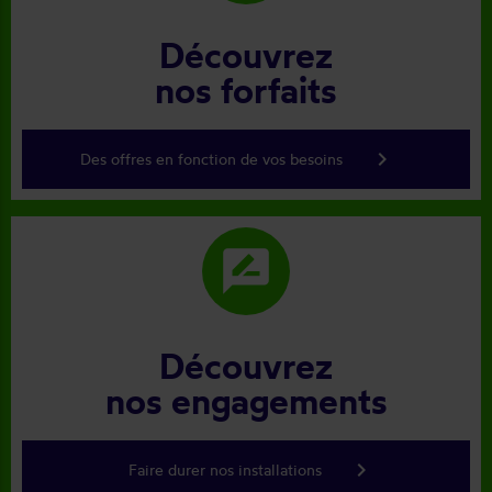
Découvrez
nos forfaits
keyboard_arrow_right
Des offres en fonction de vos besoins
rate_review
Découvrez
nos engagements
keyboard_arrow_right
Faire durer nos installations