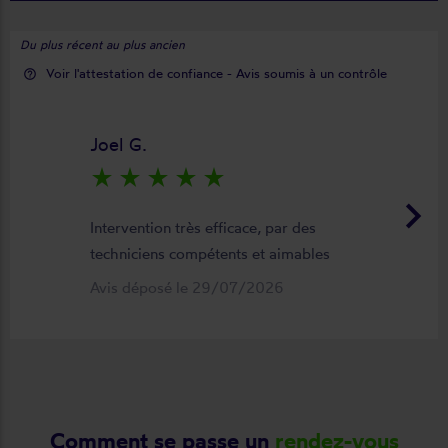
Du plus récent au plus ancien
Voir l'attestation de confiance - Avis soumis à un contrôle
help_outline
Joel G.
star_rate
star_rate
star_rate
star_rate
star_rate
keyboard_arrow_right
Intervention très efficace, par des
techniciens compétents et aimables
Avis déposé le 29/07/2026
Comment se passe un
rendez-vous