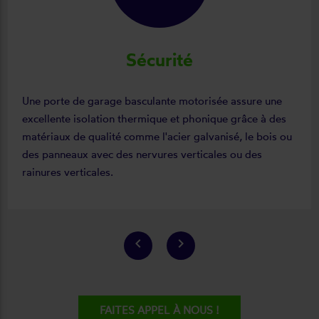
Sécurité
Une porte de garage basculante motorisée assure une
excellente isolation thermique et phonique grâce à des
matériaux de qualité comme l'acier galvanisé, le bois ou
des panneaux avec des nervures verticales ou des
rainures verticales.
keyboard_arrow_left
keyboard_arrow_right
FAITES APPEL À NOUS !