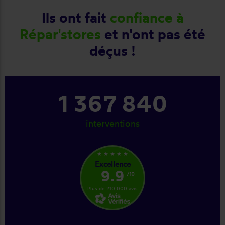
Ils ont fait
confiance à
Répar'stores
et n'ont pas été
déçus !
1 367 840
interventions
star_rate
star_rate
star_rate
star_rate
star_rate
Excellence
9.9
/10
Plus de 210 000 avis