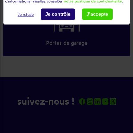
d'informations, veuillez consulter
notre politique de confidentialité
.
Je contrôle
J'accepte
Je refuse
Portes de garage
suivez-nous !