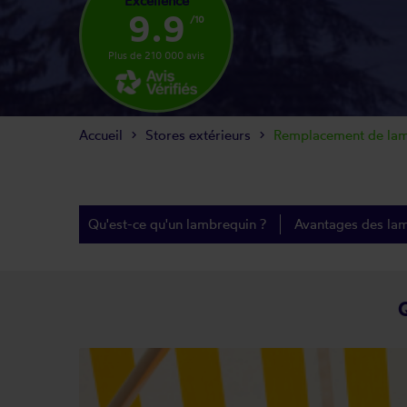
Excellence
9.9
/10
Plus de 210 000 avis
Accueil
Stores extérieurs
Remplacement de lamb
Qu'est-ce qu'un lambrequin ?
Avantages des la