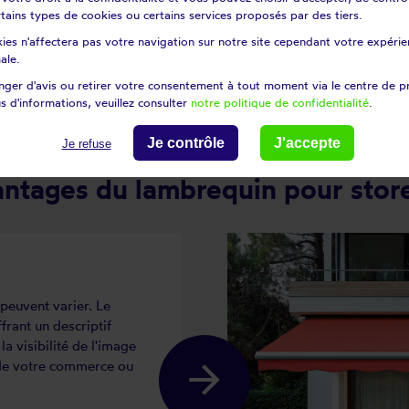
certains types de cookies ou certains services proposés par des tiers.
ies n'affectera pas votre navigation sur notre site cependant votre expérien
ale.
ger d'avis ou retirer votre consentement à tout moment via le centre de p
s d'informations, veuillez consulter
notre politique de confidentialité
.
Je contrôle
J'accepte
Je refuse
antages du lambrequin pour stor
 peuvent varier. Le
frant un descriptif
a visibilité de l'image
e de votre commerce ou