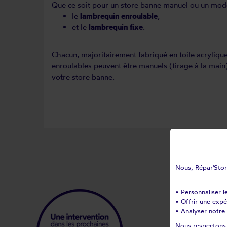
Que ce soit pour un store banne manuel ou un modèl
le
lambrequin enroulable
,
et le
lambrequin fixe
.
Chacun, majoritairement fabriqué en toile acryliq
enroulables peuvent être manuels (tirage à la main
votre store banne.
Nous, Répar'Store
:
• Personnaliser l
• Offrir une exp
• Analyser notre 
Nous respectons v