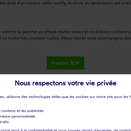
e doté d'un moteur radio somfy, le choix du lambrequin est crucial
ue comme la gamme acrylique masse sunacryl ou dickson orchestra, 
) ou motorisés (moteur radio). Répar'stores vous accompagne dans 
Prendre RDV
Nous respectons votre vie privée
s, utilisons des technologies telles que les cookies sur notre site pour les f
e contenu et les publicités
érience personnalisée
trafic.
otre droit à la confidentialité et vous pouvez choisir d'accepter, de contrô