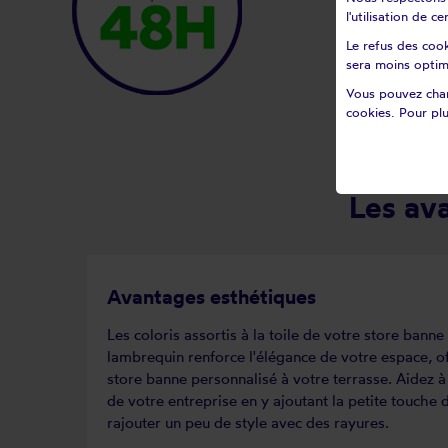
l'utilisation de 
Le refus des cook
sera moins optim
Vous pouvez chan
cookies. Pour plu
Les av
Avantages esthétiques
Les coloris assortis à la toile de votre store banne
lambrequin renforce l'élégance de votre espace, of
store banne personnalisé à votre terrasse. Aidez à l
de votre entreprise en y ajoutant la petite touch
rajouter un peu de style avec des rayures.