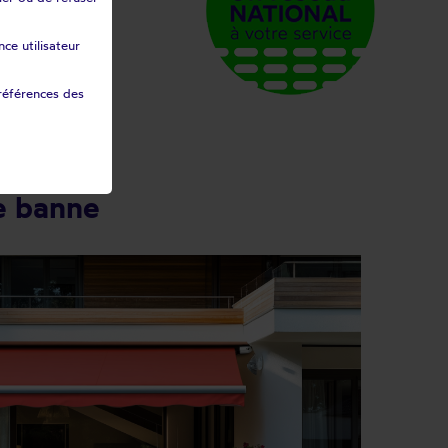
ce utilisateur
références des
e banne