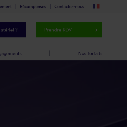
tement
Récompenses
Contactez-nous
tériel ?
Prendre RDV
keyboard_arrow_right
gagements
Nos forfaits