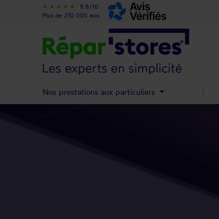
9.9/10
star_rate
star_rate
star_rate
star_rate
star_rate
Plus de 210 000 avis
Nos prestations aux particuliers