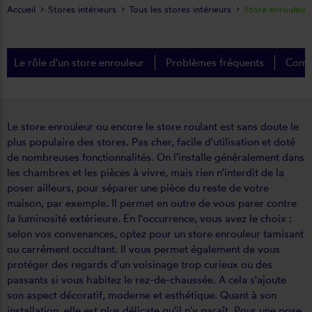
Accueil
Stores intérieurs
Tous les stores intérieurs
Store enrouleur
Le rôle d'un store enrouleur
Problèmes fréquents
Comme
Le store enrouleur ou encore le store roulant est sans doute le
plus populaire des stores. Pas cher, facile d'utilisation et doté
de nombreuses fonctionnalités. On l'installe généralement dans
les chambres et les pièces à vivre, mais rien n'interdit de la
poser ailleurs, pour séparer une pièce du reste de votre
maison, par exemple. Il permet en outre de vous parer contre
la luminosité extérieure. En l'occurrence, vous avez le choix :
selon vos convenances, optez pour un store enrouleur tamisant
ou carrément occultant. Il vous permet également de vous
protéger des regards d'un voisinage trop curieux ou des
passants si vous habitez le rez-de-chaussée. A cela s'ajoute
son aspect décoratif, moderne et esthétique. Quant à son
installation, elle est plus délicate qu'il n'y paraît. Pour une pose