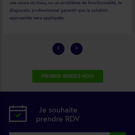
une usure du tissu, ou un problème de fonctionnalité, le
diagnostic professionnel garantit que la solution
appropriée sera appliquée.
keyboard_arrow_left
keyboard_arrow_right
PRENDRE RENDEZ-VOUS
Je souhaite
prendre RDV