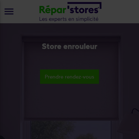
menu
Store enrouleur
Prendre rendez-vous