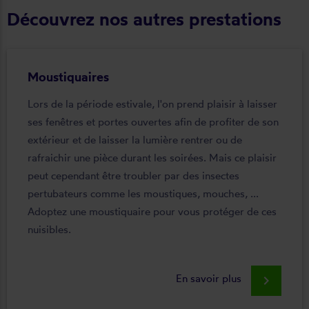
Découvrez nos autres prestations
Moustiquaires
Lors de la période estivale, l'on prend plaisir à laisser
ses fenêtres et portes ouvertes afin de profiter de son
extérieur et de laisser la lumière rentrer ou de
rafraichir une pièce durant les soirées. Mais ce plaisir
peut cependant être troubler par des insectes
pertubateurs comme les moustiques, mouches, ...
Adoptez une moustiquaire pour vous protéger de ces
nuisibles.
En savoir plus
keyboard_arrow_right