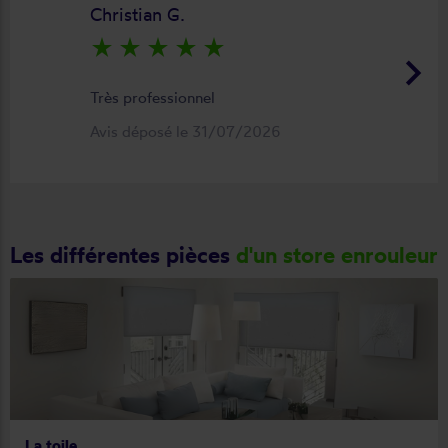
Christian G.
star_rate
star_rate
star_rate
star_rate
star_rate
keyboard_arrow_right
Très professionnel
Avis déposé le 31/07/2026
Les différentes pièces
d'un store enrouleur
La toile