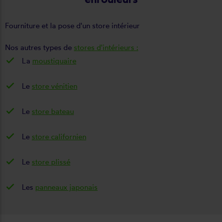
Fourniture et la pose d'un store intérieur
Nos autres types de
stores d'intérieurs :
La
moustiquaire
Le
store vénitien
Le
store bateau
Le
store californien
Le
store plissé
Les
panneaux japonais