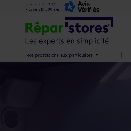
9.9/10
star_rate
star_rate
star_rate
star_rate
star_rate
Plus de 210 000 avis
Nos prestations aux particuliers