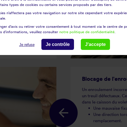
volet qui semble mal
certains types de cookies ou certains services proposés par des tiers.
ies n'affectera pas votre navigation sur notre site cependant votre expérien
icile le levage du volet.
ale.
agent plus
a poignée sans
ger d'avis ou retirer votre consentement à tout moment via le centre de p
s d'informations, veuillez consulter
notre politique de confidentialité
.
Je contrôle
J'accepte
Je refuse
Blocage de l'enro
Un enroulement incorrec
un treuil défectueux. C
dans le caisson du vole
Une mauvaise fixa
Une direction tor
remplacement.