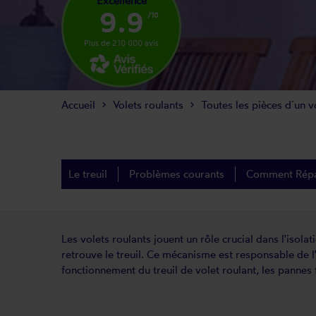
Excellence
9.9
/10
Plus de 210 000 avis
Accueil
Volets roulants
Toutes les pièces d´un v
Le treuil
Problèmes courants
Comment Répar
Les volets roulants jouent un rôle crucial dans l'isol
retrouve le treuil. Ce mécanisme est responsable de l'
fonctionnement du treuil de volet roulant, les pannes 