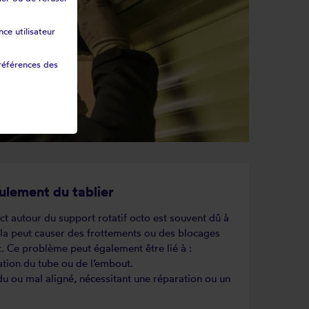
ce utilisateur
références des
ulement du tablier
t autour du support rotatif octo est souvent dû à
ela peut causer des frottements ou des blocages
t. Ce problème peut également être lié à :
tion du tube ou de l’embout.
du ou mal aligné, nécessitant une réparation ou un