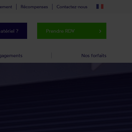
tement
Récompenses
Contactez-nous
tériel ?
Prendre RDV
keyboard_arrow_right
gagements
Nos forfaits