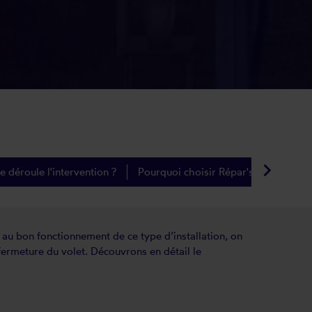
keyboard_arrow_right
déroule l'intervention ?
Pourquoi choisir Répar'stores ?
s au bon fonctionnement de ce type d’installation, on
 fermeture du volet. Découvrons en détail le