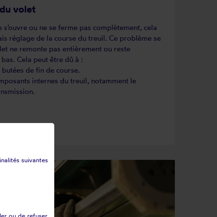
du volet
ne s’ouvre ou ne se ferme pas complètement, cela
is réglage de la course du treuil. Ce problème se
let ne remonte pas entièrement ou reste
bas. Cela peut être dû à :
butées de fin de course.
mposants internes du treuil, notamment le
nsmission.
inalités suivantes
ler ou de refuser