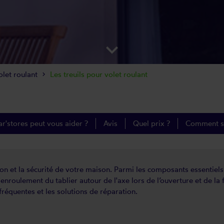
keyboard_arrow_down
olet roulant
Les treuils pour volet roulant
'stores peut vous aider ?
Avis
Quel prix ?
Comment se 
ation et la sécurité de votre maison. Parmi les composants essentiel
enroulement du tablier autour de l'axe lors de l’ouverture et de la
fréquentes et les solutions de réparation.