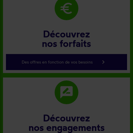
euro
Découvrez
nos forfaits
keyboard_arrow_right
Des offres en fonction de vos besoins
rate_review
Découvrez
nos engagements