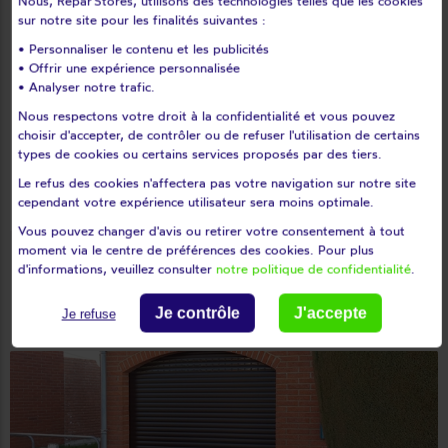
Nous, Répar'Stores, utilisons des technologies telles que les cookies
sur notre site pour les finalités suivantes :
Excellent travail réalisé avec soin par
• Personnaliser le contenu et les publicités
keyboard_arrow_right
les 2 intervenants. Ils ont dû démontrer
• Offrir une expérience personnalisée
• Analyser notre trafic.
entièrement le double store et le
Nous respectons votre droit à la confidentialité et vous pouvez
remonter à l'endroit avant de changer
choisir d'accepter, de contrôler ou de refuser l'utilisation de certains
la toile. Le store est maintenant comme
types de cookies ou certains services proposés par des tiers.
neuf, parfaitement positionné et
Avis déposé le 01/08/2026
Le refus des cookies n'affectera pas votre navigation sur notre site
fonctionnel. Je recommande vivement
cependant votre expérience utilisateur sera moins optimale.
cette entreprise.
Vous pouvez changer d'avis ou retirer votre consentement à tout
moment via le centre de préférences des cookies. Pour plus
d'informations, veuillez consulter
notre politique de confidentialité
.
Quel est le prix d'un volet roulant pour
Je contrôle
J'accepte
Je refuse
porte de garage ?