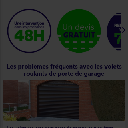
keyboard_arrow_ri
Les problèmes fréquents avec les volets
roulants de porte de garage
Les volets roulants pour porte de garage, tout en étant