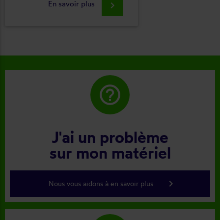
En savoir plus
keyboard_arrow_right
help_outline
J'ai un problème
sur mon matériel
keyboard_arrow_right
Nous vous aidons à en savoir plus