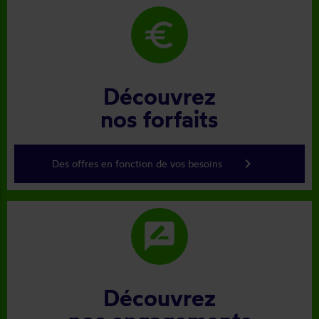
euro
Découvrez
nos forfaits
keyboard_arrow_right
Des offres en fonction de vos besoins
rate_review
Découvrez