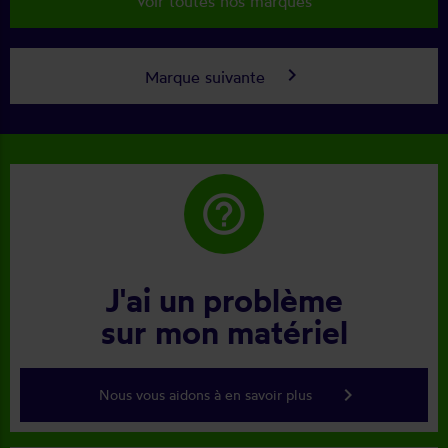
Voir toutes nos marques
keyboard_arrow_right
Marque suivante
help_outline
J'ai un problème
sur mon matériel
keyboard_arrow_right
Nous vous aidons à en savoir plus