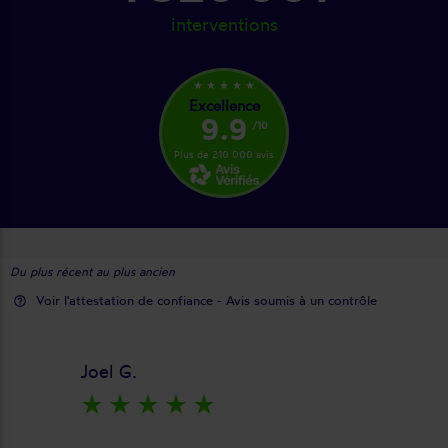
interventions
star_rate
star_rate
star_rate
star_rate
star_rate
Excellence
9.9
/10
Plus de 210 000 avis
Du plus récent au plus ancien
Voir l'attestation de confiance - Avis soumis à un contrôle
help_outline
Joel G.
star_rate
star_rate
star_rate
star_rate
star_rate
keyboard_arrow_right