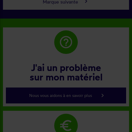
keyboard_arrow_right
Marque suivante
help_outline
J'ai un problème
sur mon matériel
keyboard_arrow_right
Nous vous aidons à en savoir plus
euro