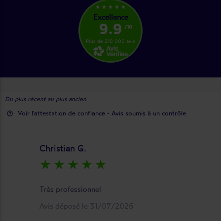
star_rate
star_rate
star_rate
star_rate
star_rate
Excellence
9.9
/10
Plus de 210 000 avis
Du plus récent au plus ancien
Voir l'attestation de confiance - Avis soumis à un contrôle
help_outline
Christian G.
star_rate
star_rate
star_rate
star_rate
star_rate
keyboard_arrow_right
Très professionnel
Avis déposé le 31/07/2026