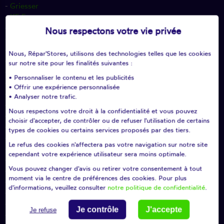
-
Griesser
-
KE France
-
Lakal
Nous respectons votre vie privée
-
Profalux
-
Simu
Nous, Répar'Stores, utilisons des technologies telles que les cookies
-
Zurfluh-Feller
sur notre site pour les finalités suivantes :
-
Atlantem
• Personnaliser le contenu et les publicités
-
Dickson
• Offrir une expérience personnalisée
-
Franciaflex
• Analyser notre trafic.
-
Velux
Nous respectons votre droit à la confidentialité et vous pouvez
-
STI
choisir d'accepter, de contrôler ou de refuser l'utilisation de certains
-
Sun&Lux
types de cookies ou certains services proposés par des tiers.
-
Nice
Le refus des cookies n'affectera pas votre navigation sur notre site
-
Filtersun
cependant votre expérience utilisateur sera moins optimale.
-
StoriPro
Vous pouvez changer d'avis ou retirer votre consentement à tout
-
Geiger
moment via le centre de préférences des cookies. Pour plus
-
Albigès
d'informations, veuillez consulter
notre politique de confidentialité
.
-
Matest
-
Mariton
Je contrôle
J'accepte
Je refuse
-
Calamuso