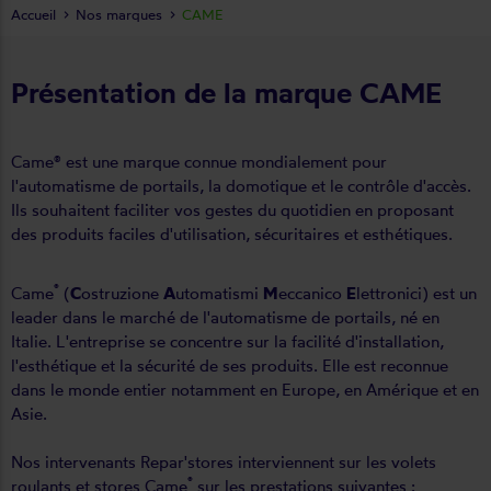
Accueil
Nos marques
CAME
Présentation de la marque CAME
Came® est une marque connue mondialement pour
l'automatisme de portails, la domotique et le contrôle d'accès.
Ils souhaitent faciliter vos gestes du quotidien en proposant
des produits faciles d'utilisation, sécuritaires et esthétiques.
®
Came
(
C
ostruzione
A
utomatismi
M
eccanico
E
lettronici) est un
leader dans le marché de l'automatisme de portails, né en
Italie. L'entreprise se concentre sur la facilité d'installation,
l'esthétique et la sécurité de ses produits. Elle est reconnue
dans le monde entier notamment en Europe, en Amérique et en
Asie.
Nos intervenants Repar'stores interviennent sur les volets
®
roulants et stores Came
sur les prestations suivantes :