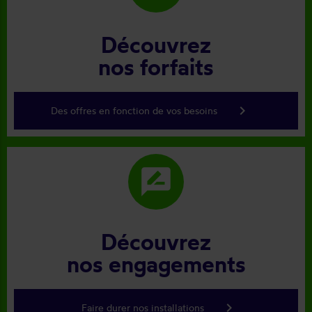
Découvrez
nos forfaits
keyboard_arrow_right
Des offres en fonction de vos besoins
rate_review
Découvrez
nos engagements
keyboard_arrow_right
Faire durer nos installations