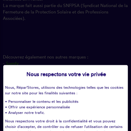
La marque fait aussi partie du SNFPSA (Syndicat National de la
Fermeture de la Protection Solaire et des Professions
Associées).
Découvrez également nos autres marques :
-
Somfy
-
Bubendorff
Nous respectons votre vie privée
-
Griesser
-
KE France
Nous, Répar'Stores, utilisons des technologies telles que les cookies
-
Lakal
sur notre site pour les finalités suivantes :
-
Simu
• Personnaliser le contenu et les publicités
-
Zurfluh-Feller
• Offrir une expérience personnalisée
-
Atlantem
• Analyser notre trafic.
-
Dickson
-
Franciaflex
Nous respectons votre droit à la confidentialité et vous pouvez
choisir d'accepter, de contrôler ou de refuser l'utilisation de certains
-
Velux