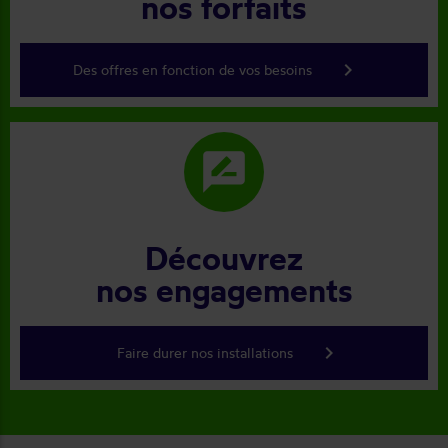
nos forfaits
keyboard_arrow_right
Des offres en fonction de vos besoins
rate_review
Découvrez
nos engagements
keyboard_arrow_right
Faire durer nos installations