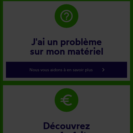
help_outline
J'ai un problème
sur mon matériel
keyboard_arrow_right
Nous vous aidons à en savoir plus
euro
Découvrez