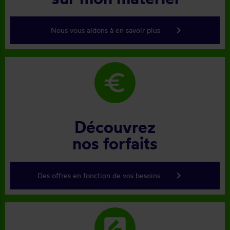
keyboard_arrow_right
Nous vous aidons à en savoir plus
euro
Découvrez
nos forfaits
keyboard_arrow_right
Des offres en fonction de vos besoins
rate_review