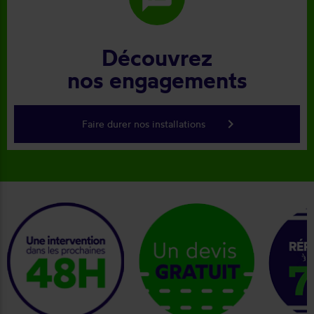
Découvrez
nos engagements
keyboard_arrow_right
Faire durer nos installations
keyboard_arrow_right