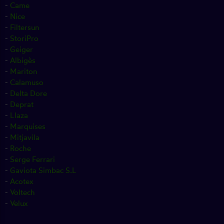
-
Came
-
Nice
-
Filtersun
-
StoriPro
-
Geiger
-
Albigès
-
Mariton
-
Calamuso
-
Delta Dore
-
Deprat
-
Llaza
-
Marquises
-
Mitjavila
-
Roche
-
Serge Ferrari
-
Gaviota Simbac S.L
-
Acotex
-
Voltech
-
Velux