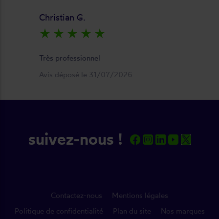
Christian G.
star_rate
star_rate
star_rate
star_rate
star_rate
keyboard_arrow_right
Très professionnel
Avis déposé le 31/07/2026
suivez-nous !
Contactez-nous
Mentions légales
Politique de confidentialité
Plan du site
Nos marques