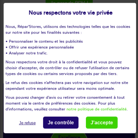
Je prends RDV !
Nous respectons votre vie privée
Nous, Répar'Stores, utilisons des technologies telles que les cookies
sur notre site pour les finalités suivantes :
• Personnaliser le contenu et les publicités
Ils ont fait
confiance à
• Offrir une expérience personnalisée
• Analyser notre trafic.
Répar'stores
et n'ont pas été
Nous respectons votre droit à la confidentialité et vous pouvez
déçus !
choisir d'accepter, de contrôler ou de refuser l'utilisation de certains
types de cookies ou certains services proposés par des tiers.
Le refus des cookies n'affectera pas votre navigation sur notre site
cependant votre expérience utilisateur sera moins optimale.
1 368 320
Vous pouvez changer d'avis ou retirer votre consentement à tout
moment via le centre de préférences des cookies. Pour plus
d'informations, veuillez consulter
notre politique de confidentialité
.
interventions
Je contrôle
J'accepte
Je refuse
star_rate
star_rate
star_rate
star_rate
star_rate
Excellence