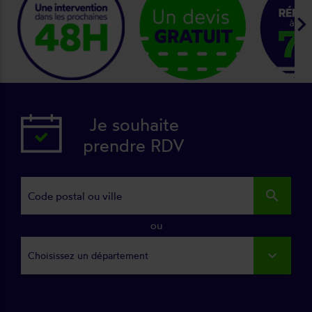
keyboard_arrow_ri
Je souhaite
prendre RDV
search
ou
Choisissez un département