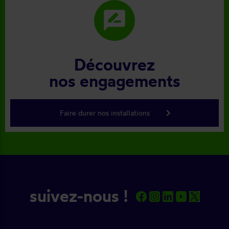
rate_review
Découvrez
nos engagements
keyboard_arrow_right
Faire durer nos installations
suivez-nous !