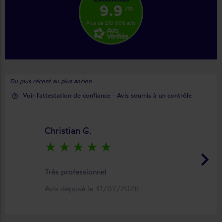
9.9
/10
Plus de 210 000 avis
Du plus récent au plus ancien
Voir l'attestation de confiance - Avis soumis à un contrôle
help_outline
Christian G.
star_rate
star_rate
star_rate
star_rate
star_rate
keyboard_arrow_right
Très professionnel
Avis déposé le 31/07/2026