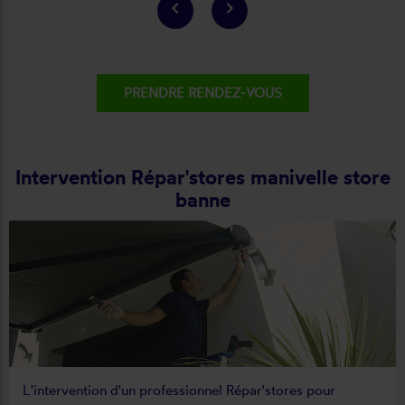
keyboard_arrow_left
keyboard_arrow_right
PRENDRE RENDEZ-VOUS
Intervention Répar'stores manivelle store
banne
L'intervention d'un professionnel Répar'stores pour