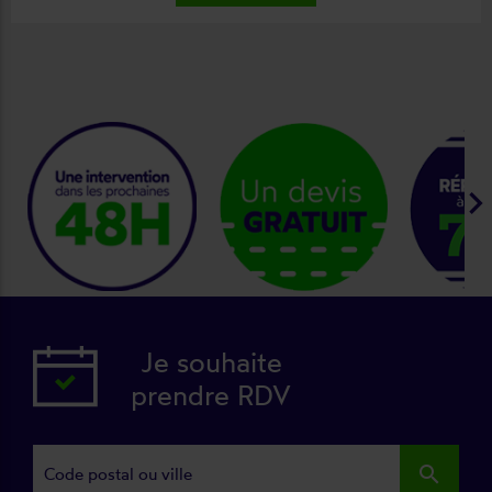
keyboard_arrow_ri
Je souhaite
prendre RDV
search