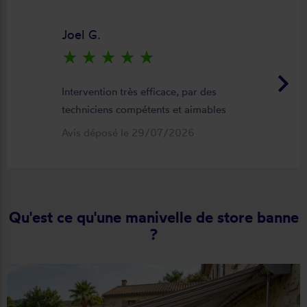
Joel G.
star_rate
star_rate
star_rate
star_rate
star_rate
keyboard_arrow_right
Intervention très efficace, par des
techniciens compétents et aimables
Avis déposé le 29/07/2026
Qu'est ce qu'une manivelle de store banne
?