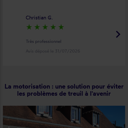
Christian G.
star_rate
star_rate
star_rate
star_rate
star_rate
keyboard_arrow_right
Très professionnel
Avis déposé le 31/07/2026
La motorisation : une solution pour éviter
les problèmes de treuil à l'avenir