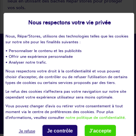
lieux en utilisant des bâches Répar'stores pour protéger
vos sols.
Nous respectons votre vie privée
Nous, Répar'Stores, utilisons des technologies telles que les cookies
sur notre site pour les finalités suivantes :
Je souhaite
• Personnaliser le contenu et les publicités
• Offrir une expérience personnalisée
prendre RDV
• Analyser notre trafic.
Nous respectons votre droit à la confidentialité et vous pouvez
choisir d'accepter, de contrôler ou de refuser l'utilisation de certains
search
types de cookies ou certains services proposés par des tiers.
Le refus des cookies n'affectera pas votre navigation sur notre site
ou
cependant votre expérience utilisateur sera moins optimale.
Vous pouvez changer d'avis ou retirer votre consentement à tout
Choisissez un département
moment via le centre de préférences des cookies. Pour plus
d'informations, veuillez consulter
notre politique de confidentialité
.
Je contrôle
J'accepte
Je refuse