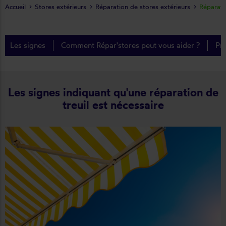
Accueil
Stores extérieurs
Réparation de stores extérieurs
Réparatio
Les signes
Comment Répar'stores peut vous aider ?
Pr
Les signes indiquant qu'une réparation de
treuil est nécessaire