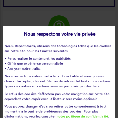
help_outline
Nous respectons votre vie privée
Nous, Répar'Stores, utilisons des technologies telles que les cookies
J'ai un
sur notre site pour les finalités suivantes :
problème
• Personnaliser le contenu et les publicités
• Offrir une expérience personnalisée
sur mon
• Analyser notre trafic.
matériel
Nous respectons votre droit à la confidentialité et vous pouvez
choisir d'accepter, de contrôler ou de refuser l'utilisation de certains
types de cookies ou certains services proposés par des tiers.
Le refus des cookies n'affectera pas votre navigation sur notre site
keyboard_arrow_right
Nous vous aidons à en savoir plus
cependant votre expérience utilisateur sera moins optimale.
Vous pouvez changer d'avis ou retirer votre consentement à tout
moment via le centre de préférences des cookies. Pour plus
d'informations, veuillez consulter
notre politique de confidentialité
.