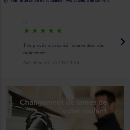
Voir l'attestation de confiance - Avis soumis à un contrôle
help_outline
. .
star_rate
star_rate
star_rate
star_rate
star_rate
keyboard_arrow_right
Très pro, ils ont réalisé l’intervention très
rapidement.
Avis déposé le 27/07/2026
Changement de lames de
volet roulant