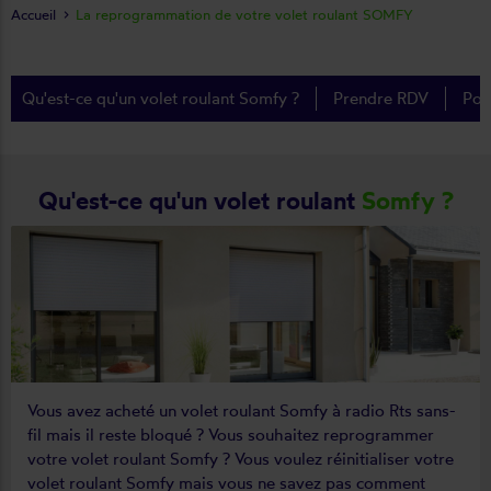
Accueil
La reprogrammation de votre volet roulant SOMFY
Qu'est-ce qu'un volet roulant Somfy ?
Prendre RDV
Pou
Qu'est-ce qu'un volet roulant
Somfy ?
Vous avez acheté un volet roulant Somfy à radio Rts sans-
fil mais il reste bloqué ? Vous souhaitez reprogrammer
votre volet roulant Somfy ? Vous voulez réinitialiser votre
volet roulant Somfy mais vous ne savez pas comment