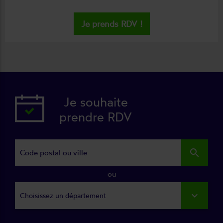
Je prends RDV !
Je souhaite
prendre RDV
search
ou
Choisissez un département