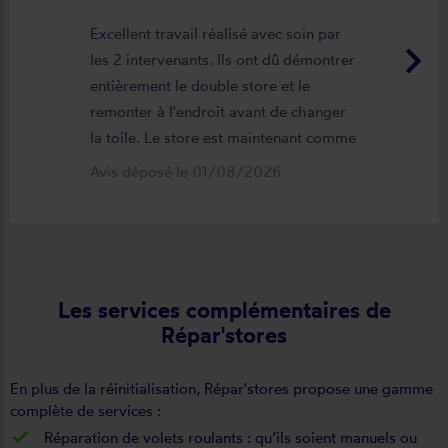
Excellent travail réalisé avec soin par
keyboard_arrow_right
les 2 intervenants. Ils ont dû démontrer
entièrement le double store et le
remonter à l'endroit avant de changer
la toile. Le store est maintenant comme
neuf, parfaitement positionné et
Avis déposé le 01/08/2026
fonctionnel. Je recommande vivement
cette entreprise.
Les services complémentaires de
Répar'stores
En plus de la réinitialisation, Répar'stores propose une gamme
complète de services :
Réparation de volets roulants : qu’ils soient manuels ou