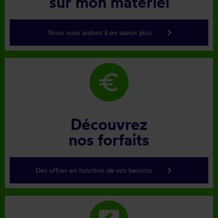
sur mon matériel
keyboard_arrow_right
Nous vous aidons à en savoir plus
euro
Découvrez
nos forfaits
keyboard_arrow_right
Des offres en fonction de vos besoins