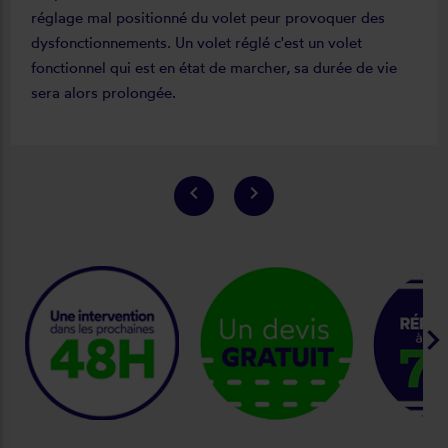
réglage mal positionné du volet peur provoquer des
dysfonctionnements. Un volet réglé c'est un volet
fonctionnel qui est en état de marcher, sa durée de vie
sera alors prolongée.
keyboard_arrow_left
keyboard_arrow_right
keyboard_arrow_ri