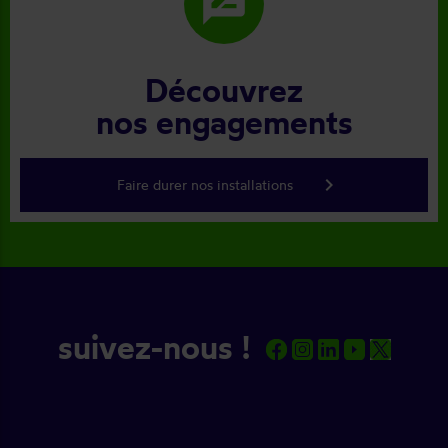
rate_review
Découvrez
nos engagements
keyboard_arrow_right
Faire durer nos installations
suivez-nous !