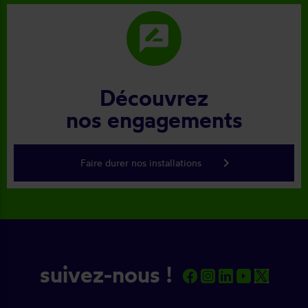
rate_review
Découvrez
nos engagements
keyboard_arrow_right
Faire durer nos installations
suivez-nous !