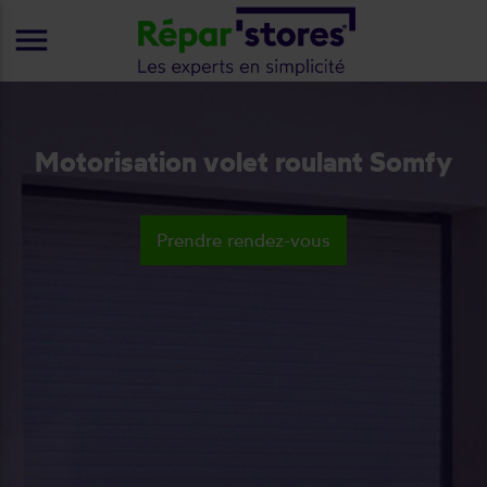
menu
Motorisation volet roulant Somfy
Prendre rendez-vous