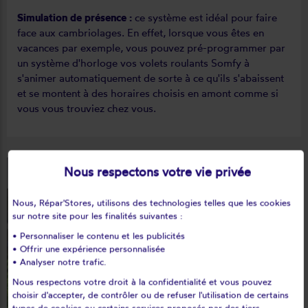
Simulation de présence :
ce système est idéal pour faire
face aux cambriolages. En effet, lorsque vous êtes en
vacances par exemple, vous pouvez pré-programmer par
un système d'horloge vos volets roulants Somfy à
s'animer automatiquement de sorte à ce qu'ils s'abaissent
et se montent à des horaires choisis en amont comme si
vous vous trouviez chez vous.
Nous respectons votre vie privée
Nous, Répar'Stores, utilisons des technologies telles que les cookies
sur notre site pour les finalités suivantes :
• Personnaliser le contenu et les publicités
• Offrir une expérience personnalisée
• Analyser notre trafic.
Nous respectons votre droit à la confidentialité et vous pouvez
choisir d'accepter, de contrôler ou de refuser l'utilisation de certains
types de cookies ou certains services proposés par des tiers.