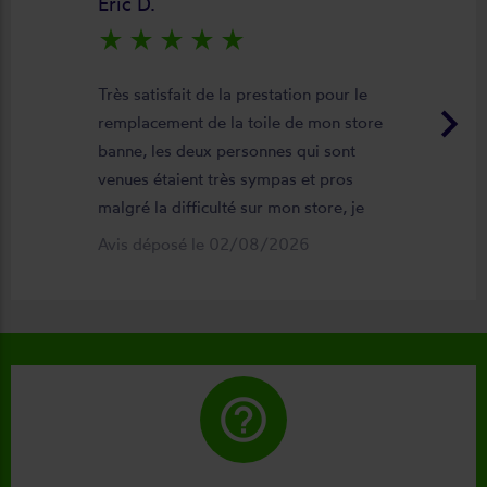
Eric D.
star_rate
star_rate
star_rate
star_rate
star_rate
Très satisfait de la prestation pour le
keyboard_arrow_right
remplacement de la toile de mon store
banne, les deux personnes qui sont
venues étaient très sympas et pros
malgré la difficulté sur mon store, je
suis satisfait du résultat et du
Avis déposé le 02/08/2026
déroulement de cette opération, devis,
commande, délai qualité de la toile et
de la pose je recommande ????
help_outline