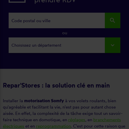
search
ou
Choisissez un département
Repar'Stores : la solution clé en main
Installer la
motorisation Somfy
à vos volets roulants, bien
qu'agréable et facilitant la vie, n'est pas pour autant chose
aisée. En effet, la complexité de la tâche exige tout un savoir-
faire technique en domotique, en
réglages
, en
branchements
électriques
et en
reprogrammation
. C'est pour cette raison que