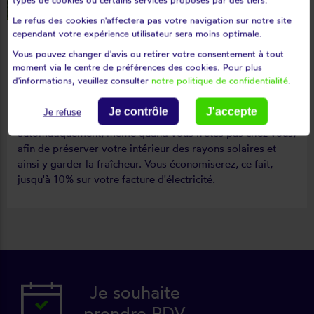
Le refus des cookies n'affectera pas votre navigation sur notre site
cependant votre expérience utilisateur sera moins optimale.
Vous pouvez changer d'avis ou retirer votre consentement à tout
moment via le centre de préférences des cookies. Pour plus
d'informations, veuillez consulter
notre politique de confidentialité
.
Economies énergétiques :
toujours grâce à cette
programmation par horloge, vos volets roulants Somfy
Je contrôle
J'accepte
Je refuse
sont munis d'un détecteur de soleil et s'abaisseront
automatiquement, même quand vous n'êtes pas chez vous,
afin de préserver votre intérieur des rayons solaires et
ainsi y garder la fraîcheur. Vous économiserez, ce fait,
jusqu'à 10% sur votre facture d'électricité.
Je souhaite
prendre RDV