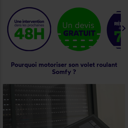
keyboard_arrow_ri
Pourquoi motoriser son volet roulant
Somfy ?