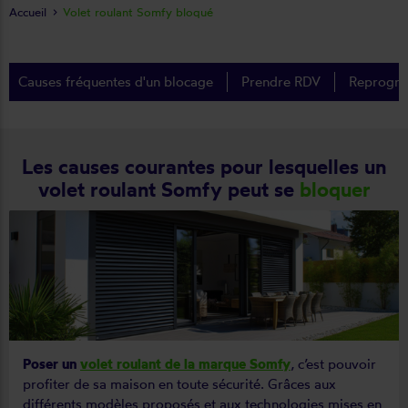
Accueil
Volet roulant Somfy bloqué
Causes fréquentes d'un blocage
Prendre RDV
Reprogra
Les causes courantes pour lesquelles un
volet roulant Somfy peut se
bloquer
Poser un
volet roulant de la marque Somfy
, c’est pouvoir
profiter de sa maison en toute sécurité. Grâces aux
différents modèles proposés et aux technologies mises en