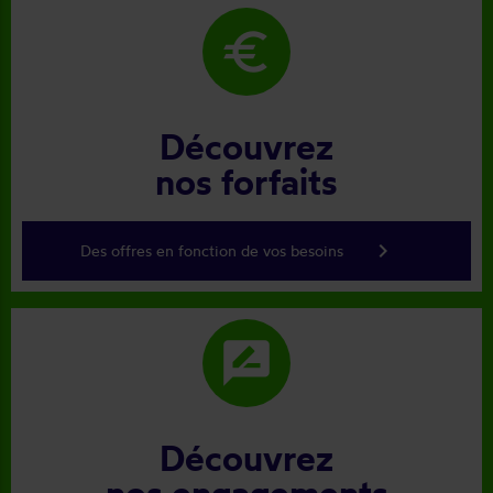
euro
Découvrez
nos forfaits
keyboard_arrow_right
Des offres en fonction de vos besoins
rate_review
Découvrez