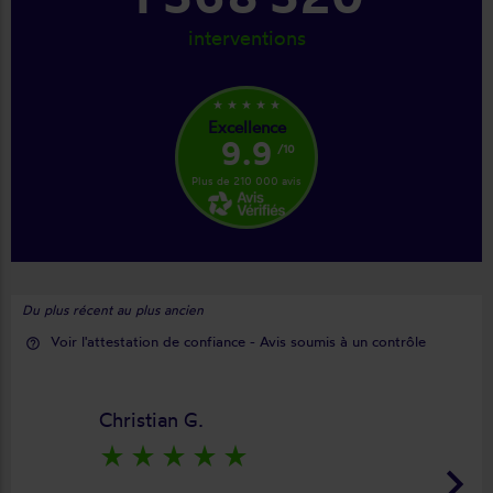
interventions
star_rate
star_rate
star_rate
star_rate
star_rate
Excellence
9.9
/10
Plus de 210 000 avis
Du plus récent au plus ancien
Voir l'attestation de confiance - Avis soumis à un contrôle
help_outline
Christian G.
star_rate
star_rate
star_rate
star_rate
star_rate
keyboard_arrow_right