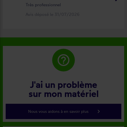
Très professionnel
Avis déposé le 31/07/2026
help_outline
J'ai un problème
sur mon matériel
keyboard_arrow_right
Nous vous aidons à en savoir plus