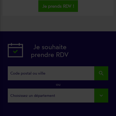
Je prends RDV !
Je souhaite
prendre RDV
search
ou
Choisissez un département