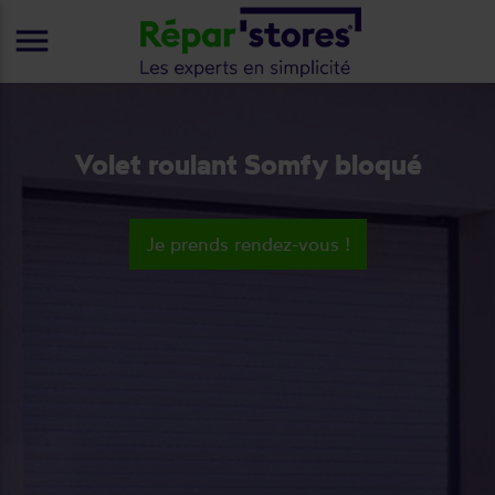
menu
Volet roulant Somfy bloqué
Je prends rendez-vous !