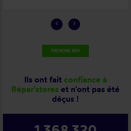
keyboard_arrow_left
keyboard_arrow_right
PRENDRE RDV
Ils ont fait
confiance à
Répar'stores
et n'ont pas été
déçus !
1 368 320