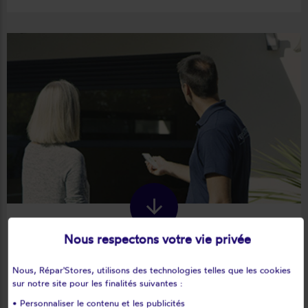
Nous respectons votre vie privée
Remplacement de la télécommande du
Nous, Répar'Stores, utilisons des technologies telles que les cookies
volet roulant solaire
sur notre site pour les finalités suivantes :
Une télécommande défectueuse ou perdue ? Nos experts
• Personnaliser le contenu et les publicités