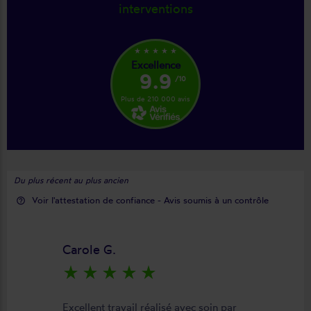
interventions
star_rate
star_rate
star_rate
star_rate
star_rate
Excellence
9.9
/10
Plus de 210 000 avis
Du plus récent au plus ancien
Voir l'attestation de confiance - Avis soumis à un contrôle
help_outline
Carole G.
star_rate
star_rate
star_rate
star_rate
star_rate
Excellent travail réalisé avec soin par