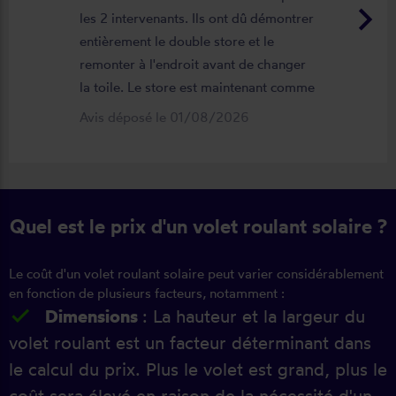
keyboard_arrow_right
les 2 intervenants. Ils ont dû démontrer
entièrement le double store et le
remonter à l'endroit avant de changer
la toile. Le store est maintenant comme
neuf, parfaitement positionné et
Avis déposé le 01/08/2026
fonctionnel. Je recommande vivement
cette entreprise.
Quel est le prix d'un volet roulant solaire ?
Le coût d'un volet roulant solaire peut varier considérablement
en fonction de plusieurs facteurs, notamment :
Dimensions
: La hauteur et la largeur du
volet roulant est un facteur déterminant dans
le calcul du prix. Plus le volet est grand, plus le
coût sera élevé en raison de la nécessité d'un