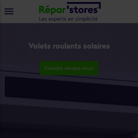
menu
Volets roulants solaires
Prendre rendez-vous