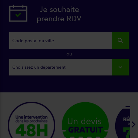
Je souhaite
prendre RDV
search
ou
Choisissez un département
keyboard_arrow_ri