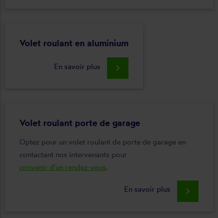
Volet roulant en aluminium
En savoir plus
keyboard_arrow_right
Volet roulant porte de garage
Optez pour un volet roulant de porte de garage en
contactant nos intervenants pour
convenir d'un rendez-vous
.
En savoir plus
keyboard_arrow_right