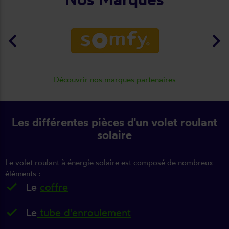
keyboard_arrow_left
keyboard_arrow_right
Découvrir nos marques partenaires
Les différentes pièces d'un volet roulant
solaire
Le volet roulant à énergie solaire est composé de nombreux
éléments :
Le
coffre
Le
tube d'enroulement