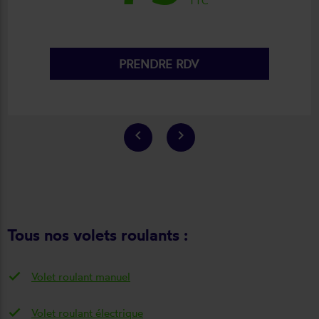
TTC
PRENDRE RDV
keyboard_arrow_left
keyboard_arrow_right
Tous nos volets roulants :
Volet roulant manuel
Volet roulant électrique