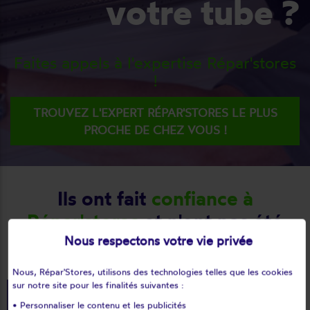
votre tube ?
Faites appels à l'expertise Répar'stores
!
TROUVEZ L'EXPERT RÉPAR'STORES LE PLUS
PROCHE DE CHEZ VOUS !
Ils ont fait
confiance à
Répar'stores
et n'ont pas été
déçus !
Nous respectons votre vie privée
Nous, Répar'Stores, utilisons des technologies telles que les cookies
sur notre site pour les finalités suivantes :
• Personnaliser le contenu et les publicités