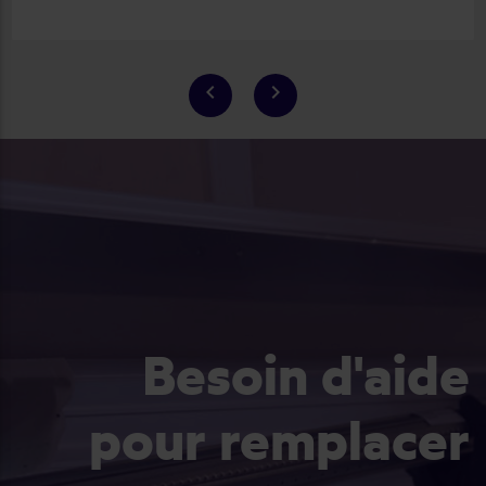
keyboard_arrow_left
keyboard_arrow_right
Besoin d'aide
pour remplacer