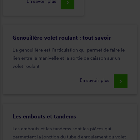
En savoir plus
keyboard_arrow_right
Genouillère volet roulant : tout savoir
La genouillère est l’articulation qui permet de faire le
lien entre la manivelle et la sortie de caisson sur un
volet roulant.
En savoir plus
keyboard_arrow_right
Les embouts et tandems
Les embouts et les tandems sont les pièces qui
permettent la jonction du tube d’enroulement du volet