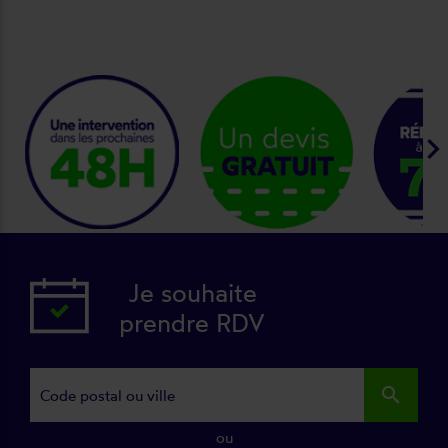
keyboard_arrow_ri
Je souhaite
prendre RDV
search
ou