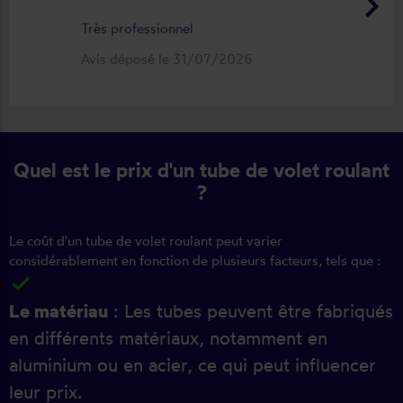
keyboard_arrow_right
Très professionnel
Avis déposé le 31/07/2026
Quel est le prix d'un tube de volet roulant
?
Le coût d'un tube de volet roulant peut varier
considérablement en fonction de plusieurs facteurs, tels que :
Le matériau
: Les tubes peuvent être fabriqués
en différents matériaux, notamment en
aluminium ou en acier, ce qui peut influencer
leur prix.