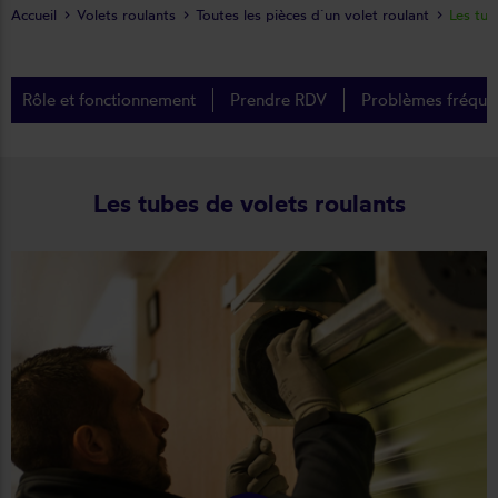
Accueil
Volets roulants
Toutes les pièces d´un volet roulant
Les tub
Rôle et fonctionnement
Prendre RDV
Problèmes fréque
Les tubes de volets roulants