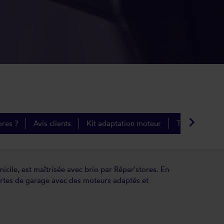
keyboard_arrow_right
ores ?
Avis clients
Kit adaptation moteur
Types d'adapt
icile, est maîtrisée avec brio par Répar'stores. En
portes de garage avec des moteurs adaptés et