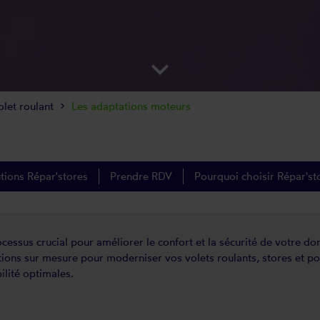
keyboard_arrow_down
olet roulant
Les adaptations moteurs
utions Répar'stores
Prendre RDV
Pourquoi choisir Répar'st
cessus crucial pour améliorer le confort et la sécurité de votre dom
utions sur mesure pour moderniser vos volets roulants, stores et 
ilité optimales.