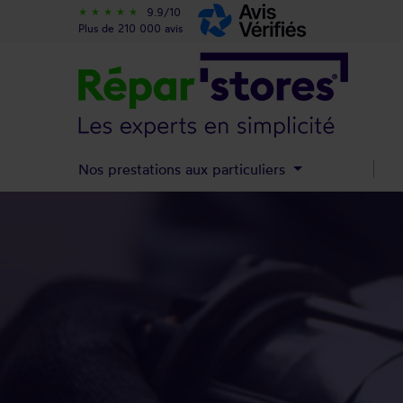
9.9/10
star_rate
star_rate
star_rate
star_rate
star_rate
Plus de 210 000 avis
Nos prestations aux particuliers