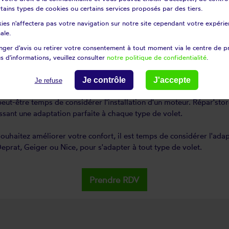
t leur robustesse. Ces composants, sélectionnés avec soin, garantis
certains types de cookies ou certains services proposés par des tiers.
ies n'affectera pas votre navigation sur notre site cependant votre expérien
ale.
ant implique une attention particulière aux détails, la sélection d
iamètre et le type de volet. Cela conduit à une amélioration signif
ger d'avis ou retirer votre consentement à tout moment via le centre de p
s d'informations, veuillez consulter
notre politique de confidentialité
.
Je contrôle
J'accepte
Je refuse
soin d'un moteur
peut-être temps de considérer l'installation d'un moteur. Répar'sto
ssant une adaptation parfaite à chaque type de volet.
souhaitez améliorer votre confort, il est temps de considérer l'ada
prat, Geiger ou Nice, pour s'adapter à tout type de volet.
Prendre RDV