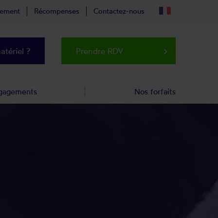
tement
Récompenses
Contactez-nous
tériel ?
Prendre RDV
keyboard_arrow_right
gagements
Nos forfaits