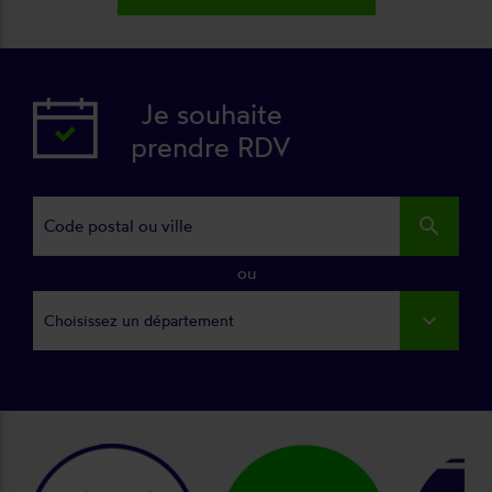
Je souhaite
prendre RDV
search
ou
Choisissez un département