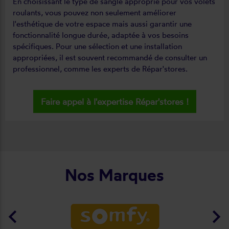
En choisissant le type de sangle approprié pour vos volets
roulants, vous pouvez non seulement améliorer
l'esthétique de votre espace mais aussi garantir une
fonctionnalité longue durée, adaptée à vos besoins
spécifiques. Pour une sélection et une installation
appropriées, il est souvent recommandé de consulter un
professionnel, comme les experts de Répar'stores.
Faire appel à l'expertise Répar'stores !
Nos Marques
keyboard_arrow_left
keyboard_arrow_right