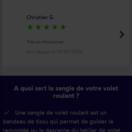
Christian G.
star_rate
star_rate
star_rate
star_rate
star_rate
keyboard_arrow_right
Très professionnel
Avis déposé le 31/07/2026
A quoi sert la sangle de votre volet
roulant ?
Une sangle de volet roulant est un
bandeau de tissu qui permet de guider la
remontée ou la descente du tablier de volet