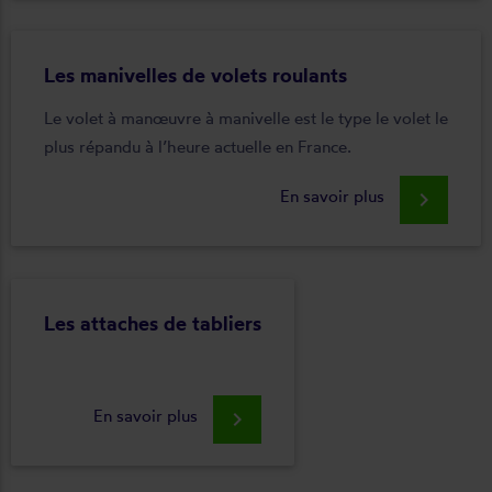
Les manivelles de volets roulants
Le volet à manœuvre à manivelle est le type le volet le
plus répandu à l’heure actuelle en France.
En savoir plus
keyboard_arrow_right
Les attaches de tabliers
En savoir plus
keyboard_arrow_right