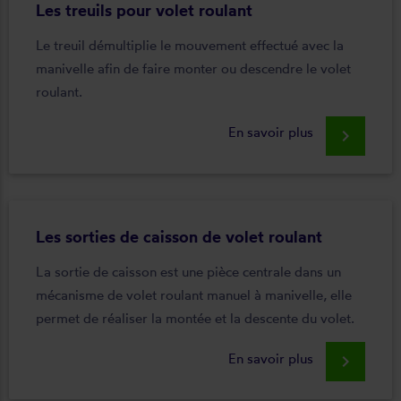
Les treuils pour volet roulant
Le treuil démultiplie le mouvement effectué avec la
manivelle afin de faire monter ou descendre le volet
roulant.
En savoir plus
keyboard_arrow_right
Les sorties de caisson de volet roulant
La sortie de caisson est une pièce centrale dans un
mécanisme de volet roulant manuel à manivelle, elle
permet de réaliser la montée et la descente du volet.
En savoir plus
keyboard_arrow_right