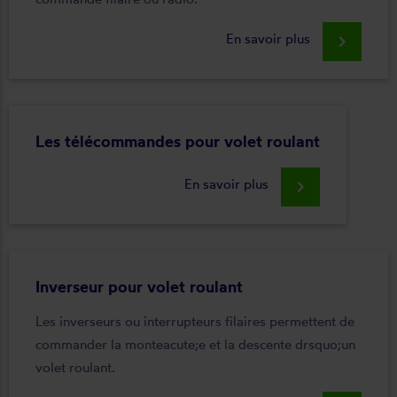
En savoir plus
keyboard_arrow_right
Les télécommandes pour volet roulant
En savoir plus
keyboard_arrow_right
Inverseur pour volet roulant
Les inverseurs ou interrupteurs filaires permettent de
commander la monteacute;e et la descente drsquo;un
volet roulant.