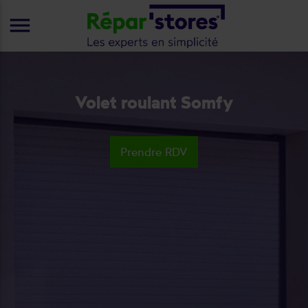
menu
Volet roulant Somfy
Prendre RDV