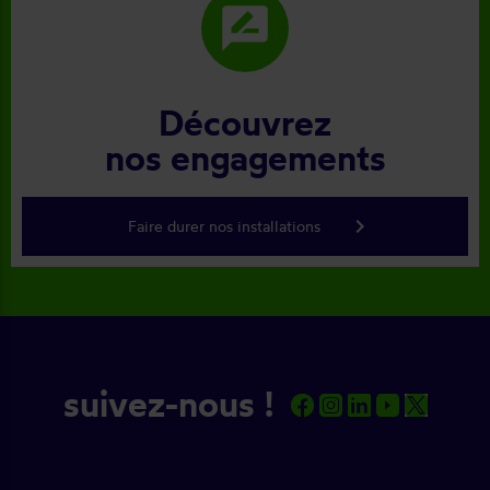
rate_review
Découvrez
nos engagements
keyboard_arrow_right
Faire durer nos installations
suivez-nous !