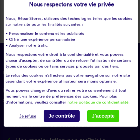
Nous respectons votre vie privée
keyboard_arrow_ri
Nous, Répar'Stores, utilisons des technologies telles que les cookies
sur notre site pour les finalités suivantes :
• Personnaliser le contenu et les publicités
• Offrir une expérience personnalisée
• Analyser notre trafic.
Nous respectons votre droit à la confidentialité et vous pouvez
D'où peut provenir le problème ?
choisir d'accepter, de contrôler ou de refuser l'utilisation de certains
types de cookies ou certains services proposés par des tiers.
Les origines de ces
pannes
peuvent varier, nous vous citons :
Le refus des cookies n'affectera pas votre navigation sur notre site
Les intempéries qui touchent
cependant votre expérience utilisateur sera moins optimale.
l’enroulement ou le glissement du volet ou du
Vous pouvez changer d'avis ou retirer votre consentement à tout
moment via le centre de préférences des cookies. Pour plus
store s’il est placé en extérieur
d'informations, veuillez consulter
notre politique de confidentialité
.
La
détérioration d’une pièce clé
dans le
Je contrôle
J'accepte
Je refuse
fonctionnement du volet roulant