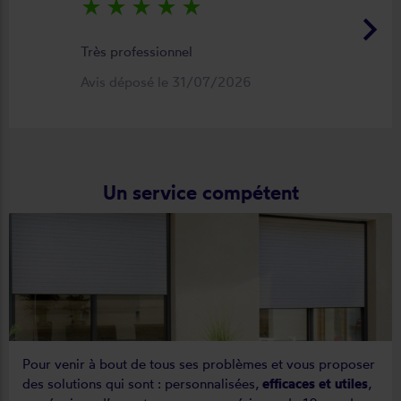
star_rate
star_rate
star_rate
star_rate
star_rate
keyboard_arrow_right
Très professionnel
Avis déposé le 31/07/2026
Un service compétent
Pour venir à bout de tous ses problèmes et vous proposer
des solutions qui sont : personnalisées,
efficaces et utiles
,