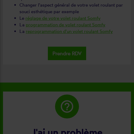
Changer l'aspect général de votre volet roulant par
souci esthétique par exemple
Le
réglage de votre volet roulant Somfy
La
programmation de volet roulant Somfy
La
reprogrammation d'un volet roulant Somfy
Prendre RDV
help_outline
J'ai un problème