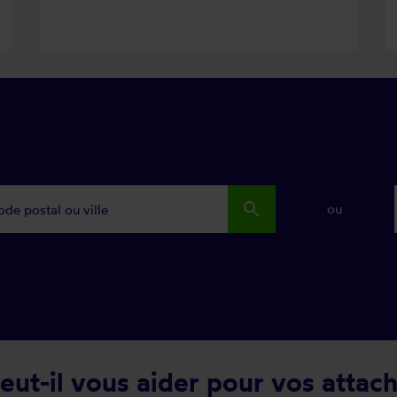
search
ou
eut-il vous aider pour vos attach