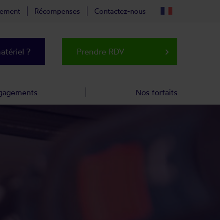
tement
Récompenses
Contactez-nous
tériel ?
Prendre RDV
keyboard_arrow_right
gagements
Nos forfaits