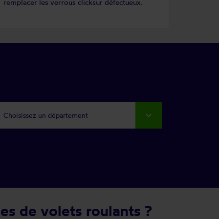
remplacer les verrous clicksur défectueux.
Choisissez un département
es de volets roulants ?