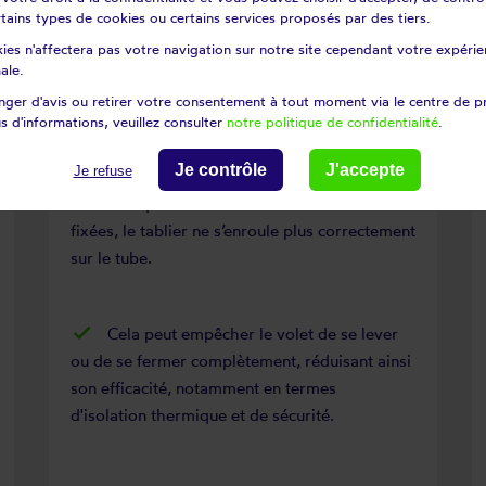
certains types de cookies ou certains services proposés par des tiers.
ies n'affectera pas votre navigation sur notre site cependant votre expérien
ale.
Problèmes d'enroulage du
ger d'avis ou retirer votre consentement à tout moment via le centre de p
s d'informations, veuillez consulter
notre politique de confidentialité
.
volet
Je contrôle
J'accepte
Je refuse
Lorsque les verrous sont usées ou mal
fixées, le tablier ne s’enroule plus correctement
sur le tube.
Cela peut empêcher le volet de se lever
ou de se fermer complètement, réduisant ainsi
son efficacité, notamment en termes
d'isolation thermique et de sécurité.