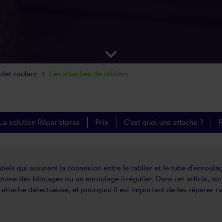
keyboard_arrow_down
olet roulant
Les attaches de tabliers
La solution Répar'stores
Prix
C'est quoi une attache ?
P
iels qui assurent la connexion entre le tablier et le tube d'enroul
me des blocages ou un enroulage irrégulier. Dans cet article, no
attache défectueuse, et pourquoi il est important de les réparer ra