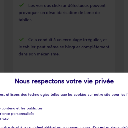
Les verrous clicksur défectueux peuvent
provoquer un désolidarisation de lame de
tablier.
Cela conduit à un enroulage irrégulier, et
le tablier peut même se bloquer complètement
dans son mécanisme.
Nous respectons votre vie privée
s, utilisons des technologies telles que les cookies sur notre site pour les f
e contenu et les publicités
érience personnalisée
trafic.
otre droit à la confidentialité et vous pouvez choisir d'accepter, de contrô