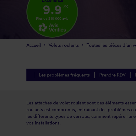
Excellence
9.9
/10
Plus de 210 000 avis
Accueil
Volets roulants
Toutes les pièces d´un v
Les problèmes fréquents
Prendre RDV
Les attaches de volet roulant sont des éléments essent
roulants est compromis, entraînant des problèmes com
les différents types de verrous, comment repérer une 
vos installations.