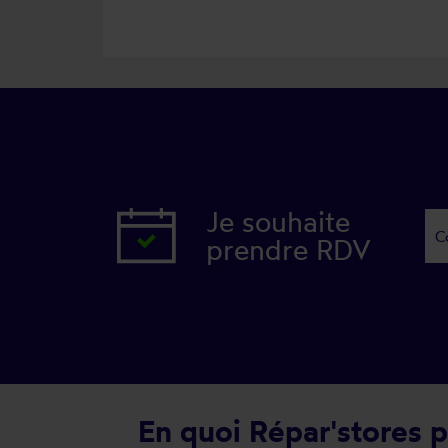
Je souhaite
prendre RDV
En quoi Répar'stores p