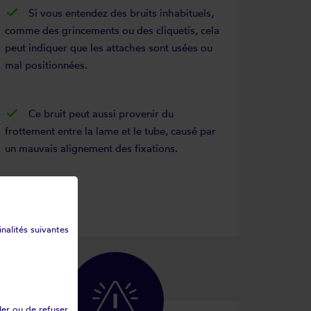
Si vous entendez des bruits inhabituels,
comme des grincements ou des cliquetis, cela
peut indiquer que les attaches sont usées ou
mal positionnées.
Ce bruit peut aussi provenir du
frottement entre la lame et le tube, causé par
un mauvais alignement des fixations.
inalités suivantes
ler ou de refuser