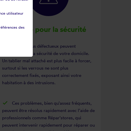
ce utilisateur
Risque pour la sécurité
références des
Des verrous défectueux peuvent
compromettre la sécurité de votre domicile.
Un tablier mal attaché est plus facile à forcer,
surtout si les verrous ne sont plus
correctement fixés, exposant ainsi votre
habitation à des intrusions.
Ces problèmes, bien qu'assez fréquents,
peuvent être résolus rapidement avec l’aide de
professionnels comme Répar'stores, qui
peuvent intervenir rapidement pour réparer ou