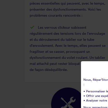
pièces essentielles qui peuvent, avec le temps,
présenter des dysfonctionnements. Voici les
problèmes courants rencontrés :
Les verrous clicksur subissent
régulièrement des tensions lors de l'enroulage
et du déroulement du tablier sur le tube
d'enroulement. Avec le temps, elles peuvent se
fragiliser et se casser, provoquant un
dysfonctionnement du volet roulant. Un tablier
mal attaché peut rester bloqué ou descendre
de façon déséquilibrée.
Nous, Répar'Store
:
• Personnaliser l
• Offrir une exp
• Analyser notre 
Nous respectons v