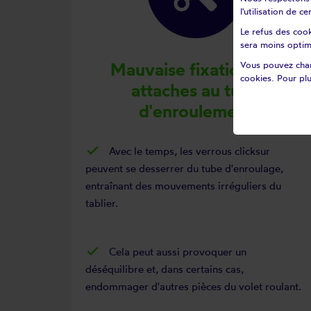
l'utilisation de 
Le refus des cook
sera moins optim
Mauvaise fixation des
Vous pouvez chan
cookies. Pour plu
attaches au tube
d'enroulement
Avec le temps, les verrous clicksur
peuvent se desserrer du tube d'enroulage,
entraînant des mouvements irréguliers du
tablier.
Cela peut aussi provoquer un
déséquilibre et, dans certains cas,
endommager d'autres pièces du volet roulant.