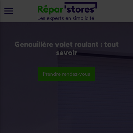
menu
Genouillère volet roulant : tout
savoir
Prendre rendez-vous