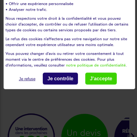
diamètre 12 mm, femelle de diamètre 12 mm, hexagonale
• Offrir une expérience personnalisée
(6 pans), carrée…
• Analyser notre trafic.
Nous respectons votre droit à la confidentialité et vous pouvez
Les genouillères peuvent être de différentes matières :
choisir d'accepter, de contrôler ou de refuser l'utilisation de certains
types de cookies ou certains services proposés par des tiers.
En plastique : les moins chères mais très peu
Le refus des cookies n'affectera pas votre navigation sur notre site
résistantes,
cependant votre expérience utilisateur sera moins optimale.
En acier zingué ou nickelé : les plus fréquentes et les
Vous pouvez changer d'avis ou retirer votre consentement à tout
plus résistantes.
moment via le centre de préférences des cookies. Pour plus
Les genouillères sont dans la majorité des cas de couleurs
d'informations, veuillez consulter
notre politique de confidentialité
.
blanches mais elles peuvent aussi exister en blanc, gris,
beige, marron…
Je contrôle
J'accepte
Je refuse
keyboard_arrow_ri