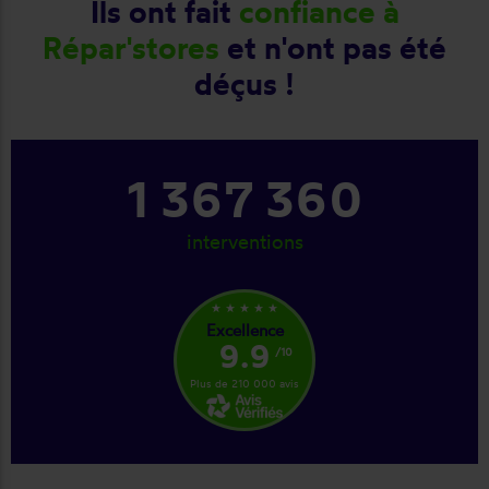
Ils ont fait
confiance à
Répar'stores
et n'ont pas été
déçus !
1 367 360
interventions
star_rate
star_rate
star_rate
star_rate
star_rate
Excellence
9.9
/10
Plus de 210 000 avis