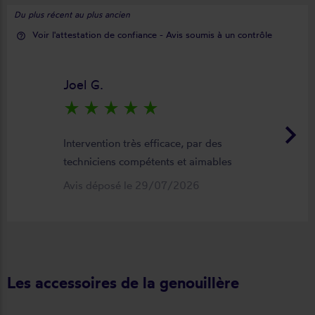
Du plus récent au plus ancien
Voir l'attestation de confiance - Avis soumis à un contrôle
help_outline
Joel G.
star_rate
star_rate
star_rate
star_rate
star_rate
keyboard_arrow_right
Intervention très efficace, par des
techniciens compétents et aimables
Avis déposé le 29/07/2026
Les accessoires de la genouillère