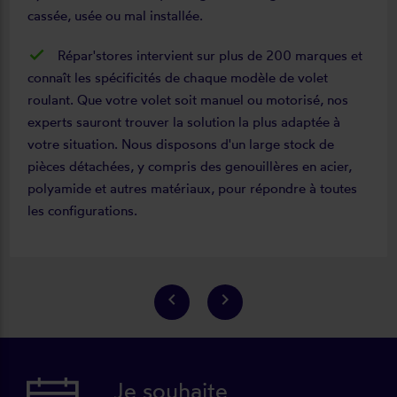
cassée, usée ou mal installée.
Répar'stores intervient sur plus de 200 marques et
connaît les spécificités de chaque modèle de volet
roulant. Que votre volet soit manuel ou motorisé, nos
experts sauront trouver la solution la plus adaptée à
votre situation. Nous disposons d'un large stock de
pièces détachées, y compris des genouillères en acier,
polyamide et autres matériaux, pour répondre à toutes
les configurations.
keyboard_arrow_left
keyboard_arrow_right
Je souhaite