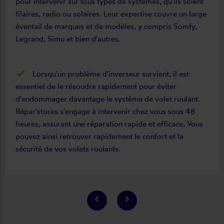
pour intervenir sur tous types de systèmes, qu'ils soient
filaires, radio ou solaires. Leur expertise couvre un large
éventail de marques et de modèles, y compris Somfy,
Legrand, Simu et bien d'autres.
Lorsqu'un problème d'inverseur survient, il est
essentiel de le résoudre rapidement pour éviter
d'endommager davantage le système de volet roulant.
Répar'stores s'engage à intervenir chez vous sous 48
heures, assurant une réparation rapide et efficace. Vous
pouvez ainsi retrouver rapidement le confort et la
sécurité de vos volets roulants.
keyboard_arrow_left
keyboard_arrow_right