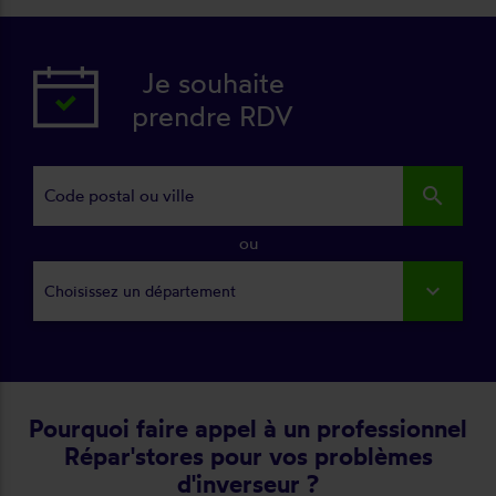
Je souhaite
prendre RDV
search
ou
Choisissez un département
Pourquoi faire appel à un professionnel
Répar'stores pour vos problèmes
d'inverseur ?